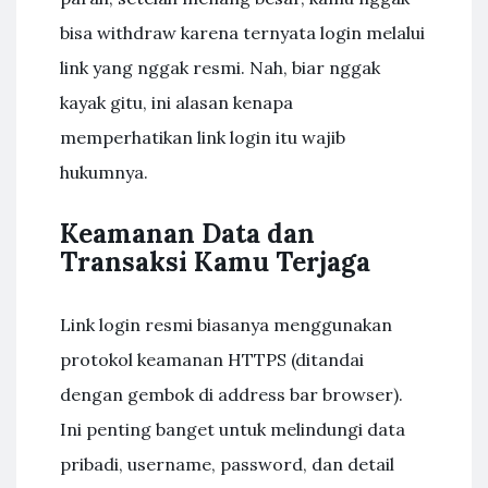
bisa withdraw karena ternyata login melalui
link yang nggak resmi. Nah, biar nggak
kayak gitu, ini alasan kenapa
memperhatikan link login itu wajib
hukumnya.
Keamanan Data dan
Transaksi Kamu Terjaga
Link login resmi biasanya menggunakan
protokol keamanan HTTPS (ditandai
dengan gembok di address bar browser).
Ini penting banget untuk melindungi data
pribadi, username, password, dan detail