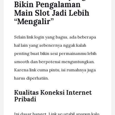
Bikin Pengalaman
Main Slot Jadi Lebih
“Mengalir”
Selain link login yang bagus, ada beberapa
hal lain yang sebenernya nggak kalah
penting buat bikin sesi permainanmu lebih
smooth dan berpotensi menguntungkan.
Karena link cuma pintu, isi rumahnya juga
harus diperhatiin.
Kualitas Koneksi Internet
Pribadi
Ini dasar banget. Link se-stabil apapun kalo