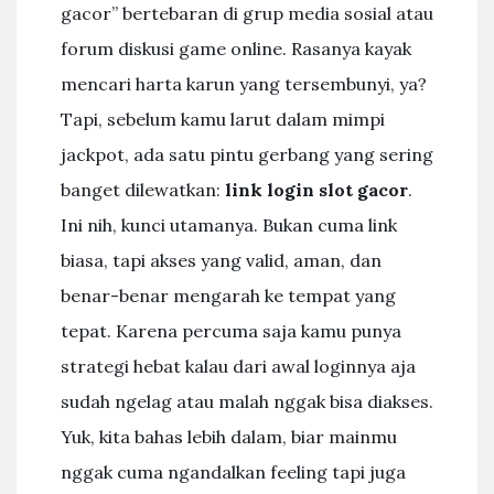
gacor” bertebaran di grup media sosial atau
forum diskusi game online. Rasanya kayak
mencari harta karun yang tersembunyi, ya?
Tapi, sebelum kamu larut dalam mimpi
jackpot, ada satu pintu gerbang yang sering
banget dilewatkan:
link login slot gacor
.
Ini nih, kunci utamanya. Bukan cuma link
biasa, tapi akses yang valid, aman, dan
benar-benar mengarah ke tempat yang
tepat. Karena percuma saja kamu punya
strategi hebat kalau dari awal loginnya aja
sudah ngelag atau malah nggak bisa diakses.
Yuk, kita bahas lebih dalam, biar mainmu
nggak cuma ngandalkan feeling tapi juga