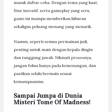
masuk daftar coba. Dengan tema yang kuat,
fitur inovatif, serta gameplay yang seru,
game ini mampu memberikan hiburan
sekaligus peluang menang yang menarik.
Namun, seperti semua permainan judi,
penting untuk main dengan kepala dingin
dan tanggung jawab. Nikmati prosesnya,
jangan fokus hanya pada kemenangan, dan
pastikan selalu bermain sesuai
kemampuanmu.
Sampai Jumpa di Dunia
Misteri Tome Of Madness!