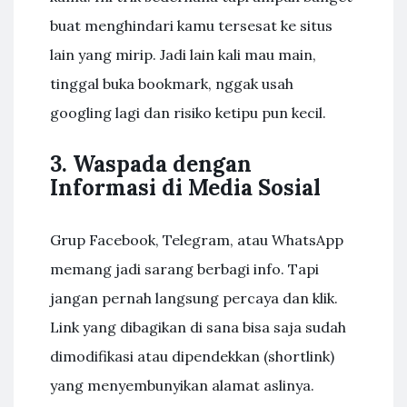
buat menghindari kamu tersesat ke situs
lain yang mirip. Jadi lain kali mau main,
tinggal buka bookmark, nggak usah
googling lagi dan risiko ketipu pun kecil.
3. Waspada dengan
Informasi di Media Sosial
Grup Facebook, Telegram, atau WhatsApp
memang jadi sarang berbagi info. Tapi
jangan pernah langsung percaya dan klik.
Link yang dibagikan di sana bisa saja sudah
dimodifikasi atau dipendekkan (shortlink)
yang menyembunyikan alamat aslinya.