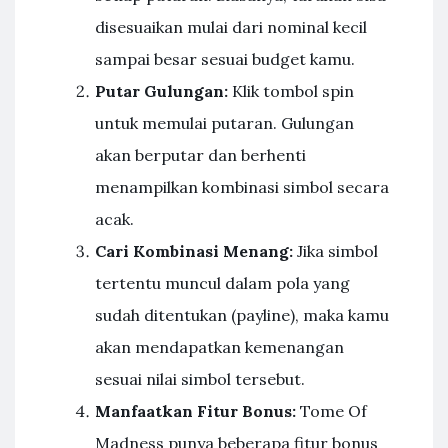
disesuaikan mulai dari nominal kecil
sampai besar sesuai budget kamu.
Putar Gulungan:
Klik tombol spin
untuk memulai putaran. Gulungan
akan berputar dan berhenti
menampilkan kombinasi simbol secara
acak.
Cari Kombinasi Menang:
Jika simbol
tertentu muncul dalam pola yang
sudah ditentukan (payline), maka kamu
akan mendapatkan kemenangan
sesuai nilai simbol tersebut.
Manfaatkan Fitur Bonus:
Tome Of
Madness punya beberapa fitur bonus