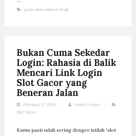
…
game slot online terbaik
Bukan Cuma Sekedar
Login: Rahasia di Balik
Mencari Link Login
Slot Gacor yang
Beneran Jalan
February 17, 2026
Louis Cooper
Slot Gacor
Kamu pasti udah sering denger istilah “slot