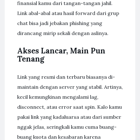
finansial kamu dari tangan-tangan jahil.
Link abal-abal atau hasil forward dari grup
chat bisa jadi jebakan phishing yang
dirancang mirip sekali dengan aslinya.
Akses Lancar, Main Pun
Tenang
Link yang resmi dan terbaru biasanya di-
maintain dengan server yang stabil. Artinya,
kecil kemungkinan mengalami lag,
disconnect, atau error saat spin. Kalo kamu
pakai link yang kadaluarsa atau dari sumber
nggak jelas, seringkali kamu cuma buang-
buang kuota dan kesabaran karena