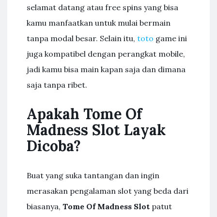
selamat datang atau free spins yang bisa
kamu manfaatkan untuk mulai bermain
tanpa modal besar. Selain itu,
toto
game ini
juga kompatibel dengan perangkat mobile,
jadi kamu bisa main kapan saja dan dimana
saja tanpa ribet.
Apakah Tome Of
Madness Slot Layak
Dicoba?
Buat yang suka tantangan dan ingin
merasakan pengalaman slot yang beda dari
biasanya,
Tome Of Madness Slot
patut