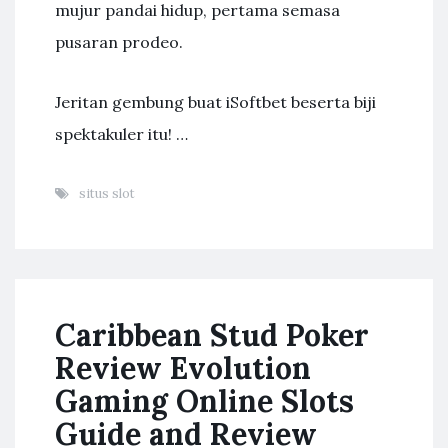
mujur pandai hidup, pertama semasa
pusaran prodeo.
Jeritan gembung buat iSoftbet beserta biji
spektakuler itu! …
situs slot
Caribbean Stud Poker
Review Evolution
Gaming Online Slots
Guide and Review