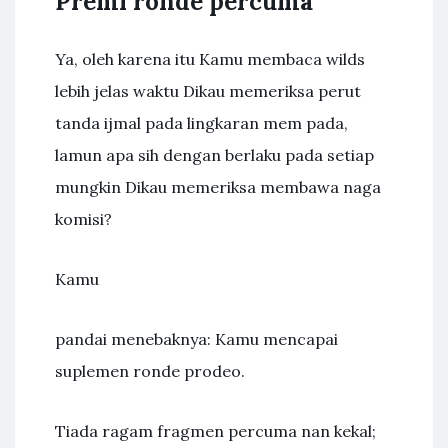
Premi ronde percuma
Ya, oleh karena itu Kamu membaca wilds
lebih jelas waktu Dikau memeriksa perut
tanda ijmal pada lingkaran mem pada,
lamun apa sih dengan berlaku pada setiap
mungkin Dikau memeriksa membawa naga
komisi?
Kamu
pandai menebaknya: Kamu mencapai
suplemen ronde prodeo.
Tiada ragam fragmen percuma nan kekal;