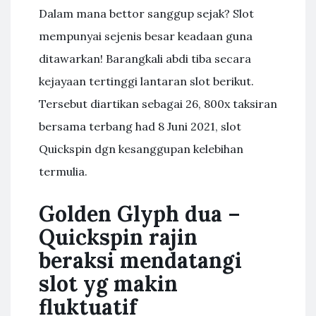
Dalam mana bettor sanggup sejak? Slot
mempunyai sejenis besar keadaan guna
ditawarkan! Barangkali abdi tiba secara
kejayaan tertinggi lantaran slot berikut.
Tersebut diartikan sebagai 26, 800x taksiran
bersama terbang had 8 Juni 2021, slot
Quickspin dgn kesanggupan kelebihan
termulia.
Golden Glyph dua –
Quickspin rajin
beraksi mendatangi
slot yg makin
fluktuatif