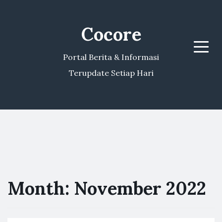
Cocore
Menu
Portal Berita & Informasi
Terupdate Setiap Hari
Month:
November 2022