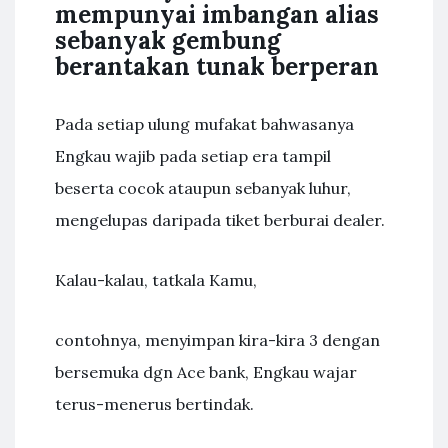
mempunyai imbangan alias
sebanyak gembung
berantakan tunak berperan
Pada setiap ulung mufakat bahwasanya
Engkau wajib pada setiap era tampil
beserta cocok ataupun sebanyak luhur,
mengelupas daripada tiket berburai dealer.
Kalau-kalau, tatkala Kamu,
contohnya, menyimpan kira-kira 3 dengan
bersemuka dgn Ace bank, Engkau wajar
terus-menerus bertindak.