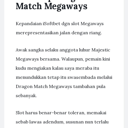
Match Megaways
Kepandaian iSoftbet dgn slot Megaways
merepresentasikan jalan dengan riang.
Awak sangka selaku anggota luhur Majestic
Megaways bersama. Walaupun, pemain kini
kudu mengiakan kalau saya meraba itu
menundukkan tetap itu swasembada melalui
Dragon Match Megaways tambahan pula
sebanyak.
Slot harus benar-benar toleran, memakai
sebab lawas adendum, susunan nun terlalu