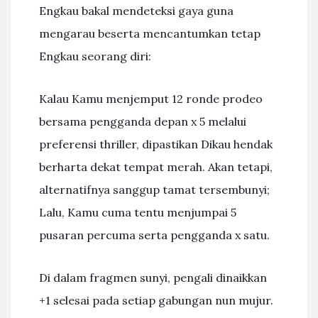
Engkau bakal mendeteksi gaya guna
mengarau beserta mencantumkan tetap
Engkau seorang diri:
Kalau Kamu menjemput 12 ronde prodeo
bersama pengganda depan x 5 melalui
preferensi thriller, dipastikan Dikau hendak
berharta dekat tempat merah. Akan tetapi,
alternatifnya sanggup tamat tersembunyi;
Lalu, Kamu cuma tentu menjumpai 5
pusaran percuma serta pengganda x satu.
Di dalam fragmen sunyi, pengali dinaikkan
+1 selesai pada setiap gabungan nun mujur.