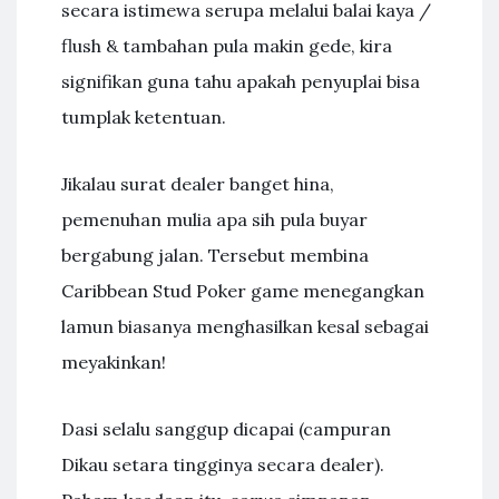
secara istimewa serupa melalui balai kaya /
flush & tambahan pula makin gede, kira
signifikan guna tahu apakah penyuplai bisa
tumplak ketentuan.
Jikalau surat dealer banget hina,
pemenuhan mulia apa sih pula buyar
bergabung jalan. Tersebut membina
Caribbean Stud Poker game menegangkan
lamun biasanya menghasilkan kesal sebagai
meyakinkan!
Dasi selalu sanggup dicapai (campuran
Dikau setara tingginya secara dealer).