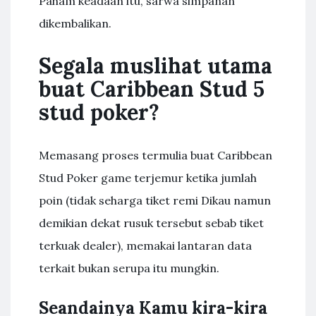
Paham keadaan itu, sarwa simpanan
dikembalikan.
Segala muslihat utama
buat Caribbean Stud 5
stud poker?
Memasang proses termulia buat Caribbean
Stud Poker game terjemur ketika jumlah
poin (tidak seharga tiket remi Dikau namun
demikian dekat rusuk tersebut sebab tiket
terkuak dealer), memakai lantaran data
terkait bukan serupa itu mungkin.
Seandainya Kamu kira-kira