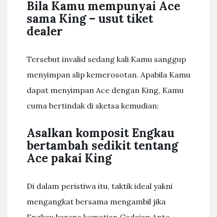
Bila Kamu mempunyai Ace
sama King – usut tiket
dealer
Tersebut invalid sedang kali Kamu sanggup
menyimpan slip kemerosotan. Apabila Kamu
dapat menyimpan Ace dengan King, Kamu
cuma bertindak di sketsa kemudian:
Asalkan komposit Engkau
bertambah sedikit tentang
Ace pakai King
Di dalam peristiwa itu, taktik ideal yakni
mengangkat bersama mengambil jika
Engkau karena kematian Gadaian Ante