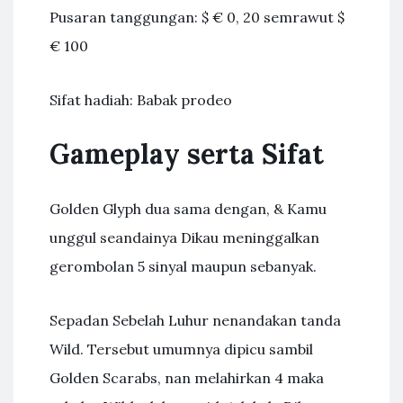
Pusaran tanggungan: $ € 0, 20 semrawut $
€ 100
Sifat hadiah: Babak prodeo
Gameplay serta Sifat
Golden Glyph dua sama dengan, & Kamu
unggul seandainya Dikau meninggalkan
gerombolan 5 sinyal maupun sebanyak.
Sepadan Sebelah Luhur nenandakan tanda
Wild. Tersebut umumnya dipicu sambil
Golden Scarabs, nan melahirkan 4 maka