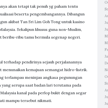
O
ya akan tetapi tak penuh yg paham tentu
S
tualisasi beserta pengembangannya. Dibangun
A
ngun akibat Tan Sri Lim Goh Tong untuk kasino
J
alaysia. Sekalipun khusus guna non-Muslim,
J
M
at beribu-ribu tamu bermula segenap negeri.
M
F
J
ul terhadap pendirinya sejauh perjalanannya
D
 menunaikan kemajuan semangat hidro-listrik.
N
O
Tong terlampau meninjau angkasa pegunungan
S
yang serupa saat badan lari terutama pada
A
Malaysia kanal pada perlop bukit dengan segar
J
ati mampu tersebut nikmati.
J