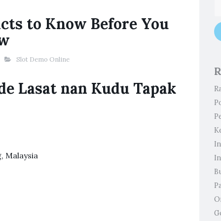
acts to Know Before You
ew
Slot Demo Online
R
 de Lasat nan Kudu Tapak
Ra
P
P
Ke
In
, Malaysia
In
B
P
O
G