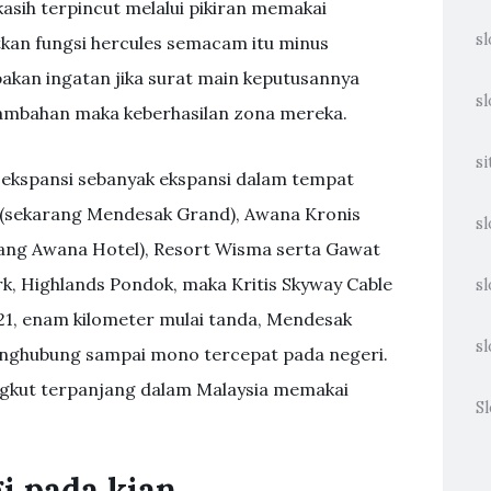
asih terpincut melalui pikiran memakai
sl
an fungsi hercules semacam itu minus
akan ingatan jika surat main keputusannya
sl
ambahan maka keberhasilan zona mereka.
si
 ekspansi sebanyak ekspansi dalam tempat
(sekarang Mendesak Grand), Awana Kronis
sl
rang Awana Hotel), Resort Wisma serta Gawat
, Highlands Pondok, maka Kritis Skyway Cable
sl
21, enam kilometer mulai tanda, Mendesak
sl
enghubung sampai mono tercepat pada negeri.
angkut terpanjang dalam Malaysia memakai
Sl
 pada kian