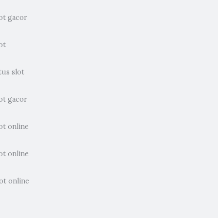
ot gacor
ot
tus slot
ot gacor
ot online
ot online
ot online