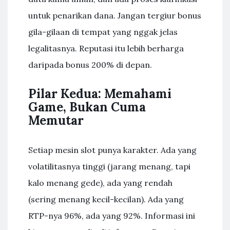
untuk penarikan dana. Jangan tergiur bonus
gila-gilaan di tempat yang nggak jelas
legalitasnya. Reputasi itu lebih berharga
daripada bonus 200% di depan.
Pilar Kedua: Memahami
Game, Bukan Cuma
Memutar
Setiap mesin slot punya karakter. Ada yang
volatilitasnya tinggi (jarang menang, tapi
kalo menang gede), ada yang rendah
(sering menang kecil-kecilan). Ada yang
RTP-nya 96%, ada yang 92%. Informasi ini