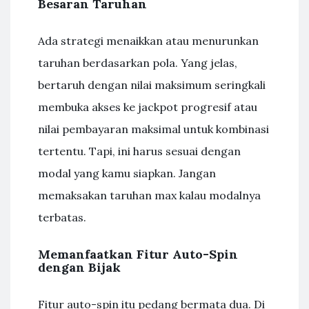
Besaran Taruhan
Ada strategi menaikkan atau menurunkan
taruhan berdasarkan pola. Yang jelas,
bertaruh dengan nilai maksimum seringkali
membuka akses ke jackpot progresif atau
nilai pembayaran maksimal untuk kombinasi
tertentu. Tapi, ini harus sesuai dengan
modal yang kamu siapkan. Jangan
memaksakan taruhan max kalau modalnya
terbatas.
Memanfaatkan Fitur Auto-Spin
dengan Bijak
Fitur auto-spin itu pedang bermata dua. Di