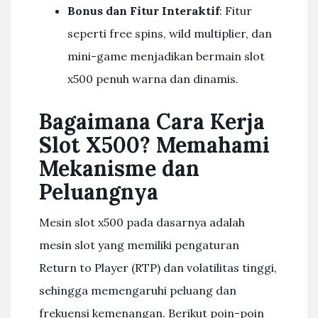
Bonus dan Fitur Interaktif
: Fitur
seperti free spins, wild multiplier, dan
mini-game menjadikan bermain slot
x500 penuh warna dan dinamis.
Bagaimana Cara Kerja
Slot X500? Memahami
Mekanisme dan
Peluangnya
Mesin slot x500 pada dasarnya adalah
mesin slot yang memiliki pengaturan
Return to Player (RTP) dan volatilitas tinggi,
sehingga memengaruhi peluang dan
frekuensi kemenangan. Berikut poin-poin