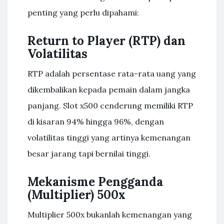
penting yang perlu dipahami:
Return to Player (RTP) dan
Volatilitas
RTP adalah persentase rata-rata uang yang
dikembalikan kepada pemain dalam jangka
panjang. Slot x500 cenderung memiliki RTP
di kisaran 94% hingga 96%, dengan
volatilitas tinggi yang artinya kemenangan
besar jarang tapi bernilai tinggi.
Mekanisme Pengganda
(Multiplier) 500x
Multiplier 500x bukanlah kemenangan yang