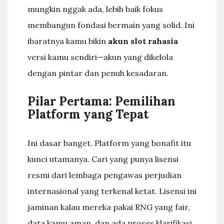
mungkin nggak ada, lebih baik fokus
membangun fondasi bermain yang solid. Ini
ibaratnya kamu bikin
akun slot rahasia
versi kamu sendiri—akun yang dikelola
dengan pintar dan penuh kesadaran.
Pilar Pertama: Pemilihan
Platform yang Tepat
Ini dasar banget. Platform yang bonafit itu
kunci utamanya. Cari yang punya lisensi
resmi dari lembaga pengawas perjudian
internasional yang terkenal ketat. Lisensi ini
jaminan kalau mereka pakai RNG yang fair,
data kamu aman, dan ada proses klarifikasi