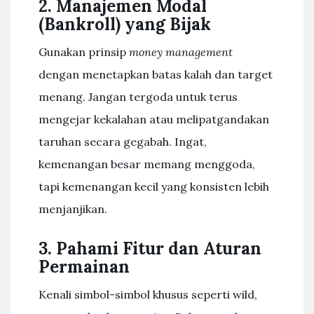
2. Manajemen Modal
(Bankroll) yang Bijak
Gunakan prinsip
money management
dengan menetapkan batas kalah dan target
menang. Jangan tergoda untuk terus
mengejar kekalahan atau melipatgandakan
taruhan secara gegabah. Ingat,
kemenangan besar memang menggoda,
tapi kemenangan kecil yang konsisten lebih
menjanjikan.
3. Pahami Fitur dan Aturan
Permainan
Kenali simbol-simbol khusus seperti wild,