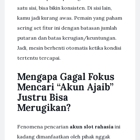
satu sisi, bisa bikin konsisten. Di sisi lain,
kamu jadi kurang awas. Pemain yang paham
sering set fitur ini dengan batasan jumlah
putaran dan batas kerugian/keuntungan.
Jadi, mesin berhenti otomatis ketika kondisi
tertentu tercapai.
Mengapa Gagal Fokus
Mencari “Akun Ajaib”
Justru Bisa
Merugikan?
Fenomena pencarian
akun slot rahasia
ini
kadang dimanfaatkan oleh pihak nggak