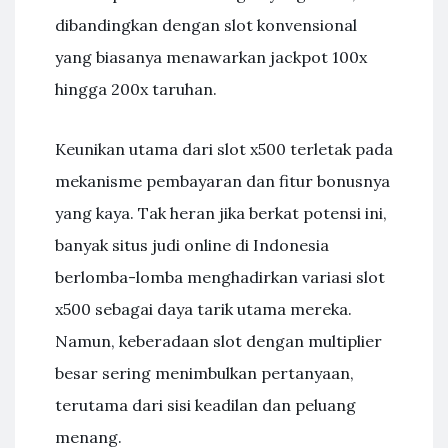
dibandingkan dengan slot konvensional
yang biasanya menawarkan jackpot 100x
hingga 200x taruhan.
Keunikan utama dari slot x500 terletak pada
mekanisme pembayaran dan fitur bonusnya
yang kaya. Tak heran jika berkat potensi ini,
banyak situs judi online di Indonesia
berlomba-lomba menghadirkan variasi slot
x500 sebagai daya tarik utama mereka.
Namun, keberadaan slot dengan multiplier
besar sering menimbulkan pertanyaan,
terutama dari sisi keadilan dan peluang
menang.