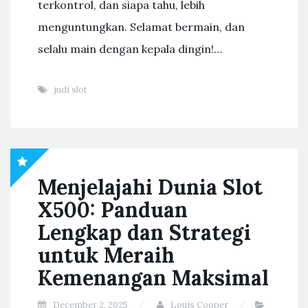
terkontrol, dan siapa tahu, lebih
menguntungkan. Selamat bermain, dan
selalu main dengan kepala dingin!…
judi slot
Menjelajahi Dunia Slot
X500: Panduan
Lengkap dan Strategi
untuk Meraih
Kemenangan Maksimal
December 2, 2025
Louis Cooper