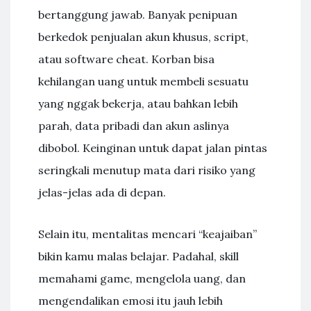
bertanggung jawab. Banyak penipuan
berkedok penjualan akun khusus, script,
atau software cheat. Korban bisa
kehilangan uang untuk membeli sesuatu
yang nggak bekerja, atau bahkan lebih
parah, data pribadi dan akun aslinya
dibobol. Keinginan untuk dapat jalan pintas
seringkali menutup mata dari risiko yang
jelas-jelas ada di depan.
Selain itu, mentalitas mencari “keajaiban”
bikin kamu malas belajar. Padahal, skill
memahami game, mengelola uang, dan
mengendalikan emosi itu jauh lebih