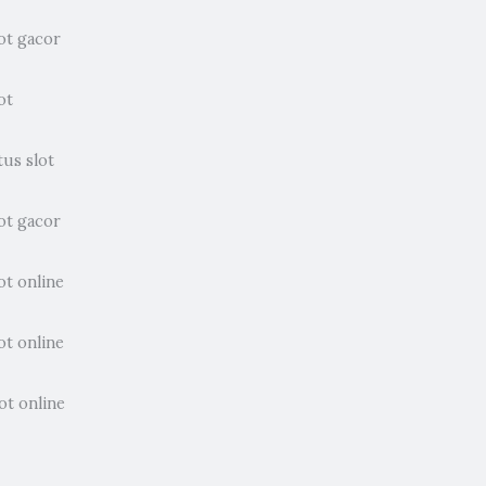
ot gacor
ot
tus slot
ot gacor
ot online
ot online
ot online