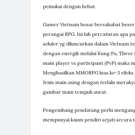
pemakai dengan hebat.
Gamer Vietnam besar bersahabat besert
perangai RPG. Ini lah percaturan apa p
seluler yg diluncurkan dalam Vietnam
dengan energik melalui Kung Fu, Thre
main player vs participant (PvP) maka ma
Menghasilkan MMORPG luas ke-3 rileks 
Jenis main asing dengan terlalu merak
gambar main tempuh surat.
Pengembang pendatang perlu mengangk
mempunyai kaum pendiri sejati secara