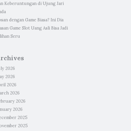
an Keberuntungan di Ujung Jari
nda
osan dengan Game Biasa? Ini Dia
asan Game Slot Uang Asli Bisa Jadi
lihan Seru
rchives
uly 2026
ay 2026
ril 2026
arch 2026
ebruary 2026
anuary 2026
ecember 2025
ovember 2025