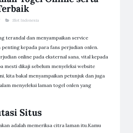
Terbaik
Slot Indonesia
ng terandal dan menyampaikan service
h penting kepada para fans perjudian onlen.
judian online pada eksternal sana, vital kepada
 mesti dikaji sebelum menyeleksi website
i, kita bakal menyampaikan petunjuk dan juga
dalam menyeleksi laman togel onlen yang
tasi Situs
akan adalah memeriksa citra laman itu.Kamu