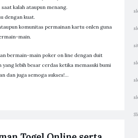
n saat kalah ataupun menang.
sl
au dengan kuat.
ataupun komunitas permainan kartu onlen guna
sl
bermain-main.
si
n bermain-main poker on line dengan duit
sl
 yang lebih besar cerdas ketika memasuki bumi
an dan juga semoga sukses!…
sl
sl
Sl
man Togel Online serta