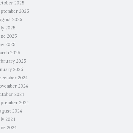
ctober 2025
eptember 2025
ugust 2025
uly 2025
une 2025
ay 2025
arch 2025
ebruary 2025
anuary 2025
ecember 2024
ovember 2024
ctober 2024
eptember 2024
ugust 2024
uly 2024
une 2024