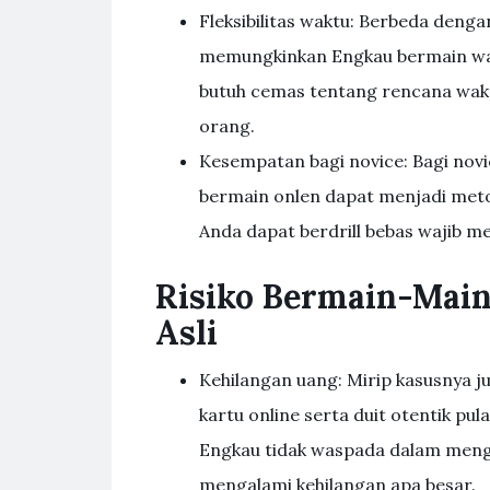
Fleksibilitas waktu: Berbeda dengan
memungkinkan Engkau bermain wakt
butuh cemas tentang rencana wakt
orang.
Kesempatan bagi novice: Bagi novi
bermain onlen dapat menjadi meto
Anda dapat berdrill bebas wajib me
Risiko Bermain-Main
Asli
Kehilangan uang: Mirip kasusnya j
kartu online serta duit otentik pu
Engkau tidak waspada dalam men
mengalami kehilangan apa besar.