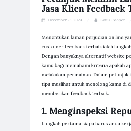
Jasa Klien Feedback 
December 23, 2024
Louis Cooper
Menentukan laman perjudian on line ya
customer feedback terbaik ialah langka
Dengan banyaknya alternatif website per
kamu bagi memahami kriteria apakah apa
melakukan permainan. Dalam petunjuk in
tipu muslihat untuk menolong kamu di 
memberikan feedback terbaik.
1. Menginspeksi Repu
Langkah pertama siapa harus anda kerj