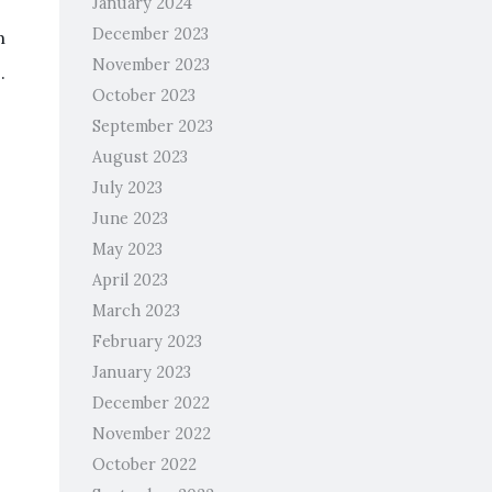
January 2024
December 2023
m
November 2023
.
October 2023
September 2023
August 2023
July 2023
June 2023
May 2023
April 2023
March 2023
February 2023
January 2023
December 2022
November 2022
October 2022
!