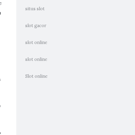
e
situs slot
u
slot gacor
slot online
slot online
Slot online
a
p
p