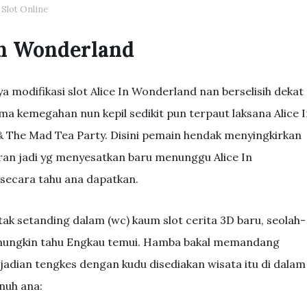
Slot Online
In Wonderland
a modifikasi slot Alice In Wonderland nan berselisih dekat
ma kemegahan nun kepil sedikit pun terpaut laksana Alice 
& The Mad Tea Party. Disini pemain hendak menyingkirkan
aran jadi yg menyesatkan baru menunggu Alice In
 secara tahu ana dapatkan.
tak setanding dalam (wc) kaum slot cerita 3D baru, seolah-
t mungkin tahu Engkau temui. Hamba bakal memandang
adian tengkes dengan kudu disediakan wisata itu di dalam
nuh ana: