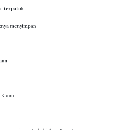
a, terpatok
iknya menyimpan
yaan
a Kamu