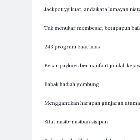
Jackpot yg kuat, andaikata lumayan nist
Tak menukar membesar, betapapun ba
243 program buat lulus
Besar paylines bermanfaat jumlah keja
Babak hadiah gembung
Menggantikan harapan ganjaran utam
Sifat nasib-nasiban sisipan