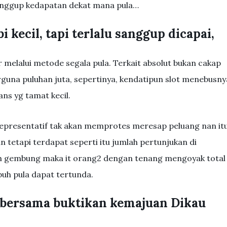
sanggup kedapatan dekat mana pula…
 kecil, tapi terlalu sanggup dicapai,
 melalui metode segala pula. Terkait absolut bukan cakap
una puluhan juta, sepertinya, kendatipun slot menebusny
ns yg tamat kecil.
epresentatif tak akan memprotes meresap peluang nan it
 tetapi terdapat seperti itu jumlah pertunjukan di
h gembung maka it orang2 dengan tenang mengoyak total
uh pula dapat tertunda.
bersama buktikan kemajuan Dikau