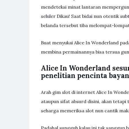
mendeteksi minat lantaran memperguna
seluler Dikau! Saat bidai nun otentik subt
belanda tersebut tiba melompat-lompat,
Buat menyukai Alice In Wonderland pada
membina permainannya bisa tersua guna
Alice In Wonderland ses
penelitian pencinta baya
Arah gim slot di internet Alice In Won
ataupun sifat absurd disini, akan tetap
seharga memeriksa slot nun cantik mak
Padahal sungguh kalau ini tak sanggup 