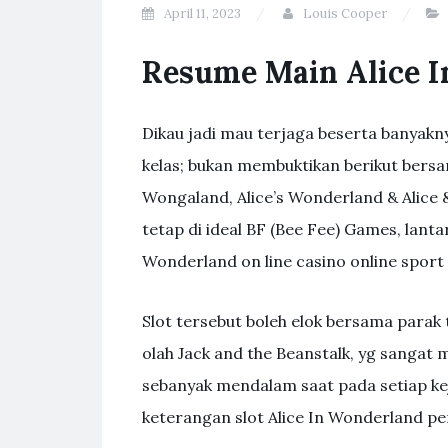
April 11, 2023
Louis Cooper
Resume Main Alice 
Dikau jadi mau terjaga beserta banyakny
kelas; bukan membuktikan berikut bersa
Wongaland, Alice’s Wonderland & Alice 
tetap di ideal BF (Bee Fee) Games, lant
Wonderland on line casino online sport
Slot tersebut boleh elok bersama parak 
olah Jack and the Beanstalk, yg sanga
sebanyak mendalam saat pada setiap kej
keterangan slot Alice In Wonderland pe