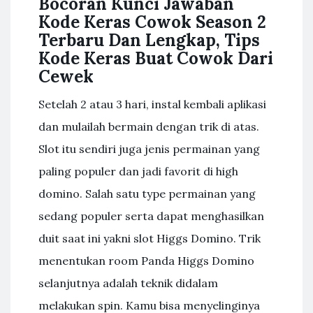
Bocoran Kunci Jawaban
Kode Keras Cowok Season 2
Terbaru Dan Lengkap, Tips
Kode Keras Buat Cowok Dari
Cewek
Setelah 2 atau 3 hari, instal kembali aplikasi
dan mulailah bermain dengan trik di atas.
Slot itu sendiri juga jenis permainan yang
paling populer dan jadi favorit di high
domino. Salah satu type permainan yang
sedang populer serta dapat menghasilkan
duit saat ini yakni slot Higgs Domino. Trik
menentukan room Panda Higgs Domino
selanjutnya adalah teknik didalam
melakukan spin. Kamu bisa menyelinginya