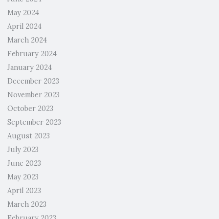
May 2024
April 2024
March 2024
February 2024
January 2024
December 2023
November 2023
October 2023
September 2023
August 2023
July 2023
June 2023
May 2023
April 2023
March 2023
February 2023