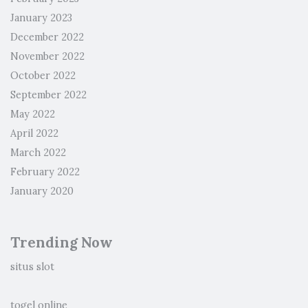
January 2023
December 2022
November 2022
October 2022
September 2022
May 2022
April 2022
March 2022
February 2022
January 2020
Trending Now
situs slot
togel online