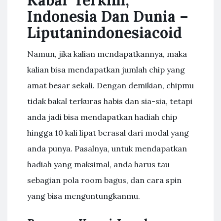
Indonesia Dan Dunia –
Liputanindonesiacoid
Namun, jika kalian mendapatkannya, maka
kalian bisa mendapatkan jumlah chip yang
amat besar sekali. Dengan demikian, chipmu
tidak bakal terkuras habis dan sia-sia, tetapi
anda jadi bisa mendapatkan hadiah chip
hingga 10 kali lipat berasal dari modal yang
anda punya. Pasalnya, untuk mendapatkan
hadiah yang maksimal, anda harus tau
sebagian pola room bagus, dan cara spin
yang bisa menguntungkanmu.