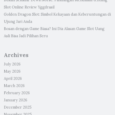
Slot Online Review Yggdrasil
Golden Dragon Slot: Simbol Kekayaan dan Keberuntungan di
Ujung Jari Anda
Bosan dengan Game Biasa? Ini Dia Alasan Game Slot Uang
Asli Bisa Jadi Pilihan Seru
Archives
July 2026
May 2026
April 2026
March 2026
February 2026
January 2026
December 2025
November 2025