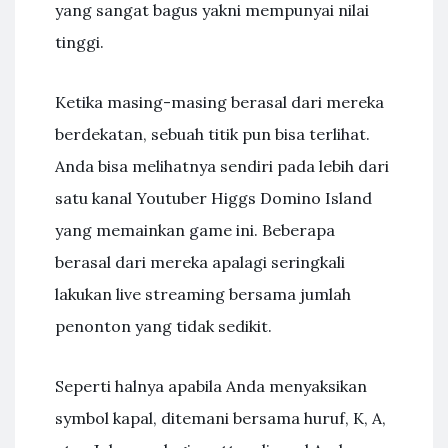
yang sangat bagus yakni mempunyai nilai
tinggi.
Ketika masing-masing berasal dari mereka
berdekatan, sebuah titik pun bisa terlihat.
Anda bisa melihatnya sendiri pada lebih dari
satu kanal Youtuber Higgs Domino Island
yang memainkan game ini. Beberapa
berasal dari mereka apalagi seringkali
lakukan live streaming bersama jumlah
penonton yang tidak sedikit.
Seperti halnya apabila Anda menyaksikan
symbol kapal, ditemani bersama huruf, K, A,