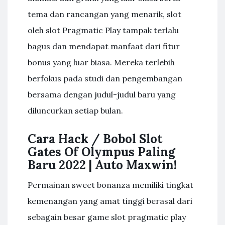
tema dan rancangan yang menarik, slot
oleh slot Pragmatic Play tampak terlalu
bagus dan mendapat manfaat dari fitur
bonus yang luar biasa. Mereka terlebih
berfokus pada studi dan pengembangan
bersama dengan judul-judul baru yang
diluncurkan setiap bulan.
Cara Hack / Bobol Slot
Gates Of Olympus Paling
Baru 2022 | Auto Maxwin!
Permainan sweet bonanza memiliki tingkat
kemenangan yang amat tinggi berasal dari
sebagain besar game slot pragmatic play