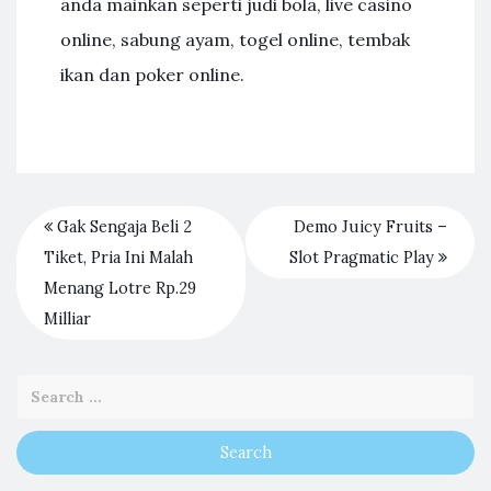
anda mainkan seperti judi bola, live casino
online, sabung ayam, togel online, tembak
ikan dan poker online.
Gak Sengaja Beli 2
Demo Juicy Fruits –
Tiket, Pria Ini Malah
Slot Pragmatic Play
Menang Lotre Rp.29
Milliar