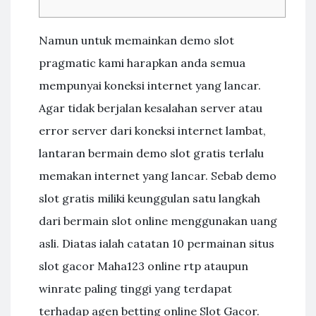
Namun untuk memainkan demo slot
pragmatic kami harapkan anda semua
mempunyai koneksi internet yang lancar.
Agar tidak berjalan kesalahan server atau
error server dari koneksi internet lambat,
lantaran bermain demo slot gratis terlalu
memakan internet yang lancar. Sebab demo
slot gratis miliki keunggulan satu langkah
dari bermain slot online menggunakan uang
asli. Diatas ialah catatan 10 permainan situs
slot gacor Maha123 online rtp ataupun
winrate paling tinggi yang terdapat
terhadap agen betting online Slot Gacor.