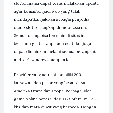
slottermania dapat terus melakukan update
agar konsisten jadi web yang telah
mendapatkan julukan sebagai penyedia
demo slot terlengkap di Indonesia ini.
Semua orang bisa bermain di situs ini
bersama gratis tanpa ada cost dan juga
dapat dimainkan melalui semua perangkat
android, windows maupun ios.
Provider yang satu ini memiliki 200
karyawan dan pasar yang besar di Asia,
Amerika Utara dan Eropa. Berbagai slot
game online berasal dari PG Soft ini miliki 77
bhs dan mata duwit yang berbeda. Dengan