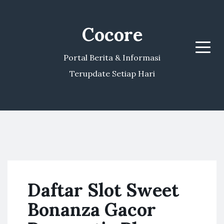
Cocore
Menu
Portal Berita & Informasi
Terupdate Setiap Hari
Daftar Slot Sweet
Bonanza Gacor