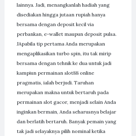
lainnya. Jadi, menangkanlah hadiah yang
disediakan hingga jutaan rupiah hanya
bersama dengan deposit kecil via
perbankan, e-wallet maupun deposit pulsa.
JApabila tip pertama Anda merupakan
mengaplikasikan turbo spin, itu tak mirip
bersama dengan tehnik ke dua untuk jadi
kampiun permainan slot88 online
pragmatis, ialah berjudi. Taruhan
merupakan makna untuk bertaruh pada
permainan slot gacor, menjadi selain Anda
inginkan bermain, Anda seharusnya belajar
dan berlatih bertaruh. Banyak pemain yang
tak jadi selayaknya pilih nominal ketika