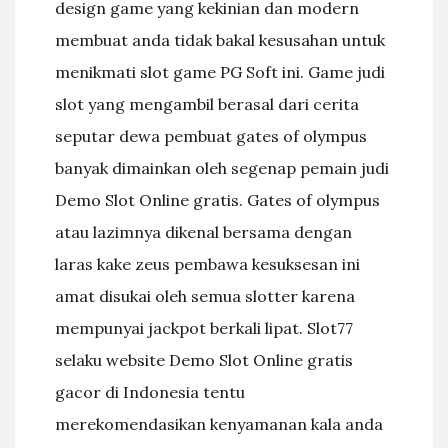
design game yang kekinian dan modern
membuat anda tidak bakal kesusahan untuk
menikmati slot game PG Soft ini. Game judi
slot yang mengambil berasal dari cerita
seputar dewa pembuat gates of olympus
banyak dimainkan oleh segenap pemain judi
Demo Slot Online gratis. Gates of olympus
atau lazimnya dikenal bersama dengan
laras kake zeus pembawa kesuksesan ini
amat disukai oleh semua slotter karena
mempunyai jackpot berkali lipat. Slot77
selaku website Demo Slot Online gratis
gacor di Indonesia tentu
merekomendasikan kenyamanan kala anda