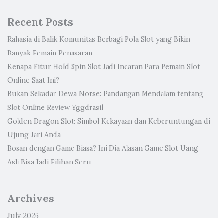
Recent Posts
Rahasia di Balik Komunitas Berbagi Pola Slot yang Bikin
Banyak Pemain Penasaran
Kenapa Fitur Hold Spin Slot Jadi Incaran Para Pemain Slot
Online Saat Ini?
Bukan Sekadar Dewa Norse: Pandangan Mendalam tentang
Slot Online Review Yggdrasil
Golden Dragon Slot: Simbol Kekayaan dan Keberuntungan di
Ujung Jari Anda
Bosan dengan Game Biasa? Ini Dia Alasan Game Slot Uang
Asli Bisa Jadi Pilihan Seru
Archives
July 2026