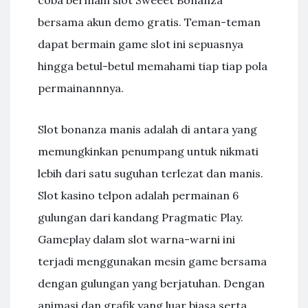
bersama akun demo gratis. Teman-teman
dapat bermain game slot ini sepuasnya
hingga betul-betul memahami tiap tiap pola
permainannnya.
Slot bonanza manis adalah di antara yang
memungkinkan penumpang untuk nikmati
lebih dari satu suguhan terlezat dan manis.
Slot kasino telpon adalah permainan 6
gulungan dari kandang Pragmatic Play.
Gameplay dalam slot warna-warni ini
terjadi menggunakan mesin game bersama
dengan gulungan yang berjatuhan. Dengan
animasi dan grafik yang luar biasa serta