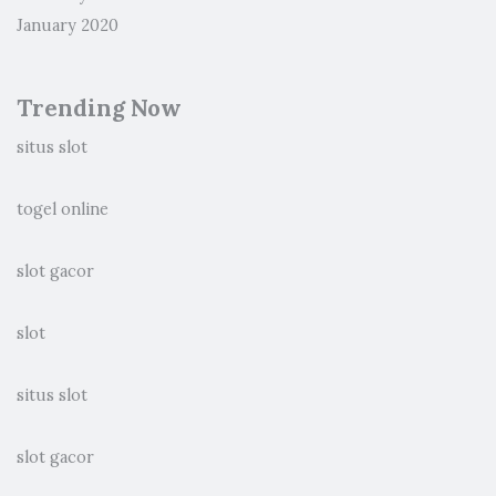
January 2020
Trending Now
situs slot
togel online
slot gacor
slot
situs slot
slot gacor