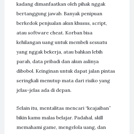
kadang dimanfaatkan oleh pihak nggak
bertanggung jawab. Banyak penipuan
berkedok penjualan akun khusus, script,
atau software cheat. Korban bisa
kehilangan uang untuk membeli sesuatu
yang nggak bekerja, atau bahkan lebih
parah, data pribadi dan akun aslinya
dibobol. Keinginan untuk dapat jalan pintas
seringkali menutup mata dari risiko yang
jelas-jelas ada di depan.
Selain itu, mentalitas mencari “keajaiban”
bikin kamu malas belajar. Padahal, skill
memahami game, mengelola uang, dan