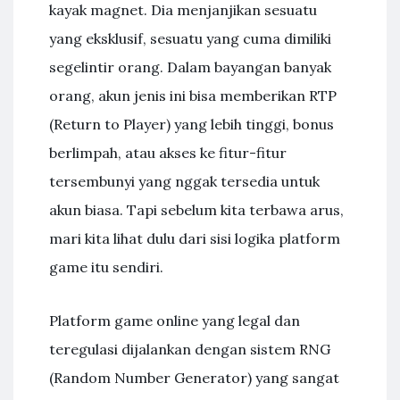
kayak magnet. Dia menjanjikan sesuatu
yang eksklusif, sesuatu yang cuma dimiliki
segelintir orang. Dalam bayangan banyak
orang, akun jenis ini bisa memberikan RTP
(Return to Player) yang lebih tinggi, bonus
berlimpah, atau akses ke fitur-fitur
tersembunyi yang nggak tersedia untuk
akun biasa. Tapi sebelum kita terbawa arus,
mari kita lihat dulu dari sisi logika platform
game itu sendiri.
Platform game online yang legal dan
teregulasi dijalankan dengan sistem RNG
(Random Number Generator) yang sangat