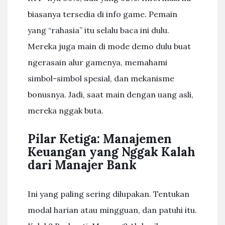
biasanya tersedia di info game. Pemain
yang “rahasia” itu selalu baca ini dulu.
Mereka juga main di mode demo dulu buat
ngerasain alur gamenya, memahami
simbol-simbol spesial, dan mekanisme
bonusnya. Jadi, saat main dengan uang asli,
mereka nggak buta.
Pilar Ketiga: Manajemen
Keuangan yang Nggak Kalah
dari Manajer Bank
Ini yang paling sering dilupakan. Tentukan
modal harian atau mingguan, dan patuhi itu.