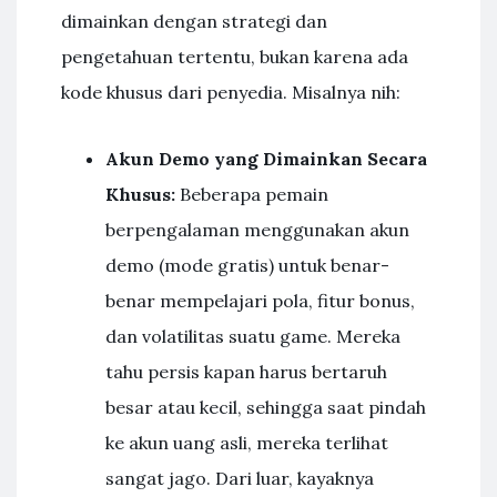
dimainkan dengan strategi dan
pengetahuan tertentu, bukan karena ada
kode khusus dari penyedia. Misalnya nih:
Akun Demo yang Dimainkan Secara
Khusus:
Beberapa pemain
berpengalaman menggunakan akun
demo (mode gratis) untuk benar-
benar mempelajari pola, fitur bonus,
dan volatilitas suatu game. Mereka
tahu persis kapan harus bertaruh
besar atau kecil, sehingga saat pindah
ke akun uang asli, mereka terlihat
sangat jago. Dari luar, kayaknya