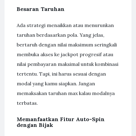
Besaran Taruhan
Ada strategi menaikkan atau menurunkan
taruhan berdasarkan pola. Yang jelas,
bertaruh dengan nilai maksimum seringkali
membuka akses ke jackpot progresif atau
nilai pembayaran maksimal untuk kombinasi
tertentu. Tapi, ini harus sesuai dengan
modal yang kamu siapkan. Jangan
memaksakan taruhan max kalau modalnya
terbatas.
Memanfaatkan Fitur Auto-Spin
dengan Bijak