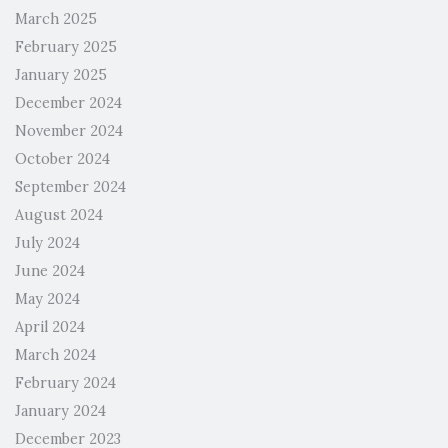
March 2025
February 2025
January 2025
December 2024
November 2024
October 2024
September 2024
August 2024
July 2024
June 2024
May 2024
April 2024
March 2024
February 2024
January 2024
December 2023