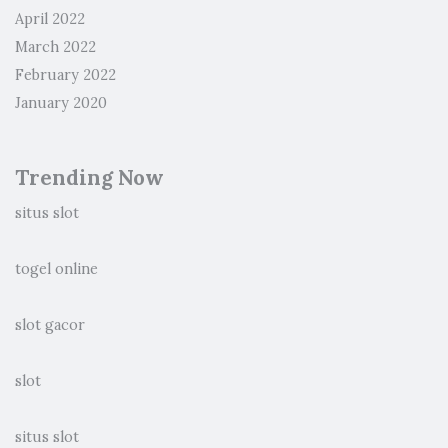
April 2022
March 2022
February 2022
January 2020
Trending Now
situs slot
togel online
slot gacor
slot
situs slot