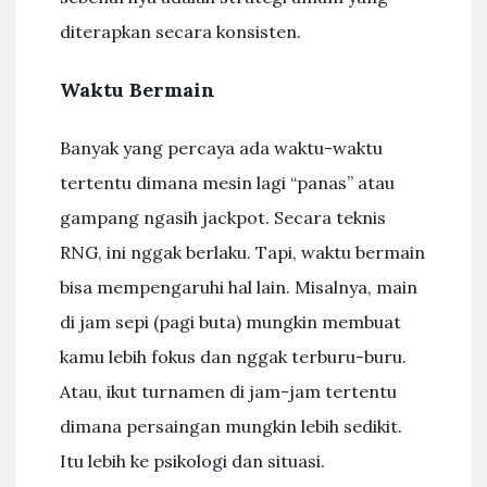
diterapkan secara konsisten.
Waktu Bermain
Banyak yang percaya ada waktu-waktu
tertentu dimana mesin lagi “panas” atau
gampang ngasih jackpot. Secara teknis
RNG, ini nggak berlaku. Tapi, waktu bermain
bisa mempengaruhi hal lain. Misalnya, main
di jam sepi (pagi buta) mungkin membuat
kamu lebih fokus dan nggak terburu-buru.
Atau, ikut turnamen di jam-jam tertentu
dimana persaingan mungkin lebih sedikit.
Itu lebih ke psikologi dan situasi.