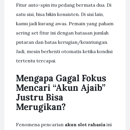
Fitur auto-spin itu pedang bermata dua. Di
satu sisi, bisa bikin konsisten. Di sisi lain,
kamu jadi kurang awas. Pemain yang paham
sering set fitur ini dengan batasan jumlah
putaran dan batas kerugian/keuntungan.
Jadi, mesin berhenti otomatis ketika kondisi
tertentu tercapai.
Mengapa Gagal Fokus
Mencari “Akun Ajaib”
Justru Bisa
Merugikan?
Fenomena pencarian
akun slot rahasia
ini