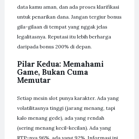
data kamu aman, dan ada proses klarifikasi
untuk penarikan dana. Jangan tergiur bonus
gila-gilaan di tempat yang nggak jelas
legalitasnya. Reputasi itu lebih berharga
daripada bonus 200% di depan.
Pilar Kedua: Memahami
Game, Bukan Cuma
Memutar
Setiap mesin slot punya karakter. Ada yang
volatilitasnya tinggi (jarang menang, tapi
kalo menang gede), ada yang rendah
(sering menang kecil-kecilan). Ada yang
RTP-nya 96%, ada yang 92%. Informasi ini