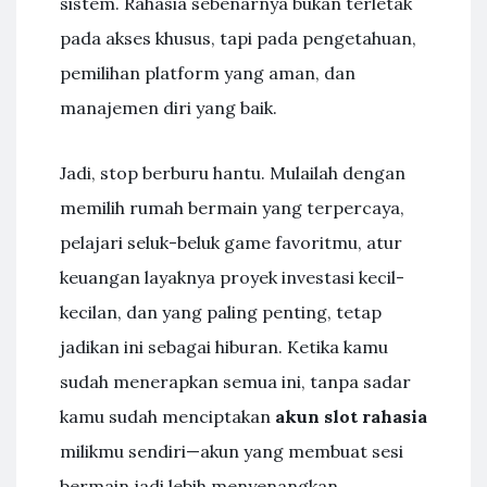
sistem. Rahasia sebenarnya bukan terletak
pada akses khusus, tapi pada pengetahuan,
pemilihan platform yang aman, dan
manajemen diri yang baik.
Jadi, stop berburu hantu. Mulailah dengan
memilih rumah bermain yang terpercaya,
pelajari seluk-beluk game favoritmu, atur
keuangan layaknya proyek investasi kecil-
kecilan, dan yang paling penting, tetap
jadikan ini sebagai hiburan. Ketika kamu
sudah menerapkan semua ini, tanpa sadar
kamu sudah menciptakan
akun slot rahasia
milikmu sendiri—akun yang membuat sesi
bermain jadi lebih menyenangkan,