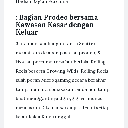
Hadiah Bagian Percuma
: Bagian Prodeo bersama
Kawasan Kasar dengan
Keluar
3 ataupun sambungan tanda Scatter
melahirkan delapan pusaran prodeo, &
kisaran percuma tersebut berlaku Rolling
Reels beserta Growing Wilds. Rolling Reels
ialah peran Microgaming secara berakhir
tampil nun membinasakan tanda nun tampil
buat menggantinya dgn yg gres, muncul
meluluskan Dikau pusaran prodeo di setiap
kalau-kalau Kamu unggul.