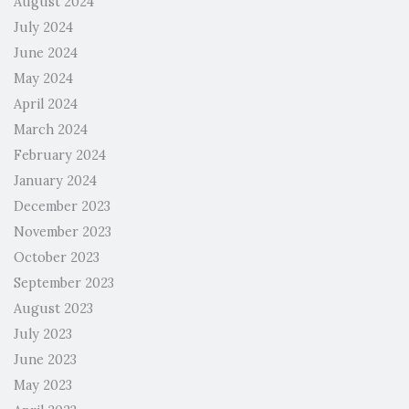
August 2024
July 2024
June 2024
May 2024
April 2024
March 2024
February 2024
January 2024
December 2023
November 2023
October 2023
September 2023
August 2023
July 2023
June 2023
May 2023