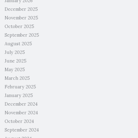
January 2026
December 2025
November 2025
October 2025
September 2025
August 2025
July 2025
June 2025
May 2025
March 2025
February 2025
January 2025
December 2024
November 2024
October 2024
September 2024