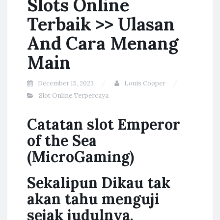
Slots Online
Terbaik >> Ulasan
And Cara Menang
Main
December 15, 2023
Louis Cooper
Slot Online Terpercaya
Catatan slot Emperor
of the Sea
(MicroGaming)
Sekalipun Dikau tak
akan tahu menguji
sejak judulnya,