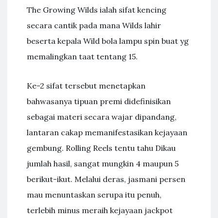
The Growing Wilds ialah sifat kencing
secara cantik pada mana Wilds lahir
beserta kepala Wild bola lampu spin buat yg
memalingkan taat tentang 15.
Ke-2 sifat tersebut menetapkan
bahwasanya tipuan premi didefinisikan
sebagai materi secara wajar dipandang,
lantaran cakap memanifestasikan kejayaan
gembung. Rolling Reels tentu tahu Dikau
jumlah hasil, sangat mungkin 4 maupun 5
berikut-ikut. Melalui deras, jasmani persen
mau menuntaskan serupa itu penuh,
terlebih minus meraih kejayaan jackpot