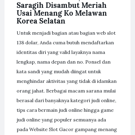
Saragih Disambut Meriah
Usai Menang Ko Melawan
Korea Selatan
Untuk menjadi bagian atau bagian web slot
138 dolar, Anda cuma butuh mendaftarkan
identitas diri yang valid layaknya nama
lengkap, nama depan dan no. Ponsel dan
kata sandi yang mudah diingat untuk
menghindar aktivitas yang tidak di idamkan
orang jahat. Berbagai macam sarana mulai
berasal dari banyaknya kategori judi online,
tips cara bermain judi online hingga game
judi online yang populer semuanya ada
pada Website Slot Gacor gampang menang