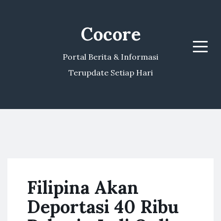
Cocore
Menu
Portal Berita & Informasi
Terupdate Setiap Hari
Filipina Akan
Deportasi 40 Ribu