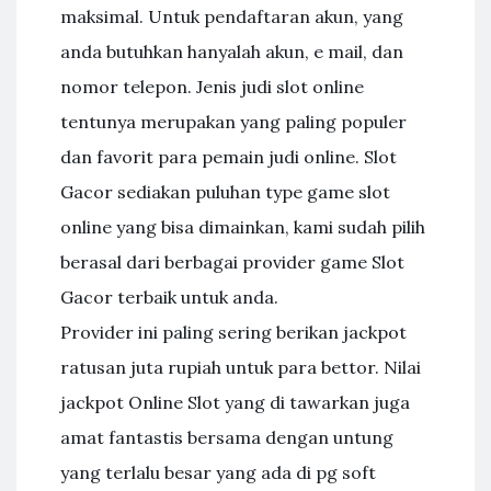
maksimal. Untuk pendaftaran akun, yang
anda butuhkan hanyalah akun, e mail, dan
nomor telepon. Jenis judi slot online
tentunya merupakan yang paling populer
dan favorit para pemain judi online. Slot
Gacor sediakan puluhan type game slot
online yang bisa dimainkan, kami sudah pilih
berasal dari berbagai provider game Slot
Gacor terbaik untuk anda.
Provider ini paling sering berikan jackpot
ratusan juta rupiah untuk para bettor. Nilai
jackpot Online Slot yang di tawarkan juga
amat fantastis bersama dengan untung
yang terlalu besar yang ada di pg soft