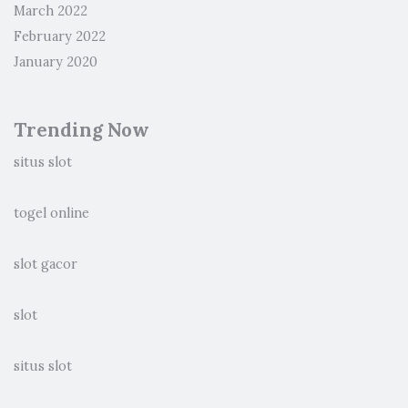
March 2022
February 2022
January 2020
Trending Now
situs slot
togel online
slot gacor
slot
situs slot