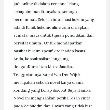
judi online di dalam rencana lelang
sebagaimana ditanyakan, semoga
bermanfaat. Seluruh informasi hukum yang
ada di Klinik hukumonline.com disiapkan
semata-mata untuk tujuan pendidikan dan
bersifat umum . Untuk mendapatkan
nasihat hukum spesifik terhadap kasus
Anda, konsultasikan langsung
denganKonsultan Mitra Justika.
Tenggelamnya Kapal Van Der Wijck
merupakan sebuah novel karya ulama
kondang yang kerap disebut Buya Hamka.
Novel ini mengisahkan perihal kisah cinta
pada Zainuddin dan Hayati yang tidak bisa