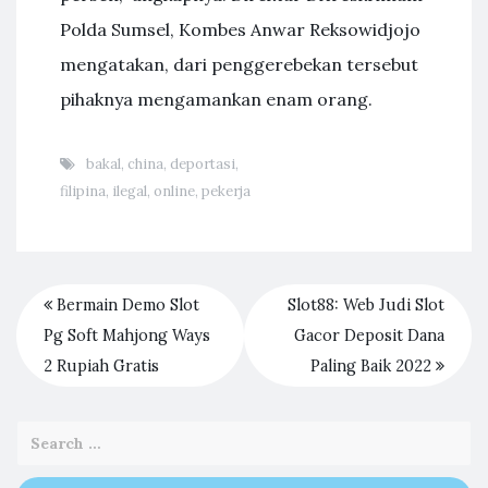
Polda Sumsel, Kombes Anwar Reksowidjojo
mengatakan, dari penggerebekan tersebut
pihaknya mengamankan enam orang.
bakal
,
china
,
deportasi
,
filipina
,
ilegal
,
online
,
pekerja
Bermain Demo Slot
Slot88: Web Judi Slot
Pg Soft Mahjong Ways
Gacor Deposit Dana
2 Rupiah Gratis
Paling Baik 2022