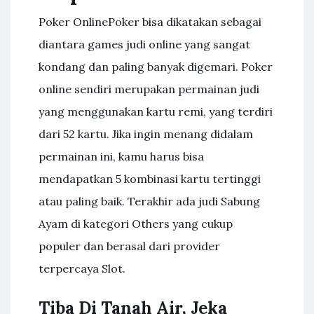
Poker OnlinePoker bisa dikatakan sebagai
diantara games judi online yang sangat
kondang dan paling banyak digemari. Poker
online sendiri merupakan permainan judi
yang menggunakan kartu remi, yang terdiri
dari 52 kartu. Jika ingin menang didalam
permainan ini, kamu harus bisa
mendapatkan 5 kombinasi kartu tertinggi
atau paling baik. Terakhir ada judi Sabung
Ayam di kategori Others yang cukup
populer dan berasal dari provider
terpercaya Slot.
Tiba Di Tanah Air, Jeka