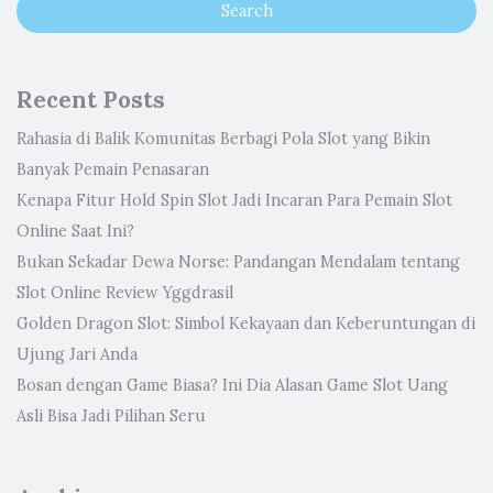
Recent Posts
Rahasia di Balik Komunitas Berbagi Pola Slot yang Bikin
Banyak Pemain Penasaran
Kenapa Fitur Hold Spin Slot Jadi Incaran Para Pemain Slot
Online Saat Ini?
Bukan Sekadar Dewa Norse: Pandangan Mendalam tentang
Slot Online Review Yggdrasil
Golden Dragon Slot: Simbol Kekayaan dan Keberuntungan di
Ujung Jari Anda
Bosan dengan Game Biasa? Ini Dia Alasan Game Slot Uang
Asli Bisa Jadi Pilihan Seru