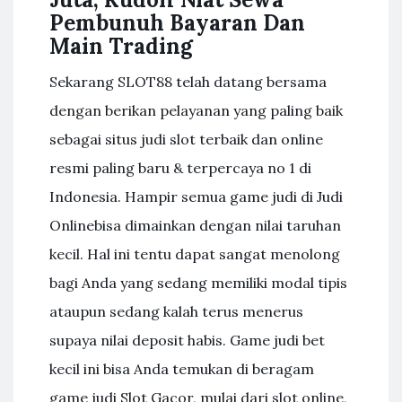
Pembunuh Bayaran Dan
Main Trading
Sekarang SLOT88 telah datang bersama
dengan berikan pelayanan yang paling baik
sebagai situs judi slot terbaik dan online
resmi paling baru & terpercaya no 1 di
Indonesia. Hampir semua game judi di Judi
Onlinebisa dimainkan dengan nilai taruhan
kecil. Hal ini tentu dapat sangat menolong
bagi Anda yang sedang memiliki modal tipis
ataupun sedang kalah terus menerus
supaya nilai deposit habis. Game judi bet
kecil ini bisa Anda temukan di beragam
game judi Slot Gacor, mulai dari slot online,