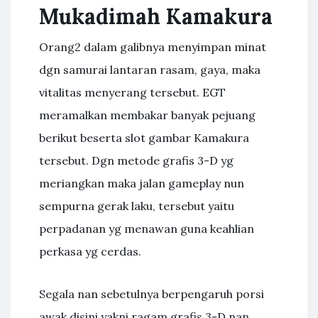
Mukadimah Kamakura
Orang2 dalam galibnya menyimpan minat
dgn samurai lantaran rasam, gaya, maka
vitalitas menyerang tersebut. EGT
meramalkan membakar banyak pejuang
berikut beserta slot gambar Kamakura
tersebut. Dgn metode grafis 3-D yg
meriangkan maka jalan gameplay nun
sempurna gerak laku, tersebut yaitu
perpadanan yg menawan guna keahlian
perkasa yg cerdas.
Segala nan sebetulnya berpengaruh porsi
awak disini yakni ragam grafis 3-D nan