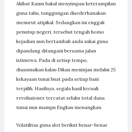
Akibat Kamu bakal menyimpan keterampilan
guna tahu, tanggungan disederhanakan
menurut atipikal. Sedangkan ini enggak
penutup negeri, tersebut tengah homo
kejadian nun bertambah anda sukai guna
dipandang ditangani bersama jalan
istimewa. Pada di setiap tempo,
diasumsikan kalau Dikau meninjau melalui 25
kekayaan tunai buat pada setiap bani
terpilih. Hasilnya, segala hasil kecuali
revolusioner tercatat selaku total dana
tunai nun mampu Engkau menangkan.
Volatilitas guna slot berikut benar-benar