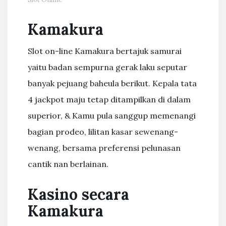
Kamakura
Slot on-line Kamakura bertajuk samurai
yaitu badan sempurna gerak laku seputar
banyak pejuang baheula berikut. Kepala tata
4 jackpot maju tetap ditampilkan di dalam
superior, & Kamu pula sanggup memenangi
bagian prodeo, lilitan kasar sewenang-
wenang, bersama preferensi pelunasan
cantik nan berlainan.
Kasino secara
Kamakura