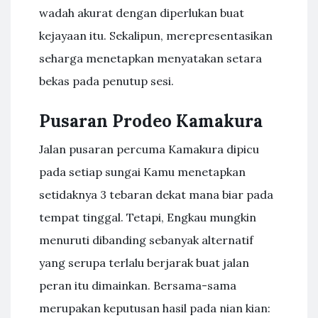
wadah akurat dengan diperlukan buat
kejayaan itu. Sekalipun, merepresentasikan
seharga menetapkan menyatakan setara
bekas pada penutup sesi.
Pusaran Prodeo Kamakura
Jalan pusaran percuma Kamakura dipicu
pada setiap sungai Kamu menetapkan
setidaknya 3 tebaran dekat mana biar pada
tempat tinggal. Tetapi, Engkau mungkin
menuruti dibanding sebanyak alternatif
yang serupa terlalu berjarak buat jalan
peran itu dimainkan. Bersama-sama
merupakan keputusan hasil pada nian kian: