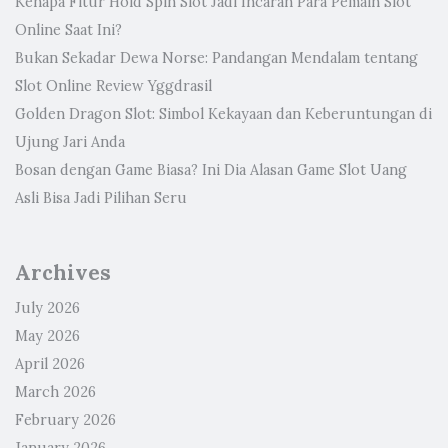
Kenapa Fitur Hold Spin Slot Jadi Incaran Para Pemain Slot
Online Saat Ini?
Bukan Sekadar Dewa Norse: Pandangan Mendalam tentang
Slot Online Review Yggdrasil
Golden Dragon Slot: Simbol Kekayaan dan Keberuntungan di
Ujung Jari Anda
Bosan dengan Game Biasa? Ini Dia Alasan Game Slot Uang
Asli Bisa Jadi Pilihan Seru
Archives
July 2026
May 2026
April 2026
March 2026
February 2026