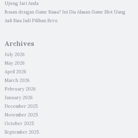
Ujung Jari Anda
Bosan dengan Game Biasa? Ini Dia Alasan Game Slot Uang
Asli Bisa Jadi Pilihan Seru
Archives
July 2026
May 2026
April 2026
March 2026
February 2026
January 2026
December 2025
November 2025
October 2025
September 2025