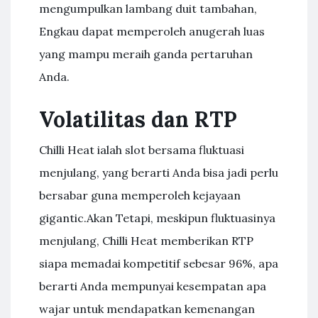
mengumpulkan lambang duit tambahan,
Engkau dapat memperoleh anugerah luas
yang mampu meraih ganda pertaruhan
Anda.
Volatilitas dan RTP
Chilli Heat ialah slot bersama fluktuasi
menjulang, yang berarti Anda bisa jadi perlu
bersabar guna memperoleh kejayaan
gigantic.Akan Tetapi, meskipun fluktuasinya
menjulang, Chilli Heat memberikan RTP
siapa memadai kompetitif sebesar 96%, apa
berarti Anda mempunyai kesempatan apa
wajar untuk mendapatkan kemenangan