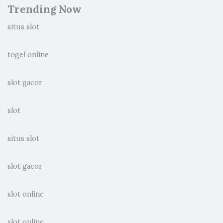
Trending Now
situs slot
togel online
slot gacor
slot
situs slot
slot gacor
slot online
slot online