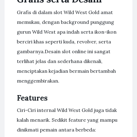
Grafis di dalam slot Wild West Gold amat
memukau, dengan background punggung
gurun Wild West apa indah serta ikon-ikon
berciri khas seperti kuda, revolver, serta
gambarnya.Desain slot online ini sangat
terlihat jelas dan sederhana dikenali,
menciptakan kejadian bermain bertambah
menggembirakan.
Features
Ciri-Ciri internal Wild West Gold juga tidak
kalah menarik. Sedikit feature yang mampu
dinikmati pemain antara berbeda: