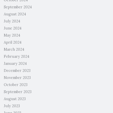
October 2024
September 2024
August 2024
July 2024
June 2024
May 2024
April 2024
March 2024
February 2024
January 2024
December 2023
November 2023
October 2023
September 2023
August 2023
July 2023