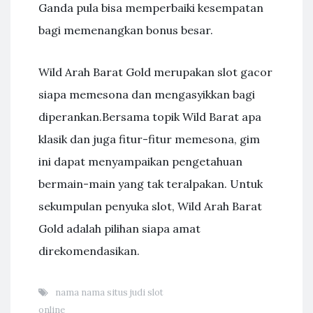
Ganda pula bisa memperbaiki kesempatan
bagi memenangkan bonus besar.
Wild Arah Barat Gold merupakan slot gacor
siapa memesona dan mengasyikkan bagi
diperankan.Bersama topik Wild Barat apa
klasik dan juga fitur-fitur memesona, gim
ini dapat menyampaikan pengetahuan
bermain-main yang tak teralpakan. Untuk
sekumpulan penyuka slot, Wild Arah Barat
Gold adalah pilihan siapa amat
direkomendasikan.
nama nama situs judi slot
online