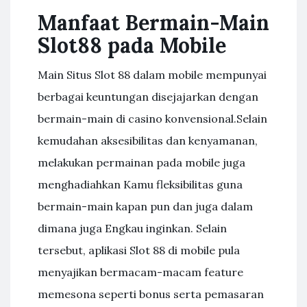
Manfaat Bermain-Main
Slot88 pada Mobile
Main Situs Slot 88 dalam mobile mempunyai
berbagai keuntungan disejajarkan dengan
bermain-main di casino konvensional.Selain
kemudahan aksesibilitas dan kenyamanan,
melakukan permainan pada mobile juga
menghadiahkan Kamu fleksibilitas guna
bermain-main kapan pun dan juga dalam
dimana juga Engkau inginkan. Selain
tersebut, aplikasi Slot 88 di mobile pula
menyajikan bermacam-macam feature
memesona seperti bonus serta pemasaran