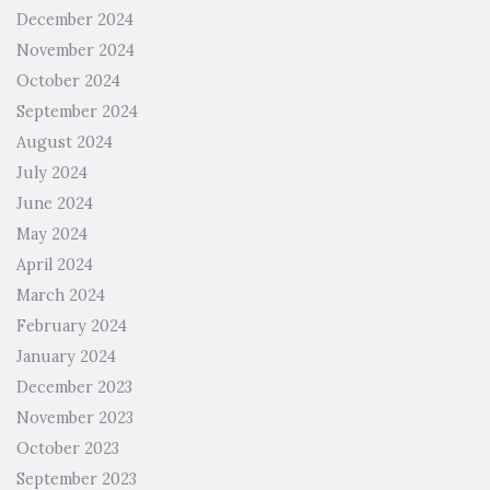
December 2024
November 2024
October 2024
September 2024
August 2024
July 2024
June 2024
May 2024
April 2024
March 2024
February 2024
January 2024
December 2023
November 2023
October 2023
September 2023