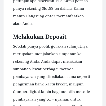
petunjuk apa diberikan. Bila Kamu pernah
punya rekening Slot88 terdahulu, Kamu
mampu langsung enter memanfaatkan
akun Anda.
Melakukan Deposit
Setelah punya profil, gerakan selanjutnya
merupakan menjalankan simpanan ke
rekening Anda. Anda dapat melakukan
simpanan lewat berbagai metode
pembayaran yang disediakan sama seperti
pengiriman bank, kartu kredit, maupun
dompet digital.Jamin bagi memilih metode
pembayaran yang ter- nyaman untuk