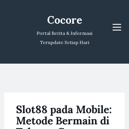
Cocore
Menu
Portal Berita & Informasi
Terupdate Setiap Hari
Slot88 pada Mobile:
Metode Bermain di