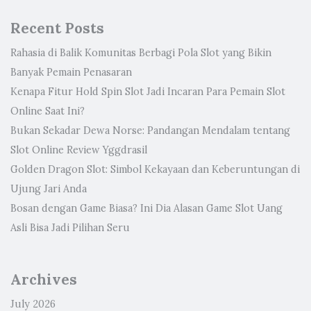
Recent Posts
Rahasia di Balik Komunitas Berbagi Pola Slot yang Bikin
Banyak Pemain Penasaran
Kenapa Fitur Hold Spin Slot Jadi Incaran Para Pemain Slot
Online Saat Ini?
Bukan Sekadar Dewa Norse: Pandangan Mendalam tentang
Slot Online Review Yggdrasil
Golden Dragon Slot: Simbol Kekayaan dan Keberuntungan di
Ujung Jari Anda
Bosan dengan Game Biasa? Ini Dia Alasan Game Slot Uang
Asli Bisa Jadi Pilihan Seru
Archives
July 2026