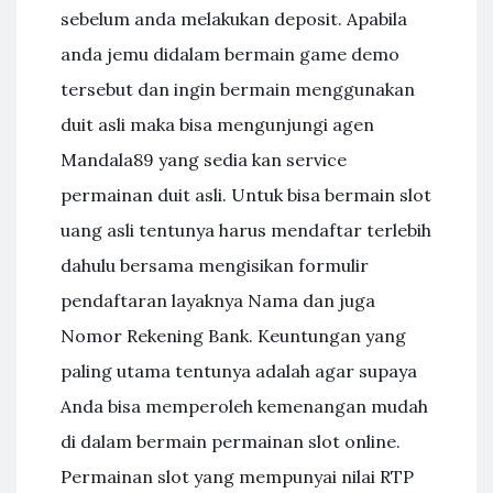
sebelum anda melakukan deposit. Apabila
anda jemu didalam bermain game demo
tersebut dan ingin bermain menggunakan
duit asli maka bisa mengunjungi agen
Mandala89 yang sedia kan service
permainan duit asli. Untuk bisa bermain slot
uang asli tentunya harus mendaftar terlebih
dahulu bersama mengisikan formulir
pendaftaran layaknya Nama dan juga
Nomor Rekening Bank. Keuntungan yang
paling utama tentunya adalah agar supaya
Anda bisa memperoleh kemenangan mudah
di dalam bermain permainan slot online.
Permainan slot yang mempunyai nilai RTP