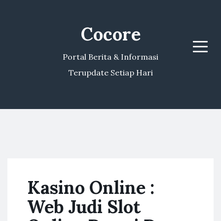
Cocore
Menu
Portal Berita & Informasi
Terupdate Setiap Hari
Kasino Online :
Web Judi Slot