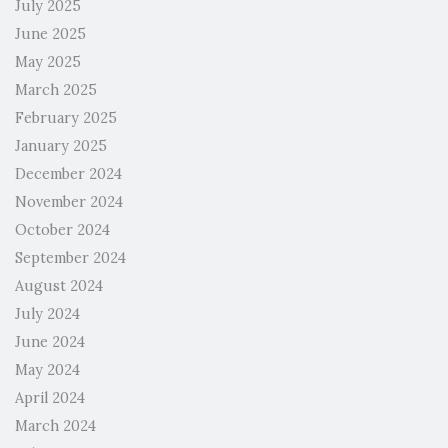
July 2025
June 2025
May 2025
March 2025
February 2025
January 2025
December 2024
November 2024
October 2024
September 2024
August 2024
July 2024
June 2024
May 2024
April 2024
March 2024