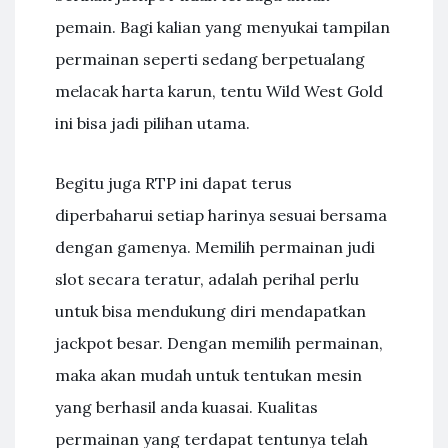
pemain. Bagi kalian yang menyukai tampilan
permainan seperti sedang berpetualang
melacak harta karun, tentu Wild West Gold
ini bisa jadi pilihan utama.
Begitu juga RTP ini dapat terus
diperbaharui setiap harinya sesuai bersama
dengan gamenya. Memilih permainan judi
slot secara teratur, adalah perihal perlu
untuk bisa mendukung diri mendapatkan
jackpot besar. Dengan memilih permainan,
maka akan mudah untuk tentukan mesin
yang berhasil anda kuasai. Kualitas
permainan yang terdapat tentunya telah