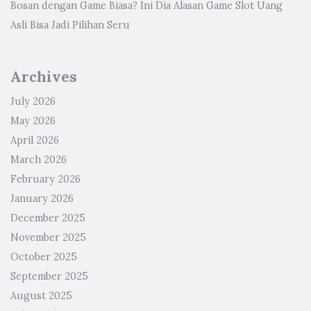
Bosan dengan Game Biasa? Ini Dia Alasan Game Slot Uang
Asli Bisa Jadi Pilihan Seru
Archives
July 2026
May 2026
April 2026
March 2026
February 2026
January 2026
December 2025
November 2025
October 2025
September 2025
August 2025