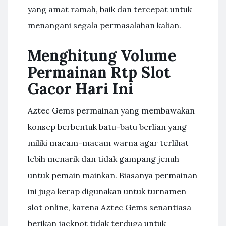
yang amat ramah, baik dan tercepat untuk
menangani segala permasalahan kalian.
Menghitung Volume
Permainan Rtp Slot
Gacor Hari Ini
Aztec Gems permainan yang membawakan
konsep berbentuk batu-batu berlian yang
miliki macam-macam warna agar terlihat
lebih menarik dan tidak gampang jenuh
untuk pemain mainkan. Biasanya permainan
ini juga kerap digunakan untuk turnamen
slot online, karena Aztec Gems senantiasa
berikan jackpot tidak terduga untuk