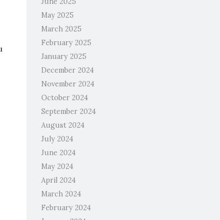
June 2025
May 2025
March 2025
February 2025
u
January 2025
December 2024
November 2024
October 2024
September 2024
August 2024
July 2024
June 2024
May 2024
April 2024
March 2024
February 2024