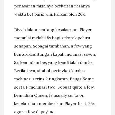
penasaran misalnya berkaitan rasanya
waktu bet baris win, kalikan oleh 20x.
Divvt dalam rentang kesuksesan, Player
memulai melalui 8x bagi sekotak peluru
senapan. Sebagai tambahan, a few yang
bentuk keuntungan kapak melunasi seven,
5x, kemudian beş yang kendi ialah dan 5x.
Berikutnya, simbol peringkat kardus
melunasi serius 2 tingkatan. Baugs Some
serta P melunasi two, 5x buat quite a few,
kemudian Queen, Is usually serta on
keseluruhan memberikan Player first, 25x
agar a few di payline.