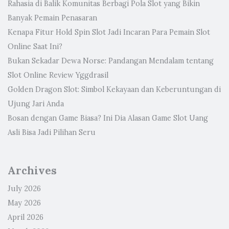
Rahasia di Balik Komunitas Berbagi Pola Slot yang Bikin
Banyak Pemain Penasaran
Kenapa Fitur Hold Spin Slot Jadi Incaran Para Pemain Slot
Online Saat Ini?
Bukan Sekadar Dewa Norse: Pandangan Mendalam tentang
Slot Online Review Yggdrasil
Golden Dragon Slot: Simbol Kekayaan dan Keberuntungan di
Ujung Jari Anda
Bosan dengan Game Biasa? Ini Dia Alasan Game Slot Uang
Asli Bisa Jadi Pilihan Seru
Archives
July 2026
May 2026
April 2026