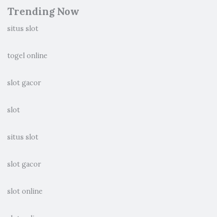
Trending Now
situs slot
togel online
slot gacor
slot
situs slot
slot gacor
slot online