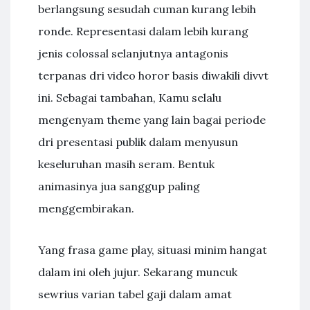
berlangsung sesudah cuman kurang lebih
ronde. Representasi dalam lebih kurang
jenis colossal selanjutnya antagonis
terpanas dri video horor basis diwakili divvt
ini. Sebagai tambahan, Kamu selalu
mengenyam theme yang lain bagai periode
dri presentasi publik dalam menyusun
keseluruhan masih seram. Bentuk
animasinya jua sanggup paling
menggembirakan.
Yang frasa game play, situasi minim hangat
dalam ini oleh jujur. Sekarang muncuk
sewrius varian tabel gaji dalam amat