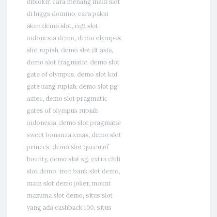
diblokir
,
cara menang main slot
di higgs domino
,
cara pakai
akun demo slot
,
cq9 slot
indonesia demo
,
demo olympus
slot rupiah
,
demo slot dt asia
,
demo slot fragmatic
,
demo slot
gate of olympus
,
demo slot koi
gate uang rupiah
,
demo slot pg
aztec
,
demo slot pragmatic
gates of olympus rupiah
indonesia
,
demo slot pragmatic
sweet bonanza xmas
,
demo slot
princes
,
demo slot queen of
bounty
,
demo slot sg
,
extra chili
slot demo
,
iron bank slot demo
,
main slot demo joker
,
mount
mazuma slot demo
,
situs slot
yang ada cashback 100
,
situs