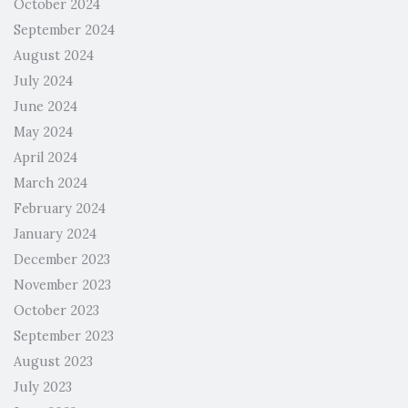
October 2024
September 2024
August 2024
July 2024
June 2024
May 2024
April 2024
March 2024
February 2024
January 2024
December 2023
November 2023
October 2023
September 2023
August 2023
July 2023