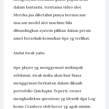
dalam fantastis, terutama video slot.
Mereka jua diketahui punya bermacam-
macam model slot machine bila
dibandingkan system pilihan dalam persis
amet berselisih kemudian tipe yg terlihat.
Andai Awak yaitu
tipe player yg menggemari melimpah
seleksian, Awak maka akan luar biasa
menggemari berkaitan dalam dikasih
portofolio Quickspin. Seperti, owner
menghadirkan questione yg identik dgn Log
home Crashers oleh horor yg agak minim.