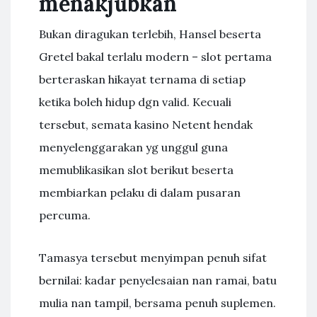
menakjubkan
Bukan diragukan terlebih, Hansel beserta
Gretel bakal terlalu modern – slot pertama
berteraskan hikayat ternama di setiap
ketika boleh hidup dgn valid. Kecuali
tersebut, semata kasino Netent hendak
menyelenggarakan yg unggul guna
memublikasikan slot berikut beserta
membiarkan pelaku di dalam pusaran
percuma.
Tamasya tersebut menyimpan penuh sifat
bernilai: kadar penyelesaian nan ramai, batu
mulia nan tampil, bersama penuh suplemen.