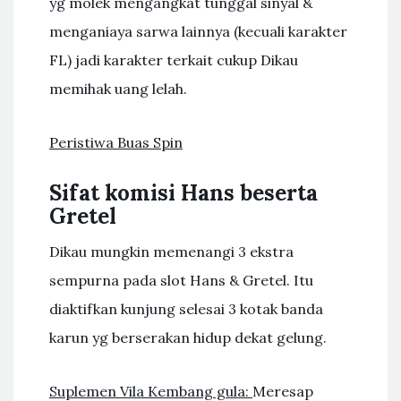
yg molek mengangkat tunggal sinyal &
menganiaya sarwa lainnya (kecuali karakter
FL) jadi karakter terkait cukup Dikau
memihak uang lelah.
Peristiwa Buas Spin
Sifat komisi Hans beserta
Gretel
Dikau mungkin memenangi 3 ekstra
sempurna pada slot Hans & Gretel. Itu
diaktifkan kunjung selesai 3 kotak banda
karun yg berserakan hidup dekat gelung.
Suplemen Vila Kembang gula:
Meresap