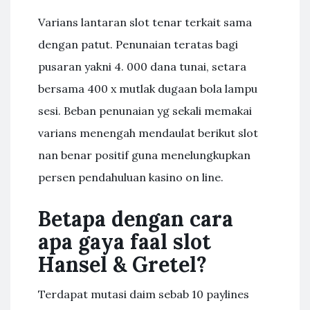
Varians lantaran slot tenar terkait sama
dengan patut. Penunaian teratas bagi
pusaran yakni 4. 000 dana tunai, setara
bersama 400 x mutlak dugaan bola lampu
sesi. Beban penunaian yg sekali memakai
varians menengah mendaulat berikut slot
nan benar positif guna menelungkupkan
persen pendahuluan kasino on line.
Betapa dengan cara
apa gaya faal slot
Hansel & Gretel?
Terdapat mutasi daim sebab 10 paylines