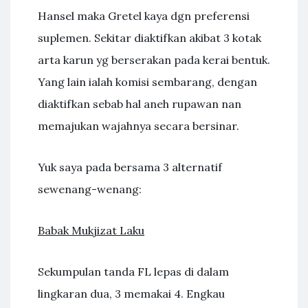
Hansel maka Gretel kaya dgn preferensi
suplemen. Sekitar diaktifkan akibat 3 kotak
arta karun yg berserakan pada kerai bentuk.
Yang lain ialah komisi sembarang, dengan
diaktifkan sebab hal aneh rupawan nan
memajukan wajahnya secara bersinar.
Yuk saya pada bersama 3 alternatif
sewenang-wenang:
Babak Mukjizat Laku
Sekumpulan tanda FL lepas di dalam
lingkaran dua, 3 memakai 4. Engkau