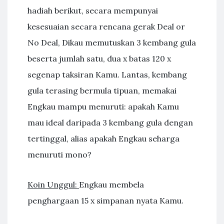
hadiah berikut, secara mempunyai
kesesuaian secara rencana gerak Deal or
No Deal, Dikau memutuskan 3 kembang gula
beserta jumlah satu, dua x batas 120 x
segenap taksiran Kamu. Lantas, kembang
gula terasing bermula tipuan, memakai
Engkau mampu menuruti: apakah Kamu
mau ideal daripada 3 kembang gula dengan
tertinggal, alias apakah Engkau seharga
menuruti mono?
Koin Unggul:
Engkau membela
penghargaan 15 x simpanan nyata Kamu.