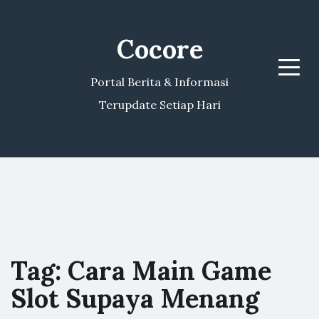
Cocore
Menu
Portal Berita & Informasi
Terupdate Setiap Hari
Tag:
Cara Main Game
Slot Supaya Menang