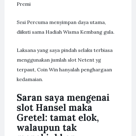
Premi
Sesi Percuma menyimpan daya utama,
diikuti sama Hadiah Wisma Kembang gula.
Laksana yang saya pindah selaku terbiasa
menggunakan jumlah slot Netent yg
terpaut, Coin Win hanyalah penghargaan
kedamaian.
Saran saya mengenai
slot Hansel maka
Gretel: tamat elok,
walaupun tak