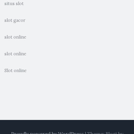
situs slot
slot gacor
slot online
slot online
Slot online
Proudly powered by WordPress
|
Theme: Blogi by