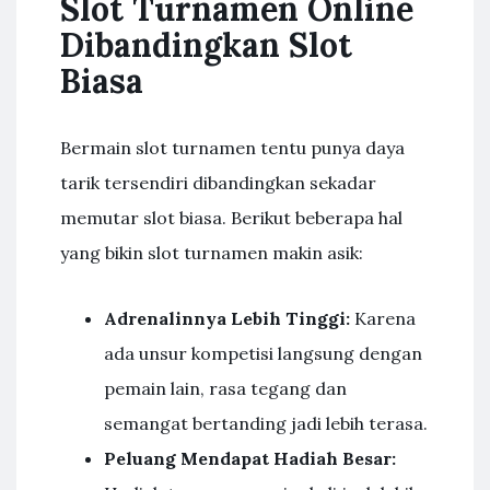
Slot Turnamen Online
Dibandingkan Slot
Biasa
Bermain slot turnamen tentu punya daya
tarik tersendiri dibandingkan sekadar
memutar slot biasa. Berikut beberapa hal
yang bikin slot turnamen makin asik:
Adrenalinnya Lebih Tinggi:
Karena
ada unsur kompetisi langsung dengan
pemain lain, rasa tegang dan
semangat bertanding jadi lebih terasa.
Peluang Mendapat Hadiah Besar: