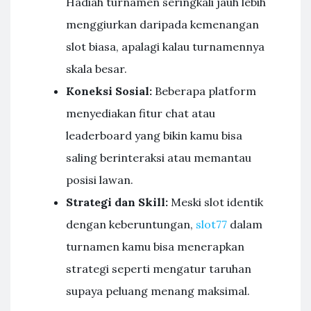
Hadiah turnamen seringkali jauh lebih
menggiurkan daripada kemenangan
slot biasa, apalagi kalau turnamennya
skala besar.
Koneksi Sosial:
Beberapa platform
menyediakan fitur chat atau
leaderboard yang bikin kamu bisa
saling berinteraksi atau memantau
posisi lawan.
Strategi dan Skill:
Meski slot identik
dengan keberuntungan,
slot77
dalam
turnamen kamu bisa menerapkan
strategi seperti mengatur taruhan
supaya peluang menang maksimal.