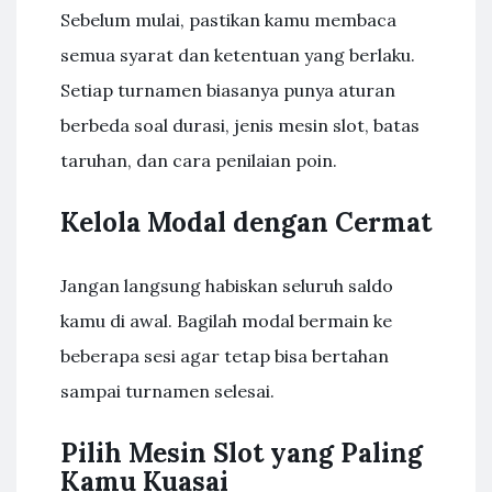
Sebelum mulai, pastikan kamu membaca
semua syarat dan ketentuan yang berlaku.
Setiap turnamen biasanya punya aturan
berbeda soal durasi, jenis mesin slot, batas
taruhan, dan cara penilaian poin.
Kelola Modal dengan Cermat
Jangan langsung habiskan seluruh saldo
kamu di awal. Bagilah modal bermain ke
beberapa sesi agar tetap bisa bertahan
sampai turnamen selesai.
Pilih Mesin Slot yang Paling
Kamu Kuasai