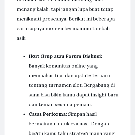
menang kalah, tapi jangan lupa buat tetap
menikmati prosesnya. Berikut ini beberapa
cara supaya momen bermainmu tambah
asik:
Ikut Grup atau Forum Diskusi:
Banyak komunitas online yang
membahas tips dan update terbaru
tentang turnamen slot. Bergabung di
sana bisa bikin kamu dapat insight baru
dan teman sesama pemain.
Catat Performa:
Simpan hasil
bermainmu untuk evaluasi. Dengan
begitu kamu tahu strategi mana yang