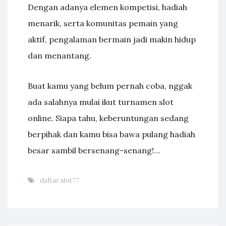
Dengan adanya elemen kompetisi, hadiah
menarik, serta komunitas pemain yang
aktif, pengalaman bermain jadi makin hidup
dan menantang.
Buat kamu yang belum pernah coba, nggak
ada salahnya mulai ikut turnamen slot
online. Siapa tahu, keberuntungan sedang
berpihak dan kamu bisa bawa pulang hadiah
besar sambil bersenang-senang!…
daftar slot77