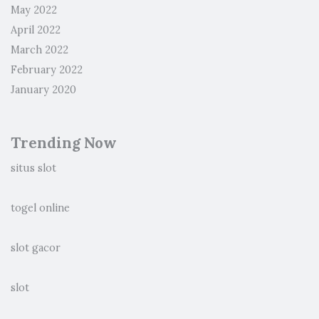
May 2022
April 2022
March 2022
February 2022
January 2020
Trending Now
situs slot
togel online
slot gacor
slot