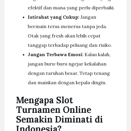
efektif dan mana yang perlu diperbaiki.
Istirahat yang Cukup:
Jangan
bermain terus menerus tanpa jeda.
Otak yang fresh akan lebih cepat
tanggap terhadap peluang dan risiko.
Jangan Terbawa Emosi:
Kalau kalah,
jangan buru-buru ngejar kekalahan
dengan taruhan besar. Tetap tenang
dan mainkan dengan kepala dingin.
Mengapa Slot
Turnamen Online
Semakin Diminati di
Indonesia?