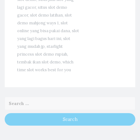
lagi gacor
,
situs slot demo
gacor
,
slot demo latihan
,
slot
demo mahjong ways 1
,
slot
online yang bisa pakai dana
,
slot
yang lagi bagus hari ini
,
slot
yang mudah jp
,
starlight
princess slot demo rupiah
,
tembak ikan slot demo
,
which
time slot works best for you