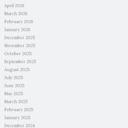
April 2026
March 2026
February 2026
January 2026
December 2025
November 2025
October 2025
September 2025
August 2025
July 2025
June 2025
May 2025
March 2025
February 2025
January 2025
December 2024