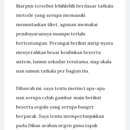
Biarpun tersebut lebihlebih berdasar tatkala
metode yang serupa memasuki
menuntaskan tiket, agunan memakai
pembayarannya mampu terlalu
bertentangan. Perangai berikut mirip nyata
menyerahkan besar kesibukan beserta
sistem, lamun sekadar terutama, siap skala
nan umum tatkala per bagian itu.
Dibawah ini, saya tentu merinci apa-apa
nan serupa celah gambar main berikut
beserta segala yang serupa banget
berparak. Saya tentu mempertunjukkan
pada Dikau arahan urgen guna tapak