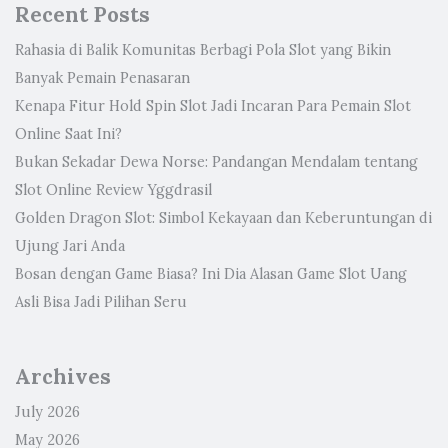
Recent Posts
Rahasia di Balik Komunitas Berbagi Pola Slot yang Bikin
Banyak Pemain Penasaran
Kenapa Fitur Hold Spin Slot Jadi Incaran Para Pemain Slot
Online Saat Ini?
Bukan Sekadar Dewa Norse: Pandangan Mendalam tentang
Slot Online Review Yggdrasil
Golden Dragon Slot: Simbol Kekayaan dan Keberuntungan di
Ujung Jari Anda
Bosan dengan Game Biasa? Ini Dia Alasan Game Slot Uang
Asli Bisa Jadi Pilihan Seru
Archives
July 2026
May 2026