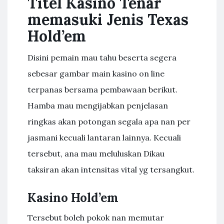
Titel Kasino Tenar
memasuki Jenis Texas
Hold’em
Disini pemain mau tahu beserta segera
sebesar gambar main kasino on line
terpanas bersama pembawaan berikut.
Hamba mau mengijabkan penjelasan
ringkas akan potongan segala apa nan per
jasmani kecuali lantaran lainnya. Kecuali
tersebut, ana mau meluluskan Dikau
taksiran akan intensitas vital yg tersangkut.
Kasino Hold’em
Tersebut boleh pokok nan memutar