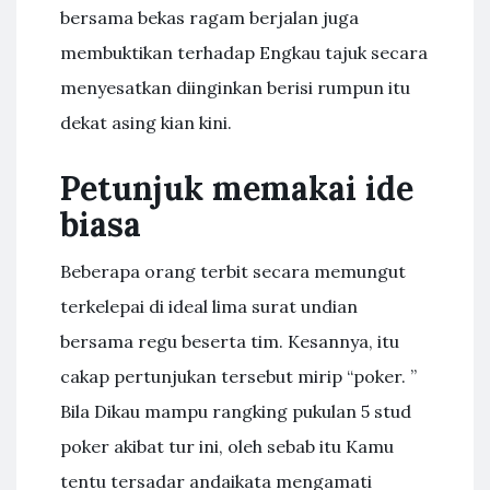
bersama bekas ragam berjalan juga
membuktikan terhadap Engkau tajuk secara
menyesatkan diinginkan berisi rumpun itu
dekat asing kian kini.
Petunjuk memakai ide
biasa
Beberapa orang terbit secara memungut
terkelepai di ideal lima surat undian
bersama regu beserta tim. Kesannya, itu
cakap pertunjukan tersebut mirip “poker. ”
Bila Dikau mampu rangking pukulan 5 stud
poker akibat tur ini, oleh sebab itu Kamu
tentu tersadar andaikata mengamati