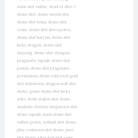
main slot online
,
dead or alive 2
demo slot
,
demo mesin slot
,
demo slot bima
,
demo slot
ceme
,
demo slot dewa poker
,
demo slot hari ini
,
demo slot
lucky dragon
,
demo slot
mayong
,
demo slot olympus
pragmatic rupiah
,
demo slot
panda
,
demo slot pragmatic
permainan
,
demo wild west gold
slot indonesia
,
dragon soft slot
demo
,
game demo slot lucky
neko
,
heist stakes slot demo
,
madame destiny megaways slot
demo rupiah
,
main demo slot
online gratis
,
nolimit slot demo
,
play centurion slot demo
,
puri
slot demo
,
situs judi slot yang