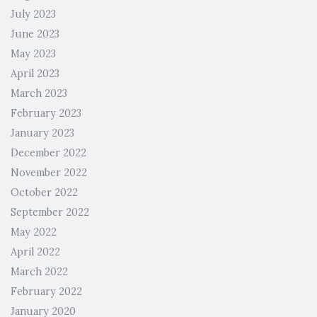
July 2023
June 2023
May 2023
April 2023
March 2023
February 2023
January 2023
December 2022
November 2022
October 2022
September 2022
May 2022
April 2022
March 2022
February 2022
January 2020