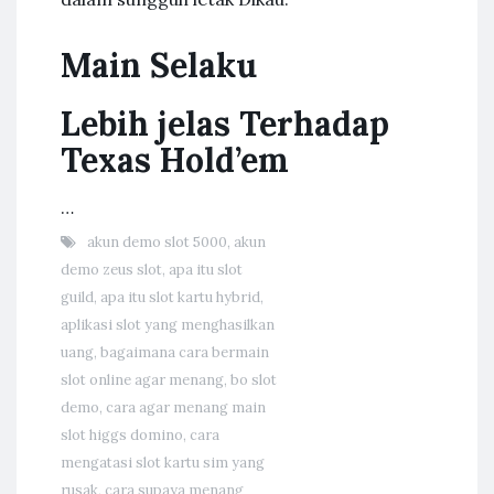
Main Selaku
Lebih jelas Terhadap
Texas Hold’em
…
akun demo slot 5000
,
akun
demo zeus slot
,
apa itu slot
guild
,
apa itu slot kartu hybrid
,
aplikasi slot yang menghasilkan
uang
,
bagaimana cara bermain
slot online agar menang
,
bo slot
demo
,
cara agar menang main
slot higgs domino
,
cara
mengatasi slot kartu sim yang
rusak
,
cara supaya menang