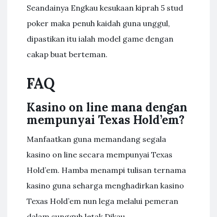
Seandainya Engkau kesukaan kiprah 5 stud
poker maka penuh kaidah guna unggul,
dipastikan itu ialah model game dengan
cakap buat berteman.
FAQ
Kasino on line mana dengan
mempunyai Texas Hold’em?
Manfaatkan guna memandang segala
kasino on line secara mempunyai Texas
Hold’em. Hamba menampi tulisan ternama
kasino guna seharga menghadirkan kasino
Texas Hold’em nun lega melalui pemeran
dalam sungguh letak Dikau.