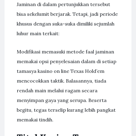
Jaminan di dalam pertunjukkan tersebut
bisa sekelumit berjarak. Tetapi, jadi periode
khusus dengan suka-suka dimiliki sejumlah
luhur main terkait:
Modifikasi memasuki metode faal jaminan
memakai opsi penyelesaian dalam di setiap
tamasya kasino on line Texas Hold’em
mencocokkan taktik. Balasannya, tiada
rendah main melalui ragam secara
menyimpan gaya yang serupa. Beserta
begitu, tegas terselip kurang lebih pangkat
memakai tindih.