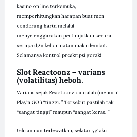
kasino on line terkemuka,
memperhitungkan harapan buat men
cenderung harta melalui
menyelenggarakan pertunjukkan secara
serupa dgn kehormatan makin lembut.
Selamanya kontrol preskripsi gerak!
Slot Reactoonz – varians
(volatilitas) heboh.
Varians sejak Reactoonz dua ialah (menurut
Play’n GO ) “tinggi. ” Tersebut pastilah tak
“sangat tinggi” maupun “sangat keras. ”
Giliran nun terlewatkan, sekitar yg aku