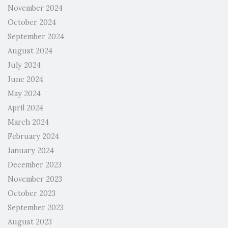
November 2024
October 2024
September 2024
August 2024
July 2024
June 2024
May 2024
April 2024
March 2024
February 2024
January 2024
December 2023
November 2023
October 2023
September 2023
August 2023