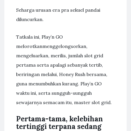
Seharga urusan era pra sekuel pandai
diluncurkan.
Tatkala ini, Play’n GO
melorotkanmenggelongsorkan,
mengeluarkan, merilis, jumlah slot grid
pertama serta apalagi sebanyak tertib,
beriringan melalui, Honey Rush bersama,
guna menumbuhkan kurang. Play’n GO
waktu ini, serta sungguh-sungguh
sewajarnya semacam itu, master slot grid.
Pertama-tama, kelebihan
tertinggi terpana sedang