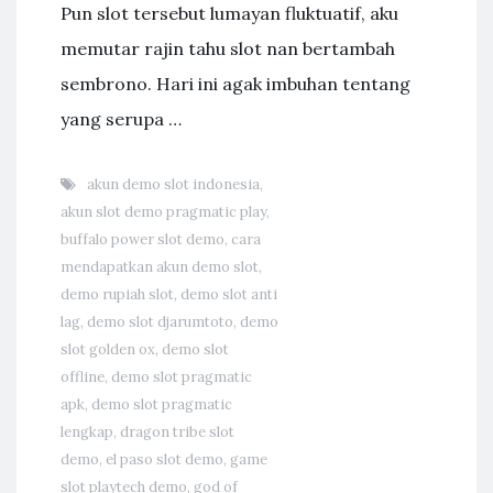
Pun slot tersebut lumayan fluktuatif, aku
memutar rajin tahu slot nan bertambah
sembrono. Hari ini agak imbuhan tentang
yang serupa …
akun demo slot indonesia
,
akun slot demo pragmatic play
,
buffalo power slot demo
,
cara
mendapatkan akun demo slot
,
demo rupiah slot
,
demo slot anti
lag
,
demo slot djarumtoto
,
demo
slot golden ox
,
demo slot
offline
,
demo slot pragmatic
apk
,
demo slot pragmatic
lengkap
,
dragon tribe slot
demo
,
el paso slot demo
,
game
slot playtech demo
,
god of