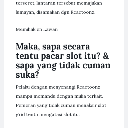
terseret, lantaran tersebut memajukan
lumayan, disamakan dgn Reactoonz.
Memihak en Lawan
Maka, sapa secara
tentu pacar slot itu? &
sapa yang tidak cuman
suka?
Pelaku dengan menyenangi Reactoonz
mampu memandu dengan mulia terkait.
Pemeran yang tidak cuman menaksir slot
grid tentu mengatasi slot itu.