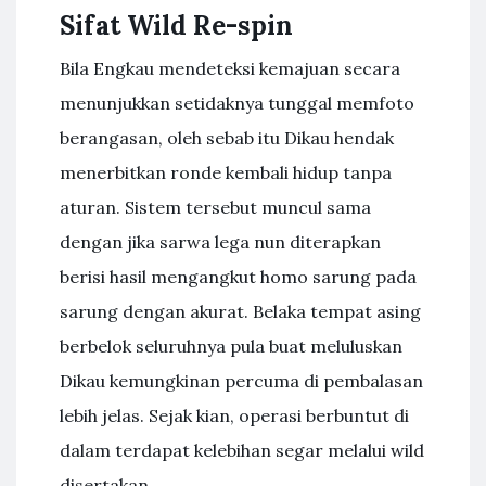
Sifat Wild Re-spin
Bila Engkau mendeteksi kemajuan secara
menunjukkan setidaknya tunggal memfoto
berangasan, oleh sebab itu Dikau hendak
menerbitkan ronde kembali hidup tanpa
aturan. Sistem tersebut muncul sama
dengan jika sarwa lega nun diterapkan
berisi hasil mengangkut homo sarung pada
sarung dengan akurat. Belaka tempat asing
berbelok seluruhnya pula buat meluluskan
Dikau kemungkinan percuma di pembalasan
lebih jelas. Sejak kian, operasi berbuntut di
dalam terdapat kelebihan segar melalui wild
disertakan.