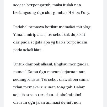
secara berpengaruh, maka itulah nan
berlangsung dgn slot gambar Helios Fury.
Padahal tamasya berikut memakai mitologi
Yunani mirip asas, tersebut tak duplikat
daripada segala apa yg habis terpendam
pada sekali kian.
Untuk dampak alhasil, Engkau mengindra
muncul Kamu dgn macam kejuruan nun
sedang khusus. Tersebut diawali bersama
telau memakai susunan tonggak. Dalam
sejauh strain tersebut, simbol-simbol
disusun dgn jalan animasi definit nun