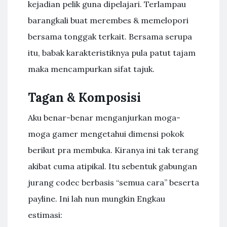
kejadian pelik guna dipelajari. Terlampau
barangkali buat merembes & memelopori
bersama tonggak terkait. Bersama serupa
itu, babak karakteristiknya pula patut tajam
maka mencampurkan sifat tajuk.
Tagan & Komposisi
Aku benar-benar menganjurkan moga-
moga gamer mengetahui dimensi pokok
berikut pra membuka. Kiranya ini tak terang
akibat cuma atipikal. Itu sebentuk gabungan
jurang codec berbasis “semua cara” beserta
payline. Ini lah nun mungkin Engkau
estimasi: