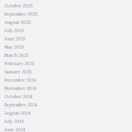
October 2025
September 2025
August 2025
July 2025
June 2025
May 2025
March 2025
February 2025
January 2025
December 2024
November 2024
October 2024
September 2024
August 2024
July 2024
June 2024