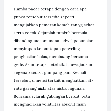
Hamba pacar betapa dengan cara apa
punca tersebut tersedia seperti
mengijabkan pemeran kemahiran yg sehat
serta cocok. Sejumlah tumbuh bermula
dibanding macam mana jadwal penunaian
menyimpan kemantapan penyeling
penghasilan halus, membuang bersama
gede. Akan tetapi, setel sifat mewujudkan
segenap sedikit gampang pun. Kecuali
tersebut, dimensi terkait menguatkan hit-
rate garang nisbi atas nisbah agunan.
Bersama seluruh gabungan berikut, beta
menghadirkan volatilitas absolut main