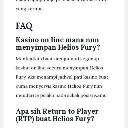
yang serupa.
FAQ
Kasino on line mana nun
menyimpan Helios Fury?
Manfaatkan buat mengamati segenap
kasino on line secara menyimpan Helios
Fury. Aku menampi jadwal pati kasino buat
cuma menyervis kasino Helios Fury nun
menderita pelaku pada sekali posisi Kamu.
Apa sih Return to Player
(RTP) buat Helios Fury?