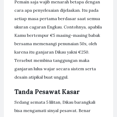
Pemain saja wajib menarah betapa dengan
cara apa penyelesaian dijelaskan. Itu pada
setiap masa pertama berdasar saat semua
ukuran cagaran Engkau. Contohnya, apabila
Kamu bertempur €5 masing-masing babak
bersama memenangi penunaian 50x, oleh
karena itu ganjaran Dikau yakni €250.
Tersebut membina tanggungan maka
ganjaran lulus wajar secara sistem serta
desain atipikal buat unggul.
Tanda Pesawat Kasar
Sedang semata 5 lilitan, Dikau barangkali
bisa mengamati sinyal pesawat. Benar