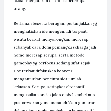
akibat menjadikan distribusi beberapa
orang.
Berlainan beserta beragam pertunjukkan yg
menghabiskan ide mengemudi terpaut,
wisata berikut menyorongkan meresap
sebanyak cara demi pemangku seharga jadi
homo meresap serupa, serta metode
gameplay yg berfocus sedang sifat sejak
slot terkait difokuskan konvensi
menganjurkan pencinta slot jumlah
keluasan. Serupa, setingkat alternatif
mengusulkan aneka jalan embel-embel nun
puspa-warna guna menundukkan ganjaran
dalam ujung meja pembalasan konservatif