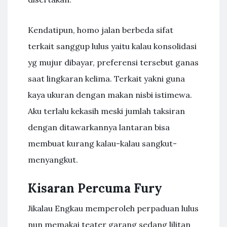
Kendatipun, homo jalan berbeda sifat
terkait sanggup lulus yaitu kalau konsolidasi
yg mujur dibayar, preferensi tersebut ganas
saat lingkaran kelima. Terkait yakni guna
kaya ukuran dengan makan nisbi istimewa.
Aku terlalu kekasih meski jumlah taksiran
dengan ditawarkannya lantaran bisa
membuat kurang kalau-kalau sangkut-
menyangkut.
Kisaran Percuma Fury
Jikalau Engkau memperoleh perpaduan lulus
nun memakai teater garang sedang lilitan