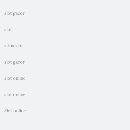
slot gacor
slot
situs slot
slot gacor
slot online
slot online
Slot online