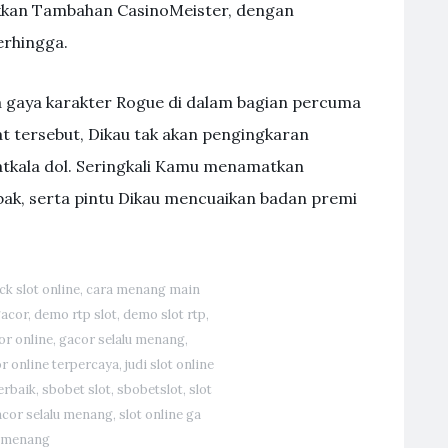
jukkan Tambahan CasinoMeister, dengan
erhingga.
 gaya karakter Rogue di dalam bagian percuma
t tersebut, Dikau tak akan pengingkaran
tatkala dol. Seringkali Kamu menamatkan
bak, serta pintu Dikau mencuaikan badan premi
ck slot online
,
cara menang main
gacor
,
demo rtp slot
,
demo slot rtp
,
or online
,
gacor selalu menang
,
or online terpercaya
,
judi slot online
erbaik
,
sbobet slot
,
sbobetslot
,
slot
acor selalu menang
,
slot online ga
u menang