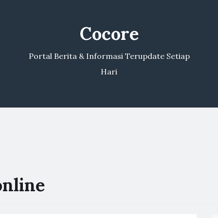
Cocore
Portal Berita & Informasi Terupdate Setiap
Hari
online