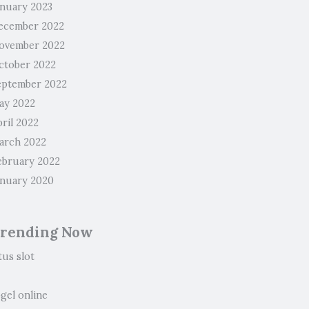
anuary 2023
ecember 2022
ovember 2022
ctober 2022
eptember 2022
ay 2022
ril 2022
arch 2022
ebruary 2022
anuary 2020
rending Now
tus slot
gel online