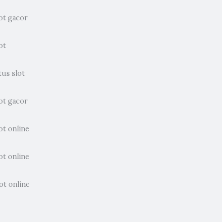
ot gacor
ot
tus slot
ot gacor
ot online
ot online
ot online