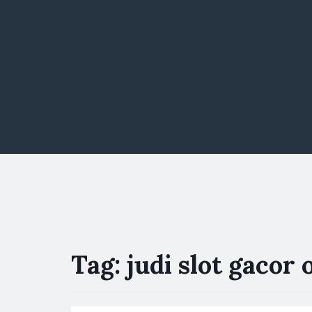
Tag:
judi slot gacor 