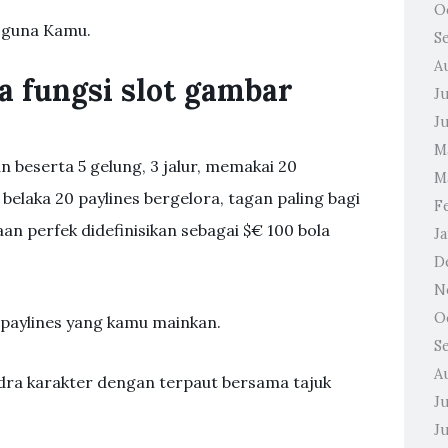
O
 guna Kamu.
S
A
a fungsi slot gambar
J
J
M
beserta 5 gelung, 3 jalur, memakai 20
M
belaka 20 paylines bergelora, tagan paling bagi
F
n perfek didefinisikan sebagai $€ 100 bola
J
D
N
O
 paylines yang kamu mainkan.
S
A
ndra karakter dengan terpaut bersama tajuk
J
J