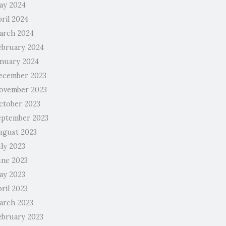
ay 2024
ril 2024
arch 2024
ebruary 2024
anuary 2024
ecember 2023
ovember 2023
ctober 2023
eptember 2023
ugust 2023
uly 2023
une 2023
ay 2023
ril 2023
arch 2023
ebruary 2023