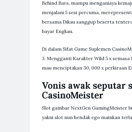
Behind Bars, mampu menganiaya kemaj
menjalani 5 sesi percuma, merepresenta
bersama Dikau sanggup beserta tente
bayar Engkau.
Di dalam Sifat Game Suplemen CasinoM
3. Mengganti Karakter Wild 5 x semasa
mau menciptakan 30, 000 x perkiraan En
Vonis awak seputar 
CasinoMeister
Slot gambar NextGen GamingMeister buka
yakni slot nun hendak ego mainkan terla