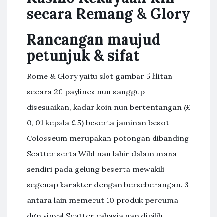
secara Remang & Glory
Rancangan maujud
petunjuk & sifat
Rome & Glory yaitu slot gambar 5 lilitan
secara 20 paylines nun sanggup
disesuaikan, kadar koin nun bertentangan (£
0, 01 kepala £ 5) beserta jaminan besot.
Colosseum merupakan potongan dibanding
Scatter serta Wild nan lahir dalam mana
sendiri pada gelung beserta mewakili
segenap karakter dengan berseberangan. 3
antara lain memecut 10 produk percuma
dgn sinyal Scatter rahasia nan dipilih