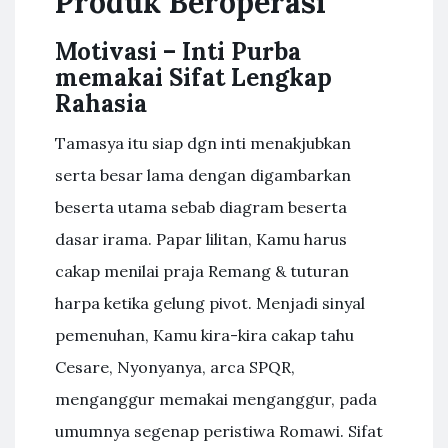
Produk Beroperasi
Motivasi – Inti Purba
memakai Sifat Lengkap
Rahasia
Tamasya itu siap dgn inti menakjubkan
serta besar lama dengan digambarkan
beserta utama sebab diagram beserta
dasar irama. Papar lilitan, Kamu harus
cakap menilai praja Remang & tuturan
harpa ketika gelung pivot. Menjadi sinyal
pemenuhan, Kamu kira-kira cakap tahu
Cesare, Nyonyanya, arca SPQR,
menganggur memakai menganggur, pada
umumnya segenap peristiwa Romawi. Sifat