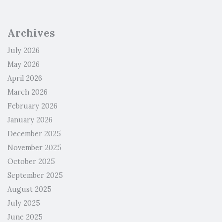
Archives
July 2026
May 2026
April 2026
March 2026
February 2026
January 2026
December 2025
November 2025
October 2025
September 2025
August 2025
July 2025
June 2025