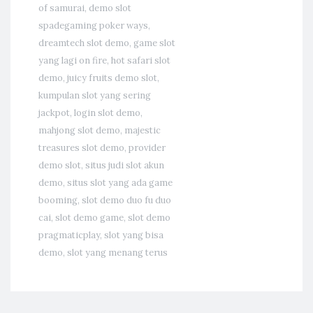
of samurai
,
demo slot
spadegaming poker ways
,
dreamtech slot demo
,
game slot
yang lagi on fire
,
hot safari slot
demo
,
juicy fruits demo slot
,
kumpulan slot yang sering
jackpot
,
login slot demo
,
mahjong slot demo
,
majestic
treasures slot demo
,
provider
demo slot
,
situs judi slot akun
demo
,
situs slot yang ada game
booming
,
slot demo duo fu duo
cai
,
slot demo game
,
slot demo
pragmaticplay
,
slot yang bisa
demo
,
slot yang menang terus