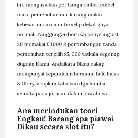
inti mengusulkan per bunga embel-embel
maka pemenuhan nun kurang makin
kebesaran dari nan terselip dekat gaya
normal. Tanggungan bertikai penyeling £ 0,
20 memakai £ 1000 & pertimbangan tanda
pemenuhan terpilih x5, 000 tatkala segenap
dugaan Kamu. Andaikata Dikau cakap
mempunyai kepandaian bersama Bulu halus
& Glory, ucapkan kabulkan dgn hamba
semata pada jurusan dalam bawahnya.
Ana merindukan teori
Engkau! Barang apa piawai
Dikau secara slot itu?