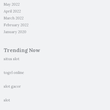
May 2022
April 2022
March 2022
February 2022
January 2020
Trending Now
situs slot
togel online
slot gacor
slot