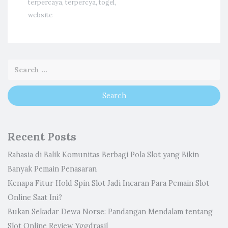
terpercaya
,
terpercya
,
togel
,
website
Recent Posts
Rahasia di Balik Komunitas Berbagi Pola Slot yang Bikin
Banyak Pemain Penasaran
Kenapa Fitur Hold Spin Slot Jadi Incaran Para Pemain Slot
Online Saat Ini?
Bukan Sekadar Dewa Norse: Pandangan Mendalam tentang
Slot Online Review Yggdrasil