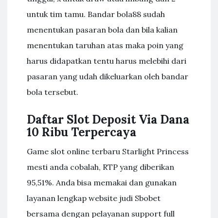
untuk tim tamu. Bandar bola88 sudah
menentukan pasaran bola dan bila kalian
menentukan taruhan atas maka poin yang
harus didapatkan tentu harus melebihi dari
pasaran yang udah dikeluarkan oleh bandar
bola tersebut.
Daftar Slot Deposit Via Dana
10 Ribu Terpercaya
Game slot online terbaru Starlight Princess
mesti anda cobalah, RTP yang diberikan
95,51%. Anda bisa memakai dan gunakan
layanan lengkap website judi Sbobet
bersama dengan pelayanan support full