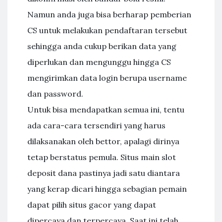
Namun anda juga bisa berharap pemberian
CS untuk melakukan pendaftaran tersebut
sehingga anda cukup berikan data yang
diperlukan dan mengunggu hingga CS
mengirimkan data login berupa username
dan password.
Untuk bisa mendapatkan semua ini, tentu
ada cara-cara tersendiri yang harus
dilaksanakan oleh bettor, apalagi dirinya
tetap berstatus pemula. Situs main slot
deposit dana pastinya jadi satu diantara
yang kerap dicari hingga sebagian pemain
dapat pilih situs gacor yang dapat
dipercaya dan terpercaya. Saat ini telah