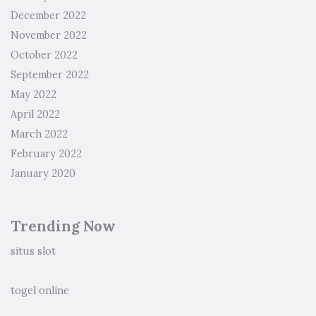
December 2022
November 2022
October 2022
September 2022
May 2022
April 2022
March 2022
February 2022
January 2020
Trending Now
situs slot
togel online