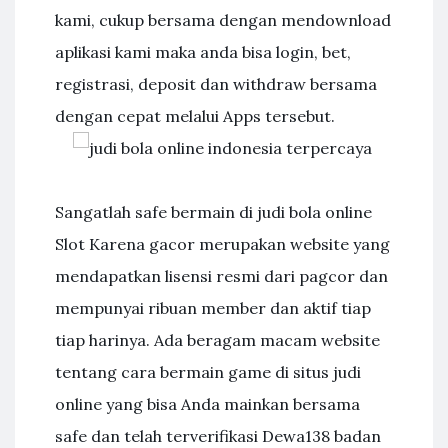
kami, cukup bersama dengan mendownload
aplikasi kami maka anda bisa login, bet,
registrasi, deposit dan withdraw bersama
dengan cepat melalui Apps tersebut.
Sangatlah safe bermain di judi bola online
Slot Karena gacor merupakan website yang
mendapatkan lisensi resmi dari pagcor dan
mempunyai ribuan member dan aktif tiap
tiap harinya. Ada beragam macam website
tentang cara bermain game di situs judi
online yang bisa Anda mainkan bersama
safe dan telah terverifikasi Dewa138 badan