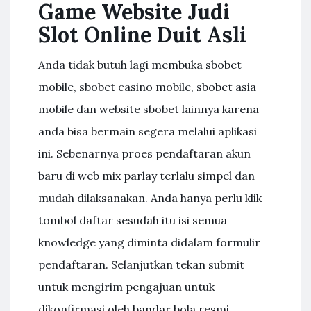
Game Website Judi
Slot Online Duit Asli
Anda tidak butuh lagi membuka sbobet
mobile, sbobet casino mobile, sbobet asia
mobile dan website sbobet lainnya karena
anda bisa bermain segera melalui aplikasi
ini. Sebenarnya proes pendaftaran akun
baru di web mix parlay terlalu simpel dan
mudah dilaksanakan. Anda hanya perlu klik
tombol daftar sesudah itu isi semua
knowledge yang diminta didalam formulir
pendaftaran. Selanjutkan tekan submit
untuk mengirim pengajuan untuk
dikonfirmasi oleh bandar bola resmi.