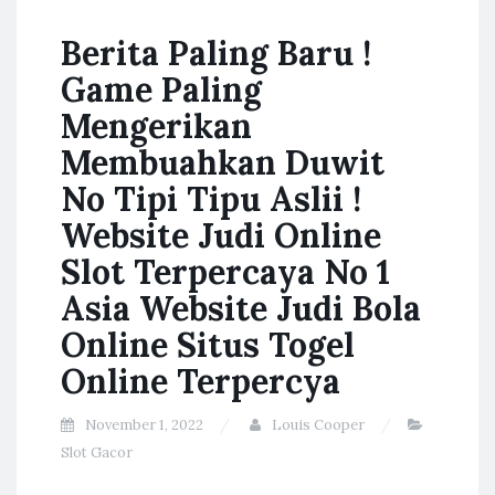
Berita Paling Baru !
Game Paling
Mengerikan
Membuahkan Duwit
No Tipi Tipu Aslii !
Website Judi Online
Slot Terpercaya No 1
Asia Website Judi Bola
Online Situs Togel
Online Terpercya
November 1, 2022
Louis Cooper
Slot Gacor