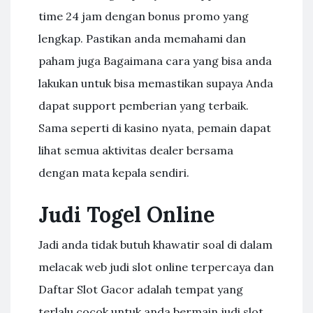
time 24 jam dengan bonus promo yang
lengkap. Pastikan anda memahami dan
paham juga Bagaimana cara yang bisa anda
lakukan untuk bisa memastikan supaya Anda
dapat support pemberian yang terbaik.
Sama seperti di kasino nyata, pemain dapat
lihat semua aktivitas dealer bersama
dengan mata kepala sendiri.
Judi Togel Online
Jadi anda tidak butuh khawatir soal di dalam
melacak web judi slot online terpercaya dan
Daftar Slot Gacor adalah tempat yang
terlalu cocok untuk anda bermain judi slot