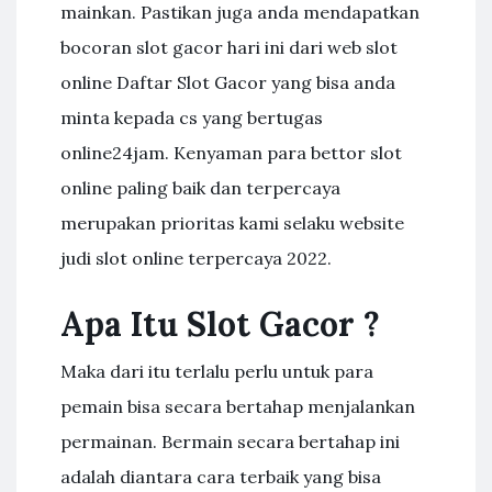
mainkan. Pastikan juga anda mendapatkan
bocoran slot gacor hari ini dari web slot
online Daftar Slot Gacor yang bisa anda
minta kepada cs yang bertugas
online24jam. Kenyaman para bettor slot
online paling baik dan terpercaya
merupakan prioritas kami selaku website
judi slot online terpercaya 2022.
Apa Itu Slot Gacor ?
Maka dari itu terlalu perlu untuk para
pemain bisa secara bertahap menjalankan
permainan. Bermain secara bertahap ini
adalah diantara cara terbaik yang bisa