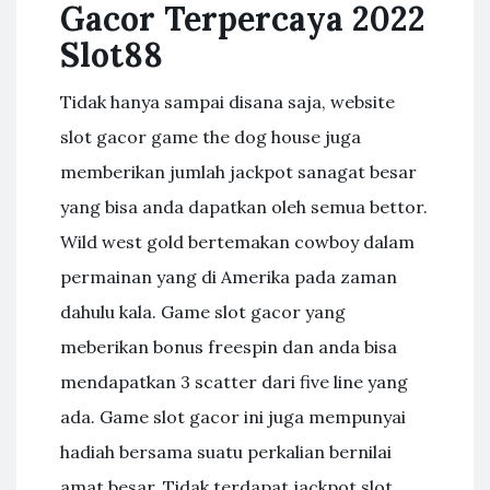
Gacor Terpercaya 2022
Slot88
Tidak hanya sampai disana saja, website
slot gacor game the dog house juga
memberikan jumlah jackpot sanagat besar
yang bisa anda dapatkan oleh semua bettor.
Wild west gold bertemakan cowboy dalam
permainan yang di Amerika pada zaman
dahulu kala. Game slot gacor yang
meberikan bonus freespin dan anda bisa
mendapatkan 3 scatter dari five line yang
ada. Game slot gacor ini juga mempunyai
hadiah bersama suatu perkalian bernilai
amat besar. Tidak terdapat jackpot slot