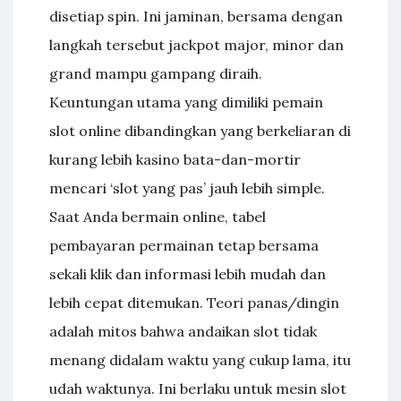
disetiap spin. Ini jaminan, bersama dengan
langkah tersebut jackpot major, minor dan
grand mampu gampang diraih.
Keuntungan utama yang dimiliki pemain
slot online dibandingkan yang berkeliaran di
kurang lebih kasino bata-dan-mortir
mencari ‘slot yang pas’ jauh lebih simple.
Saat Anda bermain online, tabel
pembayaran permainan tetap bersama
sekali klik dan informasi lebih mudah dan
lebih cepat ditemukan. Teori panas/dingin
adalah mitos bahwa andaikan slot tidak
menang didalam waktu yang cukup lama, itu
udah waktunya. Ini berlaku untuk mesin slot