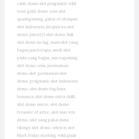
cash
,
demo slot pragmatic wild
west gold
,
demo zeus slot
spadegaming
,
gates of olympus
slot indonesia
,
jin qian wa slot
demo
,
joker123 slot demo
,
link
slot demo no lag
,
main slot yang
bagus jam berapa
,
merk slot
pintu yang bagus
,
microgaming
slot demo zeus
,
permainan
demo slot
,
permainan slot
demo
,
pragmatic slot indonesia
demo
,
slot demo big bass
bonanza
,
slot demo extra chilli
,
slot demo micro
,
slot demo
treasure of aztec
,
slot max win
demo
,
slot yang pakai dana
,
vikings slot demo
,
when is slot
black friday starting
,
wild giant