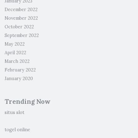
January 2023
December 2022
November 2022
October 2022
September 2022
May 2022
April 2022
March 2022
February 2022
January 2020
Trending Now
situs slot
togel online