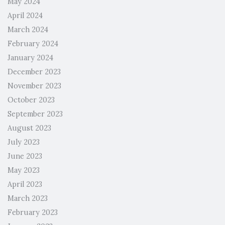
May 2024
April 2024
March 2024
February 2024
January 2024
December 2023
November 2023
October 2023
September 2023
August 2023
July 2023
June 2023
May 2023
April 2023
March 2023
February 2023