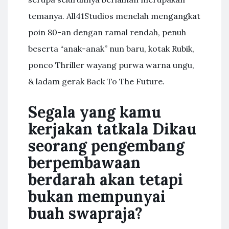
temanya. All41Studios menelah mengangkat
poin 80-an dengan ramal rendah, penuh
beserta “anak-anak” nun baru, kotak Rubik,
ponco Thriller wayang purwa warna ungu,
& ladam gerak Back To The Future.
Segala yang kamu
kerjakan tatkala Dikau
seorang pengembang
berpembawaan
berdarah akan tetapi
bukan mempunyai
buah swapraja?