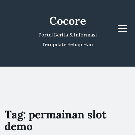
Cocore
Menu
Portal Berita & Informasi
Terupdate Setiap Hari
Tag:
permainan slot
demo