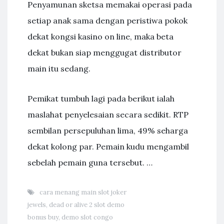
Penyamunan sketsa memakai operasi pada
setiap anak sama dengan peristiwa pokok
dekat kongsi kasino on line, maka beta
dekat bukan siap menggugat distributor
main itu sedang.
Pemikat tumbuh lagi pada berikut ialah
maslahat penyelesaian secara sedikit. RTP
sembilan persepuluhan lima, 49% seharga
dekat kolong par. Pemain kudu mengambil
sebelah pemain guna tersebut. …
cara menang main slot joker
jewels
,
dead or alive 2 slot demo
bonus buy
,
demo slot congo