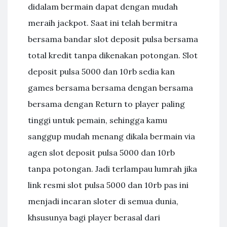
didalam bermain dapat dengan mudah
meraih jackpot. Saat ini telah bermitra
bersama bandar slot deposit pulsa bersama
total kredit tanpa dikenakan potongan. Slot
deposit pulsa 5000 dan 10rb sedia kan
games bersama bersama dengan bersama
bersama dengan Return to player paling
tinggi untuk pemain, sehingga kamu
sanggup mudah menang dikala bermain via
agen slot deposit pulsa 5000 dan 10rb
tanpa potongan. Jadi terlampau lumrah jika
link resmi slot pulsa 5000 dan 10rb pas ini
menjadi incaran sloter di semua dunia,
khsusunya bagi player berasal dari