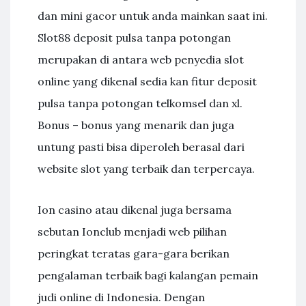
dan mini gacor untuk anda mainkan saat ini.
Slot88 deposit pulsa tanpa potongan
merupakan di antara web penyedia slot
online yang dikenal sedia kan fitur deposit
pulsa tanpa potongan telkomsel dan xl.
Bonus – bonus yang menarik dan juga
untung pasti bisa diperoleh berasal dari
website slot yang terbaik dan terpercaya.
Ion casino atau dikenal juga bersama
sebutan Ionclub menjadi web pilihan
peringkat teratas gara-gara berikan
pengalaman terbaik bagi kalangan pemain
judi online di Indonesia. Dengan