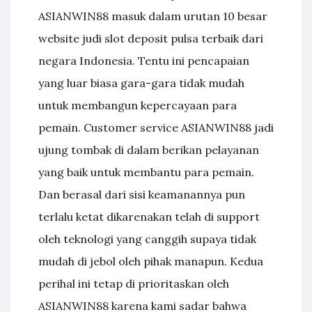
ASIANWIN88 masuk dalam urutan 10 besar
website judi slot deposit pulsa terbaik dari
negara Indonesia. Tentu ini pencapaian
yang luar biasa gara-gara tidak mudah
untuk membangun kepercayaan para
pemain. Customer service ASIANWIN88 jadi
ujung tombak di dalam berikan pelayanan
yang baik untuk membantu para pemain.
Dan berasal dari sisi keamanannya pun
terlalu ketat dikarenakan telah di support
oleh teknologi yang canggih supaya tidak
mudah di jebol oleh pihak manapun. Kedua
perihal ini tetap di prioritaskan oleh
ASIANWIN88 karena kami sadar bahwa