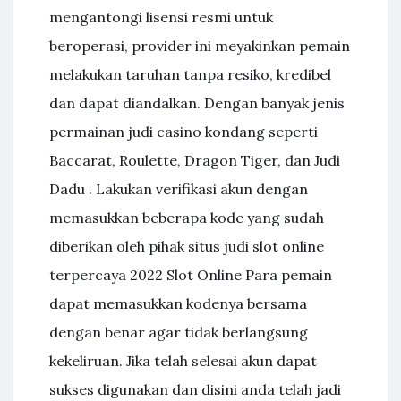
mengantongi lisensi resmi untuk
beroperasi, provider ini meyakinkan pemain
melakukan taruhan tanpa resiko, kredibel
dan dapat diandalkan. Dengan banyak jenis
permainan judi casino kondang seperti
Baccarat, Roulette, Dragon Tiger, dan Judi
Dadu . Lakukan verifikasi akun dengan
memasukkan beberapa kode yang sudah
diberikan oleh pihak situs judi slot online
terpercaya 2022 Slot Online Para pemain
dapat memasukkan kodenya bersama
dengan benar agar tidak berlangsung
kekeliruan. Jika telah selesai akun dapat
sukses digunakan dan disini anda telah jadi