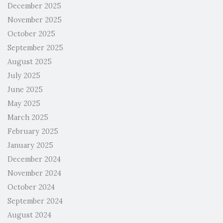
December 2025
November 2025
October 2025
September 2025
August 2025
July 2025
June 2025
May 2025
March 2025
February 2025
January 2025
December 2024
November 2024
October 2024
September 2024
August 2024