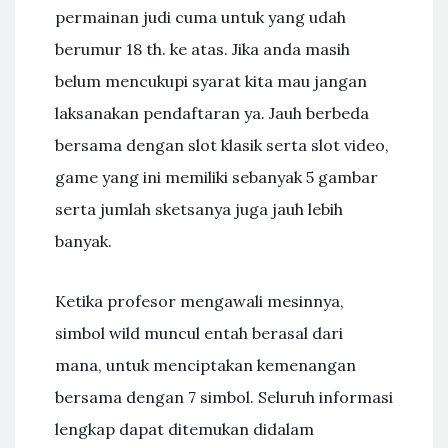
permainan judi cuma untuk yang udah
berumur 18 th. ke atas. Jika anda masih
belum mencukupi syarat kita mau jangan
laksanakan pendaftaran ya. Jauh berbeda
bersama dengan slot klasik serta slot video,
game yang ini memiliki sebanyak 5 gambar
serta jumlah sketsanya juga jauh lebih
banyak.
Ketika profesor mengawali mesinnya,
simbol wild muncul entah berasal dari
mana, untuk menciptakan kemenangan
bersama dengan 7 simbol. Seluruh informasi
lengkap dapat ditemukan didalam