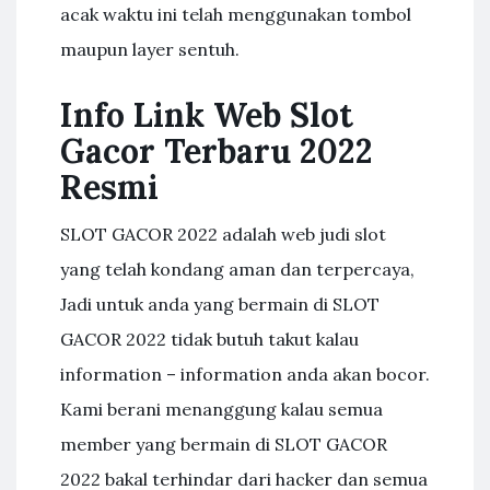
acak waktu ini telah menggunakan tombol
maupun layer sentuh.
Info Link Web Slot
Gacor Terbaru 2022
Resmi
SLOT GACOR 2022 adalah web judi slot
yang telah kondang aman dan terpercaya,
Jadi untuk anda yang bermain di SLOT
GACOR 2022 tidak butuh takut kalau
information – information anda akan bocor.
Kami berani menanggung kalau semua
member yang bermain di SLOT GACOR
2022 bakal terhindar dari hacker dan semua