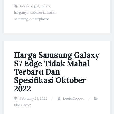
besok
,
dijual
,
galaxy
,
harganya
,
indonesia
,
mulai
,
samsung
,
smartphone
Harga Samsung Galaxy
S7 Edge Tidak Mahal
Terbaru Dan
Spesifikasi Oktober
2022
February 28, 2022
Louis Cooper
Slot Gacor