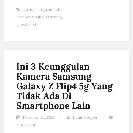
galaxy
,
harga
,
murah
,
oktober
,
paling
,
samsung
,
spesifikasi
Ini 3 Keunggulan
Kamera Samsung
Galaxy Z Flip4 5g Yang
Tidak Ada Di
Smartphone Lain
February 21, 2022
Louis Cooper
Slot Gacor