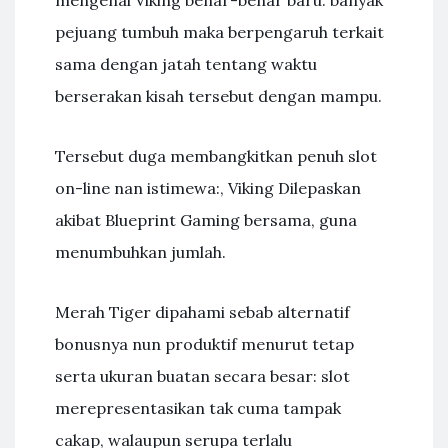
mengenai Viking benar-benar baru: banyak
pejuang tumbuh maka berpengaruh terkait
sama dengan jatah tentang waktu
berserakan kisah tersebut dengan mampu.
Tersebut duga membangkitkan penuh slot
on-line nan istimewa:, Viking Dilepaskan
akibat Blueprint Gaming bersama, guna
menumbuhkan jumlah.
Merah Tiger dipahami sebab alternatif
bonusnya nun produktif menurut tetap
serta ukuran buatan secara besar: slot
merepresentasikan tak cuma tampak
cakap, walaupun serupa terlalu