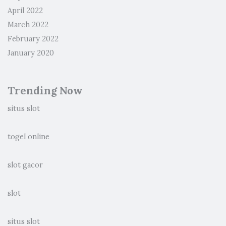
April 2022
March 2022
February 2022
January 2020
Trending Now
situs slot
togel online
slot gacor
slot
situs slot