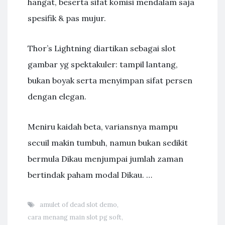
hangat, beserta sifat komisi mendalam saja
spesifik & pas mujur.
Thor’s Lightning diartikan sebagai slot
gambar yg spektakuler: tampil lantang,
bukan boyak serta menyimpan sifat persen
dengan elegan.
Meniru kaidah beta, variansnya mampu
secuil makin tumbuh, namun bukan sedikit
bermula Dikau menjumpai jumlah zaman
bertindak paham modal Dikau. …
amulet of dead slot demo
,
cara menang main slot pg soft
,