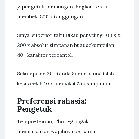
/ pengetuk sambungan, Engkau tentu
membela 500 x tanggungan.
Sinyal superior tahu Dikau penyeling 100 x &
200 x absolut simpanan buat sekumpulan
40+ karakter tercantol.
Sekumpulan 30+ tanda Sundal sama ialah
kelas celah 10 x memakai 25 x simpanan.
Preferensi rahasia:
Pengetuk
Tempo-tempo, Thor yg bagak
mencurahkan wajahnya bersama