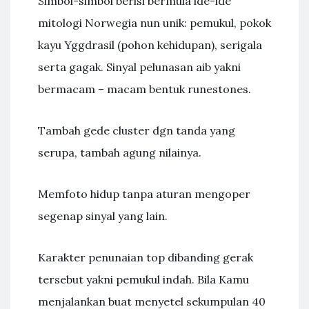
Simbol-simbol berisi bermula ide-ide
mitologi Norwegia nun unik: pemukul, pokok
kayu Yggdrasil (pohon kehidupan), serigala
serta gagak. Sinyal pelunasan aib yakni
bermacam – macam bentuk runestones.
Tambah gede cluster dgn tanda yang
serupa, tambah agung nilainya.
Memfoto hidup tanpa aturan mengoper
segenap sinyal yang lain.
Karakter penunaian top dibanding gerak
tersebut yakni pemukul indah. Bila Kamu
menjalankan buat menyetel sekumpulan 40