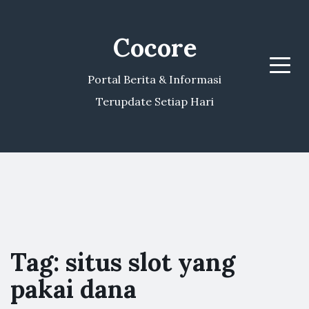
Cocore
Menu
Portal Berita & Informasi
Terupdate Setiap Hari
Tag:
situs slot yang
pakai dana