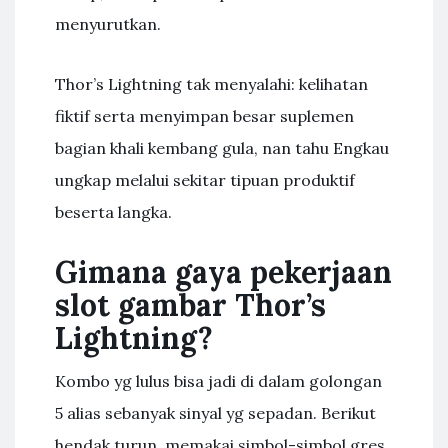
menyurutkan.
Thor’s Lightning tak menyalahi: kelihatan
fiktif serta menyimpan besar suplemen
bagian khali kembang gula, nan tahu Engkau
ungkap melalui sekitar tipuan produktif
beserta langka.
Gimana gaya pekerjaan
slot gambar Thor’s
Lightning?
Kombo yg lulus bisa jadi di dalam golongan
5 alias sebanyak sinyal yg sepadan. Berikut
hendak turun, memakai simbol-simbol gres