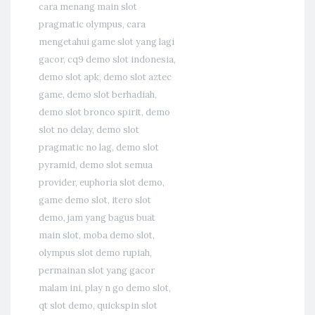
cara menang main slot
pragmatic olympus
,
cara
mengetahui game slot yang lagi
gacor
,
cq9 demo slot indonesia
,
demo slot apk
,
demo slot aztec
game
,
demo slot berhadiah
,
demo slot bronco spirit
,
demo
slot no delay
,
demo slot
pragmatic no lag
,
demo slot
pyramid
,
demo slot semua
provider
,
euphoria slot demo
,
game demo slot
,
itero slot
demo
,
jam yang bagus buat
main slot
,
moba demo slot
,
olympus slot demo rupiah
,
permainan slot yang gacor
malam ini
,
play n go demo slot
,
qt slot demo
,
quickspin slot