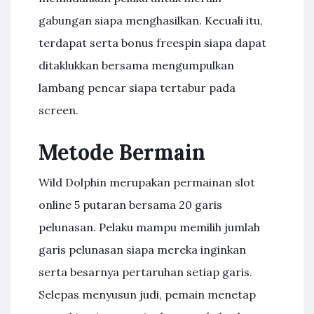
gabungan siapa menghasilkan. Kecuali itu,
terdapat serta bonus freespin siapa dapat
ditaklukkan bersama mengumpulkan
lambang pencar siapa tertabur pada
screen.
Metode Bermain
Wild Dolphin merupakan permainan slot
online 5 putaran bersama 20 garis
pelunasan. Pelaku mampu memilih jumlah
garis pelunasan siapa mereka inginkan
serta besarnya pertaruhan setiap garis.
Selepas menyusun judi, pemain menetap