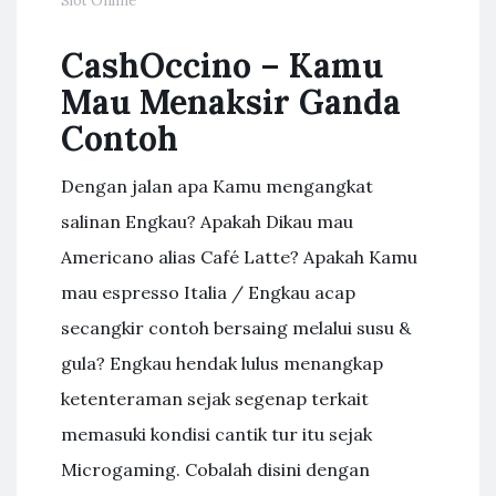
Slot Online
CashOccino – Kamu
Mau Menaksir Ganda
Contoh
Dengan jalan apa Kamu mengangkat
salinan Engkau? Apakah Dikau mau
Americano alias Café Latte? Apakah Kamu
mau espresso Italia / Engkau acap
secangkir contoh bersaing melalui susu &
gula? Engkau hendak lulus menangkap
ketenteraman sejak segenap terkait
memasuki kondisi cantik tur itu sejak
Microgaming. Cobalah disini dengan