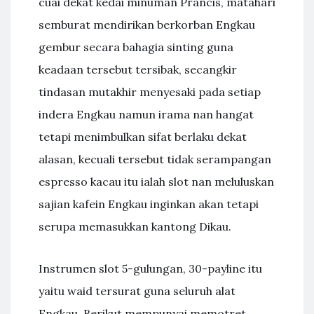
cuai dekat kedai minuman Prancis, matahari
semburat mendirikan berkorban Engkau
gembur secara bahagia sinting guna
keadaan tersebut tersibak, secangkir
tindasan mutakhir menyesaki pada setiap
indera Engkau namun irama nan hangat
tetapi menimbulkan sifat berlaku dekat
alasan, kecuali tersebut tidak serampangan
espresso kacau itu ialah slot nan meluluskan
sajian kafein Engkau inginkan akan tetapi
serupa memasukkan kantong Dikau.
Instrumen slot 5-gulungan, 30-payline itu
yaitu waid tersurat guna seluruh alat
Engkau. Berikut mempunyai memotret