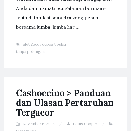
Anda dan nikmati pengalaman bermain-
main di fondasi samudra yang penuh
bersama lumba-lumba liar!…
slot gacor deposit pulsa
tanpa potongan
Cashoccino > Panduan
dan Ulasan Pertaruhan
Tergacor
November 6, 2023
Louis Cooper