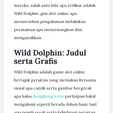
mereka. salah satu title apa terlihat adalah
Wild Dolphin, gim slot online apa
menawarkan pengalaman melakukan
permainan apa menyenangkan dan
mengasyikkan.
Wild Dolphin: Judul
serta Grafis
Wild Dolphin adalah game slot online
bertajuk perairan yang memukau.Bersama
visual apa cantik serta gambar bergerak
apa halus,
hongkong lotto
partisipan bakal
mengalami seperti berada dalam basic laut
apa penuh sesak serta kehidupan perairan.