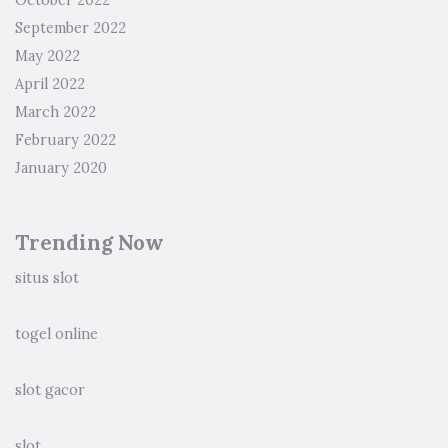
October 2022
September 2022
May 2022
April 2022
March 2022
February 2022
January 2020
Trending Now
situs slot
togel online
slot gacor
slot