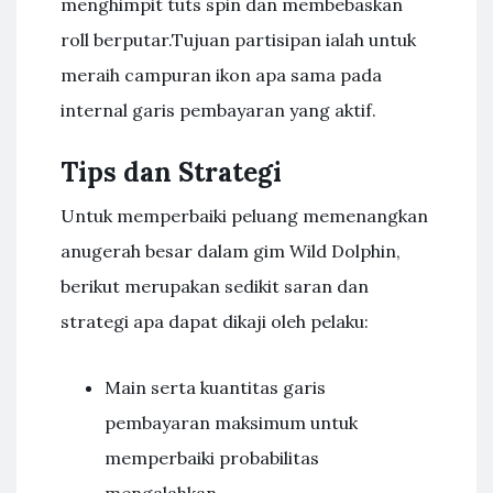
menghimpit tuts spin dan membebaskan
roll berputar.Tujuan partisipan ialah untuk
meraih campuran ikon apa sama pada
internal garis pembayaran yang aktif.
Tips dan Strategi
Untuk memperbaiki peluang memenangkan
anugerah besar dalam gim Wild Dolphin,
berikut merupakan sedikit saran dan
strategi apa dapat dikaji oleh pelaku:
Main serta kuantitas garis
pembayaran maksimum untuk
memperbaiki probabilitas