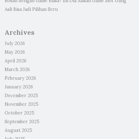
Bosan dengan Game Biasa? Ini Dia Alasan Game Slot Uang
Asli Bisa Jadi Pilihan Seru
Archives
July 2026
May 2026
April 2026
March 2026
February 2026
January 2026
December 2025
November 2025
October 2025
September 2025
August 2025