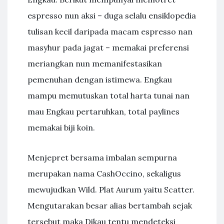
espresso nun aksi – duga selalu ensiklopedia
tulisan kecil daripada macam espresso nan
masyhur pada jagat – memakai preferensi
meriangkan nun memanifestasikan
pemenuhan dengan istimewa. Engkau
mampu memutuskan total harta tunai nan
mau Engkau pertaruhkan, total paylines
memakai biji koin.
Menjepret bersama imbalan sempurna
merupakan nama CashOccino, sekaligus
mewujudkan Wild. Plat Aurum yaitu Scatter.
Mengutarakan besar alias bertambah sejak
tersebut maka Dikau tentu mendeteksi