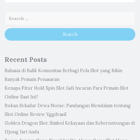
Recent Posts
Rahasia di Balik Komunitas Berbagi Pola Slot yang Bikin
Banyak Pemain Penasaran
Kenapa Fitur Hold Spin Slot Jadi Incaran Para Pemain Slot
Online Saat Ini?
Bukan Sekadar Dewa Norse: Pandangan Mendalam tentang
Slot Online Review Yggdrasil
Golden Dragon Slot: Simbol Kekayaan dan Keberuntungan di
Ujung Jari Anda