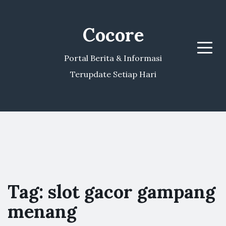
Cocore
Menu
Portal Berita & Informasi
Terupdate Setiap Hari
Tag:
slot gacor gampang
menang