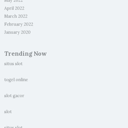
May 2022
April 2022
March 2022
February 2022
January 2020
Trending Now
situs slot
togel online
slot gacor
slot
situs slot