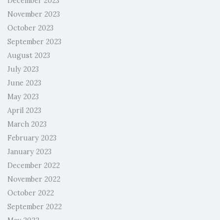
December 2023
November 2023
October 2023
September 2023
August 2023
July 2023
June 2023
May 2023
April 2023
March 2023
February 2023
January 2023
December 2022
November 2022
October 2022
September 2022