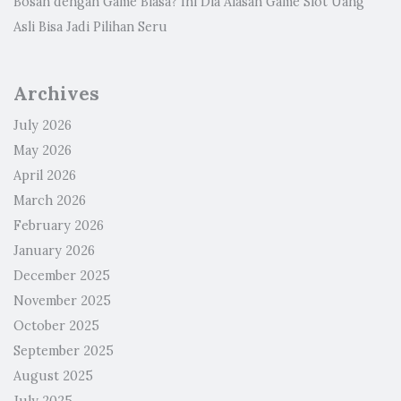
Bosan dengan Game Biasa? Ini Dia Alasan Game Slot Uang
Asli Bisa Jadi Pilihan Seru
Archives
July 2026
May 2026
April 2026
March 2026
February 2026
January 2026
December 2025
November 2025
October 2025
September 2025
August 2025