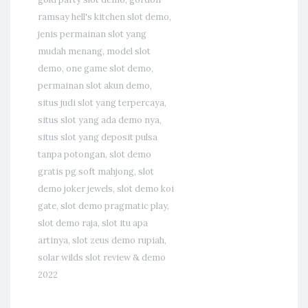
ramsay hell's kitchen slot demo
,
jenis permainan slot yang
mudah menang
,
model slot
demo
,
one game slot demo
,
permainan slot akun demo
,
situs judi slot yang terpercaya
,
situs slot yang ada demo nya
,
situs slot yang deposit pulsa
tanpa potongan
,
slot demo
gratis pg soft mahjong
,
slot
demo joker jewels
,
slot demo koi
gate
,
slot demo pragmatic play
,
slot demo raja
,
slot itu apa
artinya
,
slot zeus demo rupiah
,
solar wilds slot review & demo
2022