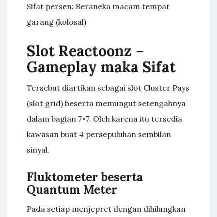
Sifat persen: Beraneka macam tempat
garang (kolosal)
Slot Reactoonz –
Gameplay maka Sifat
Tersebut diartikan sebagai slot Cluster Pays
(slot grid) beserta memungut setengahnya
dalam bagian 7×7. Oleh karena itu tersedia
kawasan buat 4 persepuluhan sembilan
sinyal.
Fluktometer beserta
Quantum Meter
Pada setiap menjepret dengan dihilangkan