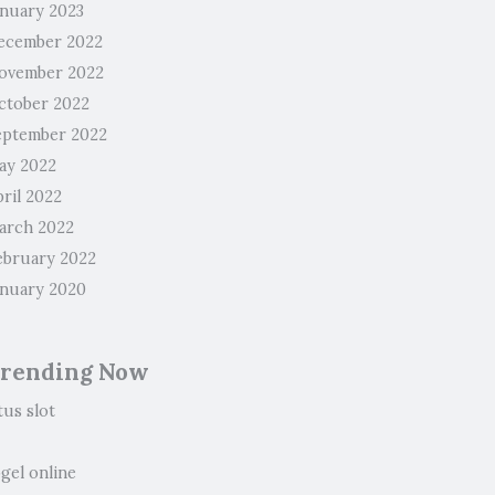
anuary 2023
ecember 2022
ovember 2022
ctober 2022
eptember 2022
ay 2022
ril 2022
arch 2022
ebruary 2022
anuary 2020
rending Now
tus slot
gel online