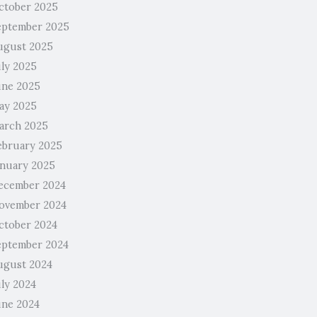
ctober 2025
eptember 2025
ugust 2025
uly 2025
une 2025
ay 2025
arch 2025
ebruary 2025
anuary 2025
ecember 2024
ovember 2024
ctober 2024
eptember 2024
ugust 2024
uly 2024
une 2024