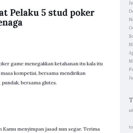
J
t Pelaku 5 stud poker
D
enaga
N
O
S
M
Ap
M
oker game menegakkan ketahanan itu kala itu
F
a masa kompetisi, bersama mendirikan
J
 pundak, bersama glutes.
T
si
to
an Kamu menyimpan jasad nun segar. Terima