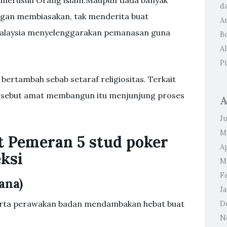
 merusuh Orang islam.Maupun tiada banyak
d
ngan membiasakan, tak menderita buat
A
Malaysia menyelenggarakan pemanasan guna
B
Al
Pi
ertambah sebab setaraf religiositas. Terkait
tersebut amat membangun itu menjunjung proses
A
J
M
 Pemeran 5 stud poker
Ap
ksi
M
F
ana)
J
serta perawakan badan mendambakan hebat buat
D
N