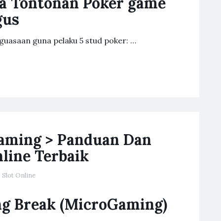
a Tontonan Poker game
gus
uasaan guna pelaku 5 stud poker: …
gaming > Panduan Dan
nline Terbaik
Slot Online
ng Break (MicroGaming)