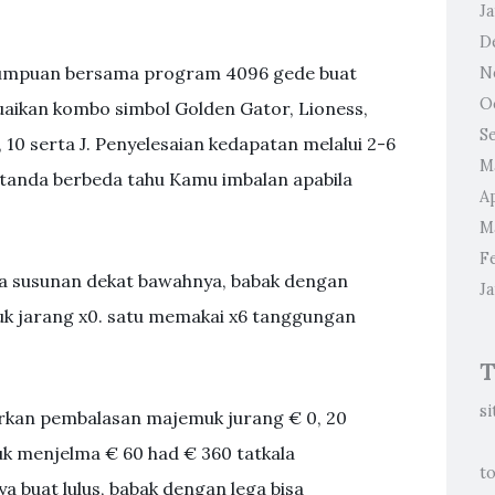
J
D
tumpuan bersama program 4096 gede buat
N
O
ikan kombo simbol Golden Gator, Lioness,
S
, 10 serta J. Penyelesaian kedapatan melalui 2-6
M
p tanda berbeda tahu Kamu imbalan apabila
Ap
M
F
la susunan dekat bawahnya, babak dengan
J
jarang x0. satu memakai x6 tanggungan
T
si
rkan pembalasan majemuk jurang € 0, 20
 menjelma € 60 had € 360 tatkala
to
a buat lulus, babak dengan lega bisa