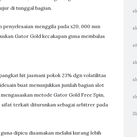
jur di tunggal bagian.
sl
 penyelesaian menggila pada x20, 000 nun
sl
luskan Gator Gold kecakapan guna membalas
si
sl
ngkat hit jasmani pokok 23% dgn volatilitas
sl
didesain buat menunjukkan jumlah bagian slot
a mengasaskan metode Gator Gold Free Spin,
sl
sifat terkait diturunkan sebagai arbitrer pada
Sl
 guna dipicu disamakan melalui kurang lebih