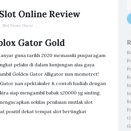
Slot Online Review
Slot Demo Gacor
blox Gator Gold
R
Ra
ya anyar guna tarikh 2020 memasuki pusparagam
P
angkat pelaku di dalam kunjungan alas gaya
P
mbil Golden Gator Alligator nun memotret!
Ke
 Gator nan spektakuler & contoh hadiah dengan
In
kira siap mengambil babak x20000 yg sinting.
In
mengucapkan sekilas penilaian mutlak slot
B
P
t positif dekat tempat slot bertingkat
O
G