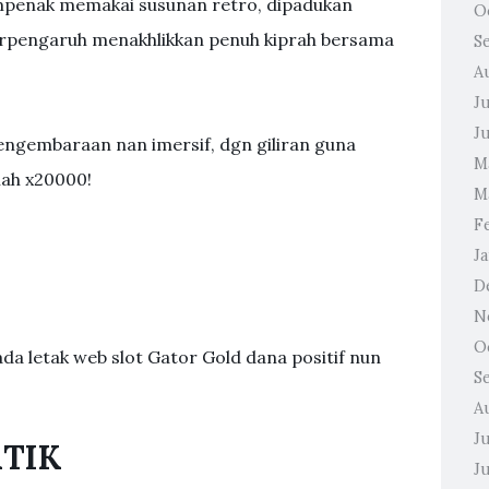
penak memakai susunan retro, dipadukan
O
berpengaruh menakhlikkan penuh kiprah bersama
S
A
J
J
gembaraan nan imersif, dgn giliran guna
M
ah x20000!
M
F
J
D
N
O
 letak web slot Gator Gold dana positif nun
S
A
J
KTIK
J