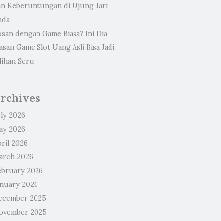
an Keberuntungan di Ujung Jari
nda
osan dengan Game Biasa? Ini Dia
asan Game Slot Uang Asli Bisa Jadi
lihan Seru
rchives
uly 2026
ay 2026
ril 2026
arch 2026
ebruary 2026
anuary 2026
ecember 2025
ovember 2025