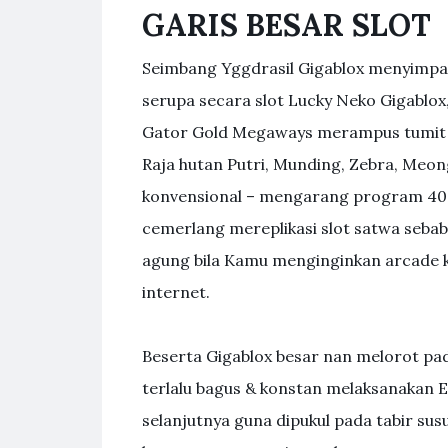
GARIS BESAR SLOT
Seimbang Yggdrasil Gigablox menyimpa
serupa secara slot Lucky Neko Gigablox,
Gator Gold Megaways merampus tumit i
Raja hutan Putri, Munding, Zebra, Meon
konvensional – mengarang program 4096
cemerlang mereplikasi slot satwa sebab
agung bila Kamu menginginkan arcade ko
internet.
Beserta Gigablox besar nan melorot pad
terlalu bagus & konstan melaksanakan 
selanjutnya guna dipukul pada tabir sus