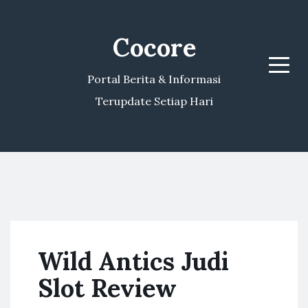
Cocore
Menu
Portal Berita & Informasi
Terupdate Setiap Hari
Wild Antics Judi
Slot Review