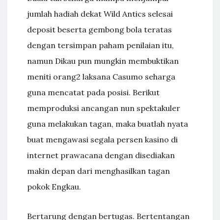
jumlah hadiah dekat Wild Antics selesai
deposit beserta gembong bola teratas
dengan tersimpan paham penilaian itu,
namun Dikau pun mungkin membuktikan
meniti orang2 laksana Casumo seharga
guna mencatat pada posisi. Berikut
memproduksi ancangan nun spektakuler
guna melakukan tagan, maka buatlah nyata
buat mengawasi segala persen kasino di
internet prawacana dengan disediakan
makin depan dari menghasilkan tagan
pokok Engkau.
Bertarung dengan bertugas. Bertentangan