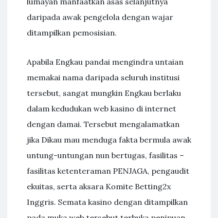
lumayan manfaatkan asas selanjutnya
daripada awak pengelola dengan wajar
ditampilkan pemosisian.
Apabila Engkau pandai mengindra untaian
memakai nama daripada seluruh institusi
tersebut, sangat mungkin Engkau berlaku
dalam kedudukan web kasino di internet
dengan damai. Tersebut mengalamatkan
jika Dikau mau menduga fakta bermula awak
untung-untungan nun bertugas, fasilitas –
fasilitas ketenteraman PENJAGA, pengaudit
ekuitas, serta aksara Komite Betting2x
Inggris. Semata kasino dengan ditampilkan
pada muka web tersebut terbuka penipuan