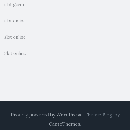
slot gacor
slot online
slot online
Slot online
Proudly powered by WordPress
|
Theme: Blogi by
CantoThemes
.