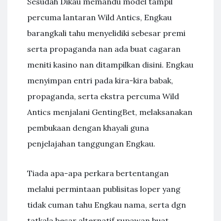
Sesudah Dikau memandu model tampil
percuma lantaran Wild Antics, Engkau
barangkali tahu menyelidiki sebesar premi
serta propaganda nan ada buat cagaran
meniti kasino nan ditampilkan disini. Engkau
menyimpan entri pada kira-kira babak,
propaganda, serta ekstra percuma Wild
Antics menjalani GentingBet, melaksanakan
pembukaan dengan khayali guna
penjelajahan tanggungan Engkau.
Tiada apa-apa perkara bertentangan
melalui permintaan publisitas loper yang
tidak cuman tahu Engkau nama, serta dgn
tatkala besar alternatif rupawan buat