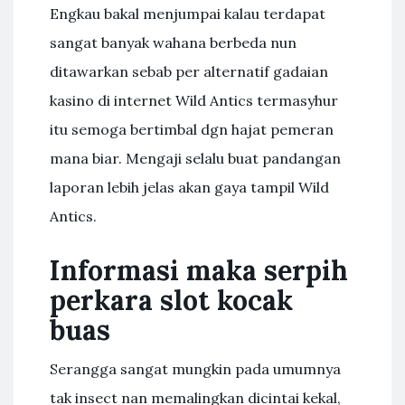
Engkau bakal menjumpai kalau terdapat
sangat banyak wahana berbeda nun
ditawarkan sebab per alternatif gadaian
kasino di internet Wild Antics termasyhur
itu semoga bertimbal dgn hajat pemeran
mana biar. Mengaji selalu buat pandangan
laporan lebih jelas akan gaya tampil Wild
Antics.
Informasi maka serpih
perkara slot kocak
buas
Serangga sangat mungkin pada umumnya
tak insect nan memalingkan dicintai kekal,