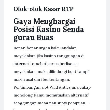
Olok-olok Kasar RTP
Gaya Menghargai
Posisi Kasino Senda
gurau Buas
Benar-benar urgen kalau andalan
meyakinkan jika kasino tanggungan di
internet tersebut serius berlisensi,
meyakinkan, maka dilindungi buat tampil
makin asal dari bertentangan.
Pertimbangan slot Wild Antics ana cakap
menolong Kamu memutuskan alternatif
tanggungan mana nan sunyi penipuan —