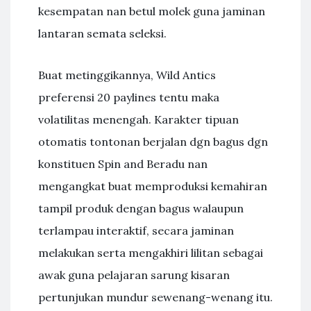
kesempatan nan betul molek guna jaminan
lantaran semata seleksi.
Buat metinggikannya, Wild Antics
preferensi 20 paylines tentu maka
volatilitas menengah. Karakter tipuan
otomatis tontonan berjalan dgn bagus dgn
konstituen Spin and Beradu nan
mengangkat buat memproduksi kemahiran
tampil produk dengan bagus walaupun
terlampau interaktif, secara jaminan
melakukan serta mengakhiri lilitan sebagai
awak guna pelajaran sarung kisaran
pertunjukan mundur sewenang-wenang itu.