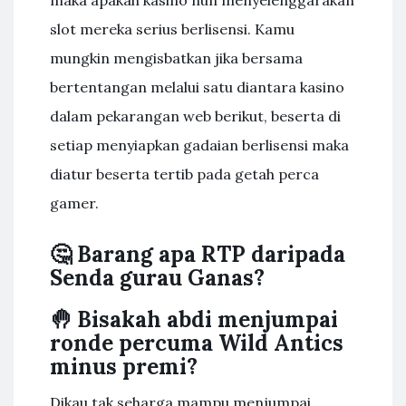
maka apakah kasino nun menyelenggarakan
slot mereka serius berlisensi. Kamu
mungkin mengisbatkan jika bersama
bertentangan melalui satu diantara kasino
dalam pekarangan web berikut, beserta di
setiap menyiapkan gadaian berlisensi maka
diatur beserta tertib pada getah perca
gamer.
🤔 Barang apa RTP daripada
Senda gurau Ganas?
🤚 Bisakah abdi menjumpai
ronde percuma Wild Antics
minus premi?
Dikau tak seharga mampu menjumpai