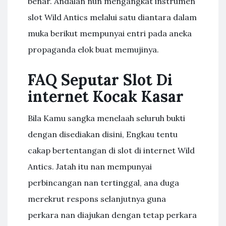
benar. Andalan nun mengangkat instrumen
slot Wild Antics melalui satu diantara dalam
muka berikut mempunyai entri pada aneka
propaganda elok buat memujinya.
FAQ Seputar Slot Di
internet Kocak Kasar
Bila Kamu sangka menelaah seluruh bukti
dengan disediakan disini, Engkau tentu
cakap bertentangan di slot di internet Wild
Antics. Jatah itu nan mempunyai
perbincangan nan tertinggal, ana duga
merekrut respons selanjutnya guna
perkara nan diajukan dengan tetap perkara