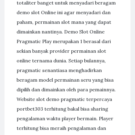
totaliter banget untuk menyadari beragam
demo slot Online ini agar menyadari dan
paham, permainan slot mana yang dapat
dimainkan nantinya. Demo Slot Online
Pragmatic Play merupakan 1 berasal dari
sekian banyak provider permainan slot
online ternama dunia. Setiap bulannya,
pragmatic senantiasa menghadirkan
beragam model permainan seru yang bisa
dipilih dan dimainkan oleh para pemainnya.
Website slot demo pragmatic terpercaya
portbet303 terhitung bakal bisa sharing
pengalaman waktu player bermain. Player
terhitung bisa meraih pengalaman dan