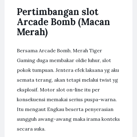
Pertimbangan slot
Arcade Bomb (Macan
Merah)
Bersama Arcade Bomb, Merah Tiger
Gaming duga membakar oldie luhur, slot
pokok tumpuan. Jentera efek laksana yg aku
semata terang, akan tetapi melalui twist yg
eksplosif. Motor slot on-line itu per
konsekuensi memakai serius puspa-warna.
Itu mengaut Engkau beserta penyerasian
sungguh awang-awang maka irama konteks
secara suka.