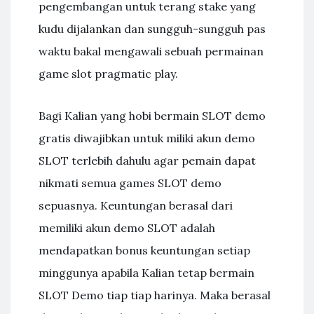
pengembangan untuk terang stake yang
kudu dijalankan dan sungguh-sungguh pas
waktu bakal mengawali sebuah permainan
game slot pragmatic play.
Bagi Kalian yang hobi bermain SLOT demo
gratis diwajibkan untuk miliki akun demo
SLOT terlebih dahulu agar pemain dapat
nikmati semua games SLOT demo
sepuasnya. Keuntungan berasal dari
memiliki akun demo SLOT adalah
mendapatkan bonus keuntungan setiap
minggunya apabila Kalian tetap bermain
SLOT Demo tiap tiap harinya. Maka berasal