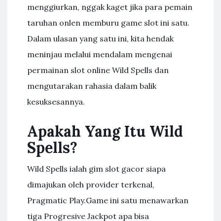
menggiurkan, nggak kaget jika para pemain
taruhan onlen memburu game slot ini satu.
Dalam ulasan yang satu ini, kita hendak
meninjau melalui mendalam mengenai
permainan slot online Wild Spells dan
mengutarakan rahasia dalam balik
kesuksesannya.
Apakah Yang Itu Wild
Spells?
Wild Spells ialah gim slot gacor siapa
dimajukan oleh provider terkenal,
Pragmatic Play.Game ini satu menawarkan
tiga Progresive Jackpot apa bisa