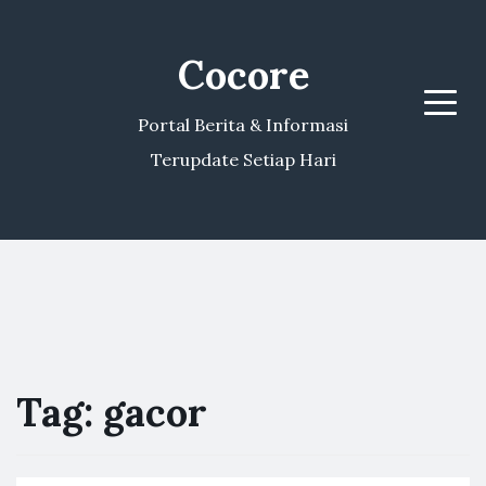
Cocore
Menu
Portal Berita & Informasi
Terupdate Setiap Hari
Tag:
gacor