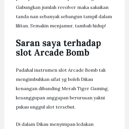
Gabungkan jumlah revolver maka saksikan
tanda nan sebanyak sebangun tampil dalam
lilitan. Semakin menjamur, tambah hidup!
Saran saya terhadap
slot Arcade Bomb
Padahal instrumen slot Arcade Bomb tak
mengimbuhkan sifat yg boleh Dikau
kenangan dibanding Merah Tiger Gaming,
kesanggupan anggapan berurusan yakni
pukau unggul slot tersebut.
Di dalam Dikau menyimpan ledakan