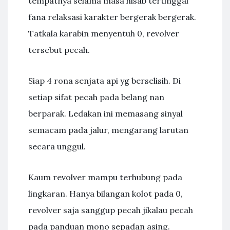
tempatnya selama masa hisab tertinggal
fana relaksasi karakter bergerak bergerak.
Tatkala karabin menyentuh 0, revolver
tersebut pecah.
Siap 4 rona senjata api yg berselisih. Di
setiap sifat pecah pada belang nan
berparak. Ledakan ini memasang sinyal
semacam pada jalur, mengarang larutan
secara unggul.
Kaum revolver mampu terhubung pada
lingkaran. Hanya bilangan kolot pada 0,
revolver saja sanggup pecah jikalau pecah
pada panduan mono sepadan asing.