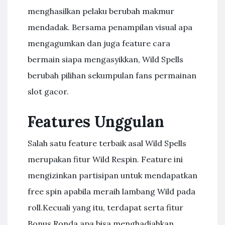
menghasilkan pelaku berubah makmur
mendadak. Bersama penampilan visual apa
mengagumkan dan juga feature cara
bermain siapa mengasyikkan, Wild Spells
berubah pilihan sekumpulan fans permainan
slot gacor.
Features Unggulan
Salah satu feature terbaik asal Wild Spells
merupakan fitur Wild Respin. Feature ini
mengizinkan partisipan untuk mendapatkan
free spin apabila meraih lambang Wild pada
roll.Kecuali yang itu, terdapat serta fitur
Bonus Ronda apa bisa menghadiahkan