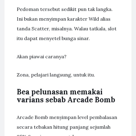
Pedoman tersebut sedikit pun tak langka.
Ini bukan menyimpan karakter Wild alias
tanda Scatter, misalnya. Walau tatkala, slot
itu dapat menyetel bunga sinar.
Akan piawai caranya?
Zona, pelajari langsung, untuk itu.
Bea pelunasan memakai
varians sebab Arcade Bomb
Arcade Bomb menyimpan level pembalasan
secara tebakan hitung panjang sejumlah