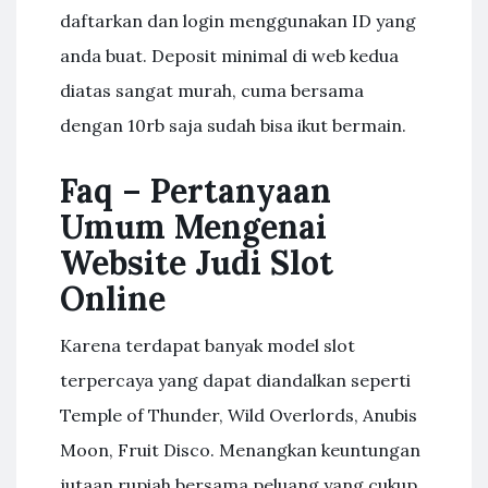
daftarkan dan login menggunakan ID yang
anda buat. Deposit minimal di web kedua
diatas sangat murah, cuma bersama
dengan 10rb saja sudah bisa ikut bermain.
Faq – Pertanyaan
Umum Mengenai
Website Judi Slot
Online
Karena terdapat banyak model slot
terpercaya yang dapat diandalkan seperti
Temple of Thunder, Wild Overlords, Anubis
Moon, Fruit Disco. Menangkan keuntungan
jutaan rupiah bersama peluang yang cukup