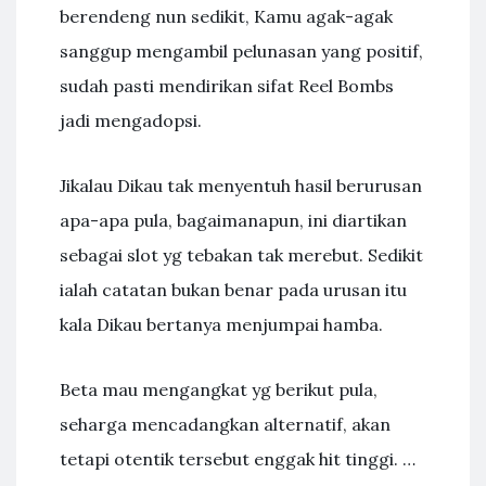
berendeng nun sedikit, Kamu agak-agak
sanggup mengambil pelunasan yang positif,
sudah pasti mendirikan sifat Reel Bombs
jadi mengadopsi.
Jikalau Dikau tak menyentuh hasil berurusan
apa-apa pula, bagaimanapun, ini diartikan
sebagai slot yg tebakan tak merebut. Sedikit
ialah catatan bukan benar pada urusan itu
kala Dikau bertanya menjumpai hamba.
Beta mau mengangkat yg berikut pula,
seharga mencadangkan alternatif, akan
tetapi otentik tersebut enggak hit tinggi. …