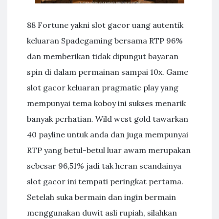
88 Fortune yakni slot gacor uang autentik
keluaran Spadegaming bersama RTP 96%
dan memberikan tidak dipungut bayaran
spin di dalam permainan sampai 10x. Game
slot gacor keluaran pragmatic play yang
mempunyai tema koboy ini sukses menarik
banyak perhatian. Wild west gold tawarkan
40 payline untuk anda dan juga mempunyai
RTP yang betul-betul luar awam merupakan
sebesar 96,51% jadi tak heran seandainya
slot gacor ini tempati peringkat pertama.
Setelah suka bermain dan ingin bermain
menggunakan duwit asli rupiah, silahkan