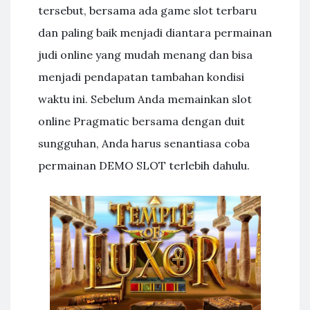
tersebut, bersama ada game slot terbaru
dan paling baik menjadi diantara permainan
judi online yang mudah menang dan bisa
menjadi pendapatan tambahan kondisi
waktu ini. Sebelum Anda memainkan slot
online Pragmatic bersama dengan duit
sungguhan, Anda harus senantiasa coba
permainan DEMO SLOT terlebih dahulu.