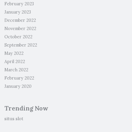
February 2023
January 2023
December 2022
November 2022
October 2022
September 2022
May 2022
April 2022
March 2022
February 2022
January 2020
Trending Now
situs slot