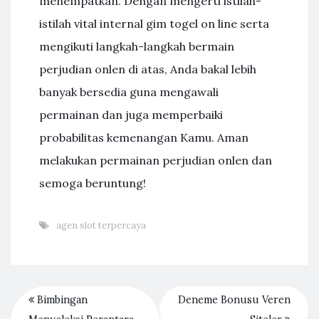
menempatkan. Dengan mengerti istilah-
istilah vital internal gim togel on line serta
mengikuti langkah-langkah bermain
perjudian onlen di atas, Anda bakal lebih
banyak bersedia guna mengawali
permainan dan juga memperbaiki
probabilitas kemenangan Kamu. Aman
melakukan permainan perjudian onlen dan
semoga beruntung!
agen slot terpercaya
Bimbingan
Deneme Bonusu Veren