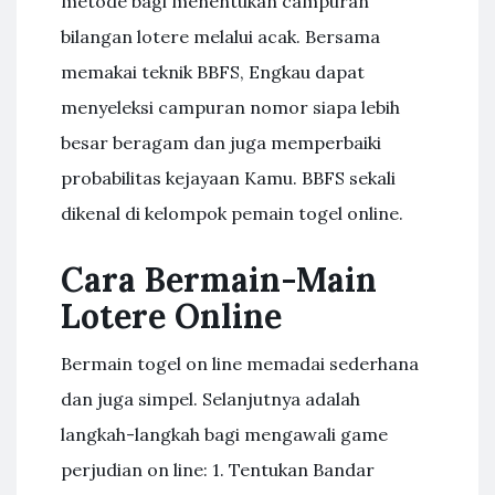
metode bagi menentukan campuran
bilangan lotere melalui acak. Bersama
memakai teknik BBFS, Engkau dapat
menyeleksi campuran nomor siapa lebih
besar beragam dan juga memperbaiki
probabilitas kejayaan Kamu. BBFS sekali
dikenal di kelompok pemain togel online.
Cara Bermain-Main
Lotere Online
Bermain togel on line memadai sederhana
dan juga simpel. Selanjutnya adalah
langkah-langkah bagi mengawali game
perjudian on line: 1. Tentukan Bandar