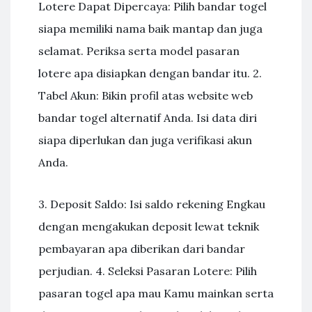
Lotere Dapat Dipercaya: Pilih bandar togel
siapa memiliki nama baik mantap dan juga
selamat. Periksa serta model pasaran
lotere apa disiapkan dengan bandar itu. 2.
Tabel Akun: Bikin profil atas website web
bandar togel alternatif Anda. Isi data diri
siapa diperlukan dan juga verifikasi akun
Anda.
3. Deposit Saldo: Isi saldo rekening Engkau
dengan mengakukan deposit lewat teknik
pembayaran apa diberikan dari bandar
perjudian. 4. Seleksi Pasaran Lotere: Pilih
pasaran togel apa mau Kamu mainkan serta