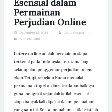
Esensial dalam
Permainan
Perjudian Online
December 12, 2024
Louis Cooper
Slot Thailand
Lotere on line adalah permainan siapa
terkenal pada Indonesia, terutama bagi
sekumpulan penggemar perjudian onlen.
Akan Tetapi, sebelum Kamu memulai
permainan togel on line, terdapat baiknya
guna mengerti sejumlah istilah esensial
siapa banyak kali dipakai dalam permainan
yang satu ini. Serta memahami istilah-istilah