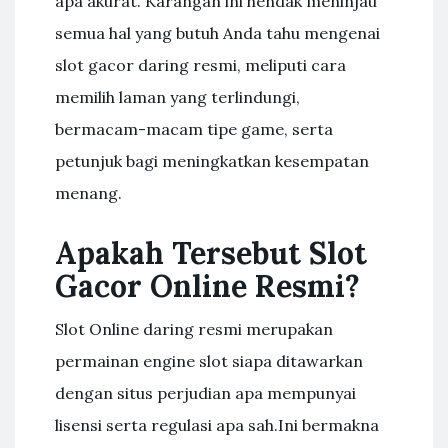
apa akurat. Karangan ini hendak meninjau
semua hal yang butuh Anda tahu mengenai
slot gacor daring resmi, meliputi cara
memilih laman yang terlindungi,
bermacam-macam tipe game, serta
petunjuk bagi meningkatkan kesempatan
menang.
Apakah Tersebut Slot
Gacor Online Resmi?
Slot Online daring resmi merupakan
permainan engine slot siapa ditawarkan
dengan situs perjudian apa mempunyai
lisensi serta regulasi apa sah.Ini bermakna