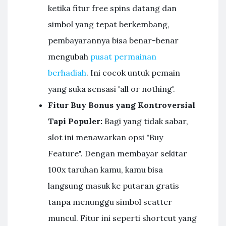
ketika fitur free spins datang dan
simbol yang tepat berkembang,
pembayarannya bisa benar-benar
mengubah
pusat permainan
berhadiah
. Ini cocok untuk pemain
yang suka sensasi 'all or nothing'.
Fitur Buy Bonus yang Kontroversial
Tapi Populer:
Bagi yang tidak sabar,
slot ini menawarkan opsi "Buy
Feature". Dengan membayar sekitar
100x taruhan kamu, kamu bisa
langsung masuk ke putaran gratis
tanpa menunggu simbol scatter
muncul. Fitur ini seperti shortcut yang