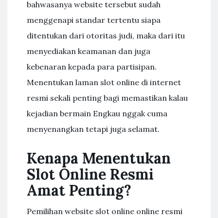
bahwasanya website tersebut sudah
menggenapi standar tertentu siapa
ditentukan dari otoritas judi, maka dari itu
menyediakan keamanan dan juga
kebenaran kepada para partisipan.
Menentukan laman slot online di internet
resmi sekali penting bagi memastikan kalau
kejadian bermain Engkau nggak cuma
menyenangkan tetapi juga selamat.
Kenapa Menentukan
Slot Online Resmi
Amat Penting?
Pemilihan website slot online online resmi