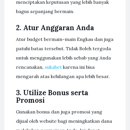
menciptakan keputusan yang lebih banyak
bagus sepanjang bermain.
2. Atur Anggaran Anda
Atur budget bermain-main Engkau dan juga
patuhi batas tersebut. Tidak Boleh tergoda
untuk menggunakan lebih sebab yang Anda
rencanakan,
sukabet
karena ini bisa
mengarah atas kehilangan apa lebih besar.
3. Utilize Bonus serta
Promosi
Gunakan bonus dan juga promosi yang
dijual oleh website bagi meningkatkan dana