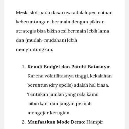
Meski slot pada dasarnya adalah permainan
keberuntungan, bermain dengan pikiran
strategis bisa bikin sesi bermain lebih lama
dan (mudah-mudahan) lebih
menguntungkan.
Kenali Budget dan Patuhi Batasnya:
Karena volatilitasnya tinggi, kekalahan
beruntun (dry spells) adalah hal biasa.
Tentukan jumlah yang rela kamu
'hiburkan' dan jangan pernah
mengejar kerugian.
Manfaatkan Mode Demo:
Hampir