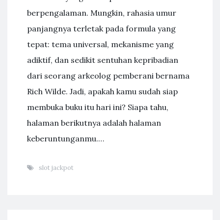
berpengalaman. Mungkin, rahasia umur
panjangnya terletak pada formula yang
tepat: tema universal, mekanisme yang
adiktif, dan sedikit sentuhan kepribadian
dari seorang arkeolog pemberani bernama
Rich Wilde. Jadi, apakah kamu sudah siap
membuka buku itu hari ini? Siapa tahu,
halaman berikutnya adalah halaman
keberuntunganmu.…
slot jackpot