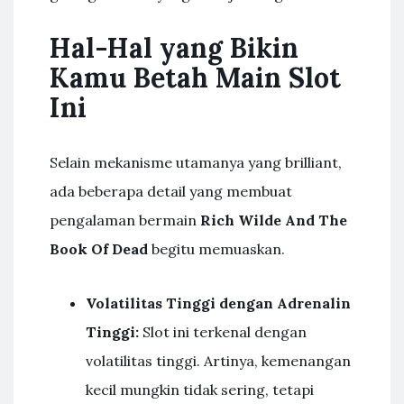
Hal-Hal yang Bikin
Kamu Betah Main Slot
Ini
Selain mekanisme utamanya yang brilliant,
ada beberapa detail yang membuat
pengalaman bermain
Rich Wilde And The
Book Of Dead
begitu memuaskan.
Volatilitas Tinggi dengan Adrenalin
Tinggi:
Slot ini terkenal dengan
volatilitas tinggi. Artinya, kemenangan
kecil mungkin tidak sering, tetapi