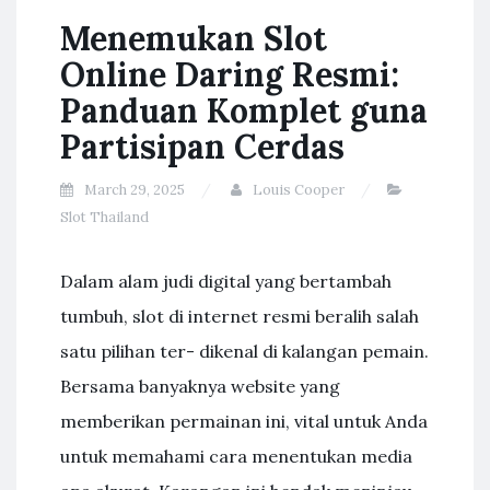
Menemukan Slot
Online Daring Resmi:
Panduan Komplet guna
Partisipan Cerdas
March 29, 2025
Louis Cooper
Slot Thailand
Dalam alam judi digital yang bertambah
tumbuh, slot di internet resmi beralih salah
satu pilihan ter- dikenal di kalangan pemain.
Bersama banyaknya website yang
memberikan permainan ini, vital untuk Anda
untuk memahami cara menentukan media