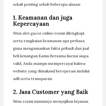
sekali penting sebab beberapa alasan:
1. Keamanan dan juga
Kepercayaan
Situs slot gacor online resmi dilengkapi
serta rangkaian keamanan apa perkasa
guna mengamankan fakta pribadi dan jual
beli keuangan Kamu.Bersama lisensi siapa
valid, Anda mampu mempercayai bahwa
website yang dimaksud beroperasi melalui
adil serta transparan.
2. Jasa Customer yang Baik
Situs resmi umumnya menyajikan layanan