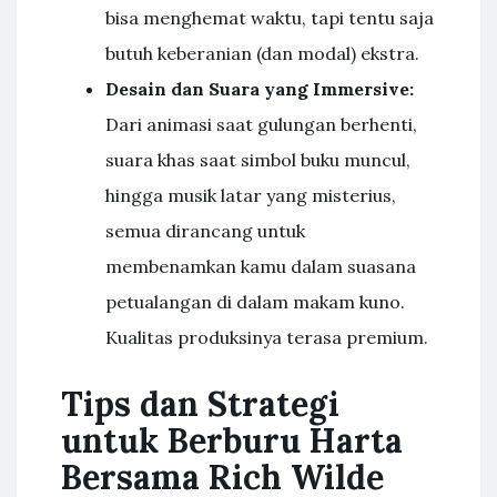
bisa menghemat waktu, tapi tentu saja
butuh keberanian (dan modal) ekstra.
Desain dan Suara yang Immersive:
Dari animasi saat gulungan berhenti,
suara khas saat simbol buku muncul,
hingga musik latar yang misterius,
semua dirancang untuk
membenamkan kamu dalam suasana
petualangan di dalam makam kuno.
Kualitas produksinya terasa premium.
Tips dan Strategi
untuk Berburu Harta
Bersama Rich Wilde