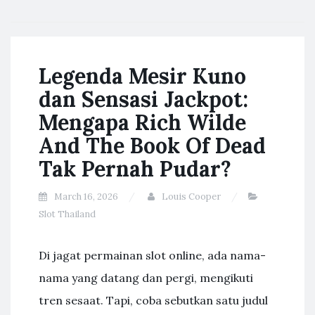
Legenda Mesir Kuno
dan Sensasi Jackpot:
Mengapa Rich Wilde
And The Book Of Dead
Tak Pernah Pudar?
March 16, 2026
Louis Cooper
Slot Thailand
Di jagat permainan slot online, ada nama-
nama yang datang dan pergi, mengikuti
tren sesaat. Tapi, coba sebutkan satu judul