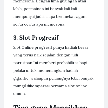
memesona. Dengan lima gulungan atau
lebih, permainan ini banyak kali kali
mempunyai judul siapa beraneka ragam
serta cerita apa memesona.
3. Slot Progresif
Slot Online progresif punya hadiah besar
yang terus naik sejalan dengan judi
partisipan.Ini memberi probabilitas bagi
pelaku untuk memenangkan hadiah
gigantic, walaupun peluangnya lebih banyak
mungil dikomparasi bersama slot online
umum.