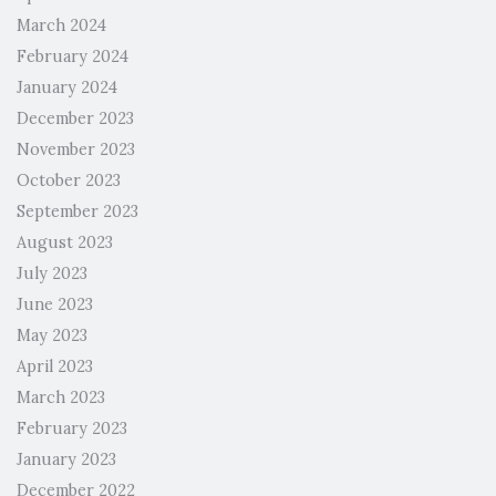
March 2024
February 2024
January 2024
December 2023
November 2023
October 2023
September 2023
August 2023
July 2023
June 2023
May 2023
April 2023
March 2023
February 2023
January 2023
December 2022