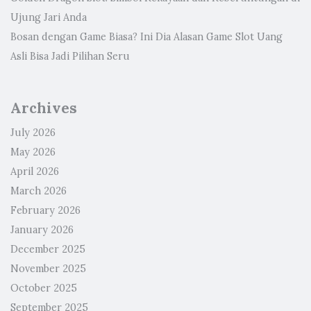
Ujung Jari Anda
Bosan dengan Game Biasa? Ini Dia Alasan Game Slot Uang
Asli Bisa Jadi Pilihan Seru
Archives
July 2026
May 2026
April 2026
March 2026
February 2026
January 2026
December 2025
November 2025
October 2025
September 2025