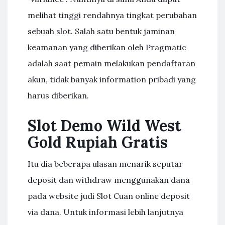
melihat tinggi rendahnya tingkat perubahan
sebuah slot. Salah satu bentuk jaminan
keamanan yang diberikan oleh Pragmatic
adalah saat pemain melakukan pendaftaran
akun, tidak banyak information pribadi yang
harus diberikan.
Slot Demo Wild West
Gold Rupiah Gratis
Itu dia beberapa ulasan menarik seputar
deposit dan withdraw menggunakan dana
pada website judi Slot Cuan online deposit
via dana. Untuk informasi lebih lanjutnya