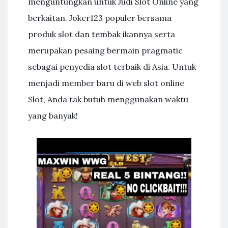
menguntungkan untuk Judi Slot Online yang
berkaitan. Joker123 populer bersama
produk slot dan tembak ikannya serta
merupakan pesaing bermain pragmatic
sebagai penyedia slot terbaik di Asia. Untuk
menjadi member baru di web slot online
Slot, Anda tak butuh menggunakan waktu
yang banyak!