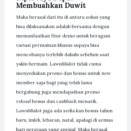
Membuahkan Duwit
Maka berasal dari itu di antara solusi yang
bisa dilaksanakan adalah bersama dengan
memanfaatkan fitur demo untuk beragam
variasi permainan khusus supaya bisa
mencobanya terlebih dahulu sebelum saat
yakin bermain. Lawu88slot tidak cuma
menyediakan promo dan bonus untuk new
member saja bagi yang telah lama
bergabung juga mendapatkan promo
reload bonus dan cashback menarik.
Lawu88slot juga ada sedia kan bonus tahun
baru, imlek, lebaran, natal, apalagi di semua
hari perayaan yang spesial. Maka berasal