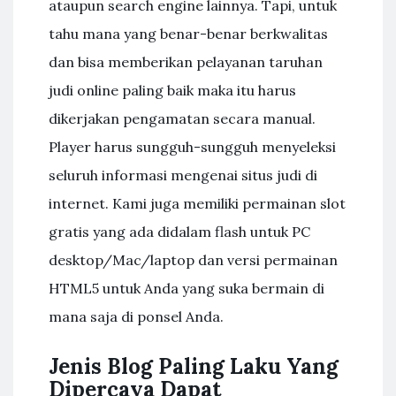
ataupun search engine lainnya. Tapi, untuk
tahu mana yang benar-benar berkwalitas
dan bisa memberikan pelayanan taruhan
judi online paling baik maka itu harus
dikerjakan pengamatan secara manual.
Player harus sungguh-sungguh menyeleksi
seluruh informasi mengenai situs judi di
internet. Kami juga memiliki permainan slot
gratis yang ada didalam flash untuk PC
desktop/Mac/laptop dan versi permainan
HTML5 untuk Anda yang suka bermain di
mana saja di ponsel Anda.
Jenis Blog Paling Laku Yang
Dipercaya Dapat