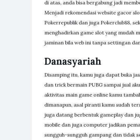
di atas, anda bisa bergabung jadi mem
Menjadi rekomendasi website gacor slo
Pokerrepublik dan juga Pokerclub88, sek
menghadirkan game slot yang mudah mena
jaminan bila web ini tanpa settingan dan
Danasyariah
Disamping itu, kamu juga dapat buka j
dan trick bermain PUBG sampai jual a
aktivitas main game online kamu tamba
dimanapun, asal piranti kamu sudah te
juga datang berbentuk gameplay dan juga
mobile dan juga computer jadikan pem
sungguh-sungguh gampang dan tidak se