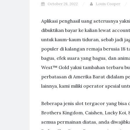
October 28, 2022
Louis Cooper
Aplikasi penghasil uang seterusnya yak
dibuktikan bayar ke kalian lewat accoun
untuk kaum-kaum tiduran, sebab jadi ja
populer di kalangan remaja berusia 18 
bagus, efek suara yang bagus, dan anima
West™ Gold yakni tambahan terbaru buat
perbatasan di Amerika Barat didalam pen
lainnya, kami miliki operator spesial un
Beberapa jenis slot tergacor yang bisa
Brothers Kingdom, Caishen, Lucky Koi, 
semua permainan diatas, anda diwajibk