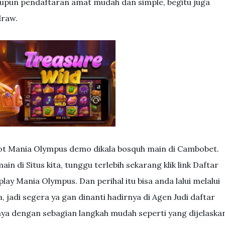
taupun pendaftaran amat mudah dan simple, begitu juga
draw.
lot Mania Olympus demo dikala bosquh main di Cambobet.
in di Situs kita, tunggu terlebih sekarang klik link Daftar
ay Mania Olympus. Dan perihal itu bisa anda lalui melalui
a, jadi segera ya gan dinanti hadirnya di Agen Judi daftar
nya dengan sebagian langkah mudah seperti yang dijelaska