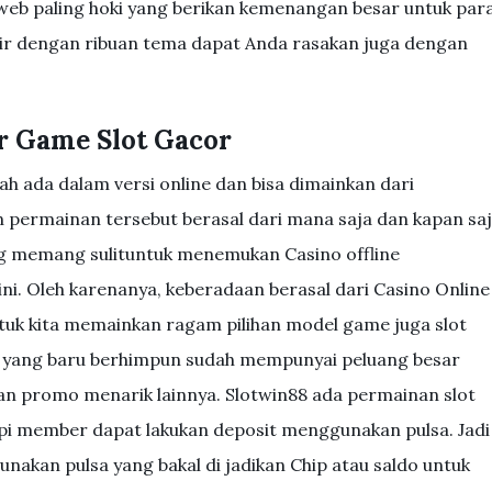
web paling hoki yang berikan kemenangan besar untuk par
adir dengan ribuan tema dapat Anda rasakan juga dengan
r Game Slot Gacor
ah ada dalam versi online dan bisa dimainkan dari
 permainan tersebut berasal dari mana saja dan kapan saj
ng memang sulituntuk menemukan Casino offline
ni. Oleh karenanya, keberadaan berasal dari Casino Online
ntuk kita memainkan ragam pilihan model game juga slot
 yang baru berhimpun sudah mempunyai peluang besar
n promo menarik lainnya. Slotwin88 ada permainan slot
i member dapat lakukan deposit menggunakan pulsa. Jadi
akan pulsa yang bakal di jadikan Chip atau saldo untuk