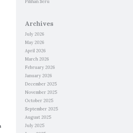
Pilihan Seru
Archives
July 2026
May 2026
April 2026
March 2026
February 2026
January 2026
December 2025
November 2025
October 2025
September 2025
August 2025
n
July 2025