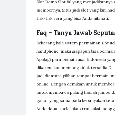
Slot Demo Slot 88 yang menjadikannya 
membernya. Situs judi slot yang kini h
trik-trik seru yang bisa Anda nikmati.
Faq – Tanya Jawab Seputa
Sekarang kala sistem permainan slot ud
handphone, maka siapapun bisa bermain
Apalagi para pemain asal Indonesia ya
dikarenakan memang tidak tersedia Disi
jadi diantara pilihan tempat bermain u
online. Dengan demikian untuk member
untuk membawa pulang hadiah jumbo da
gacor yang sama pada kebanyakan tetap
Anda dapat melakukan transaksi menggun