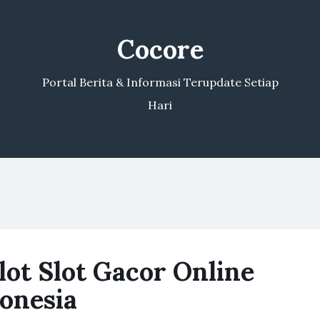
Cocore
Portal Berita & Informasi Terupdate Setiap
Hari
lot Slot Gacor Online
donesia