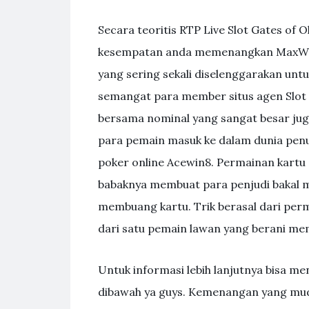
Secara teoritis RTP Live Slot Gates of 
kesempatan anda memenangkan MaxWin. 
yang sering sekali diselenggarakan unt
semangat para member situs agen Slot
bersama nominal yang sangat besar ju
para pemain masuk ke dalam dunia penu
poker online Acewin8. Permainan kartu
babaknya membuat para penjudi bakal
membuang kartu. Trik berasal dari per
dari satu pemain lawan yang berani mem
Untuk informasi lebih lanjutnya bisa m
dibawah ya guys. Kemenangan yang muda