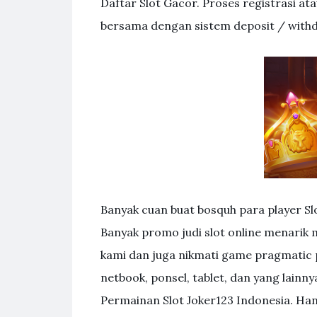
Daftar Slot Gacor. Proses registrasi a
bersama dengan sistem deposit / with
Banyak cuan buat bosquh para player S
Banyak promo judi slot online menarik ma
kami dan juga nikmati game pragmatic pl
netbook, ponsel, tablet, dan yang lainny
Permainan Slot Joker123 Indonesia. Ha