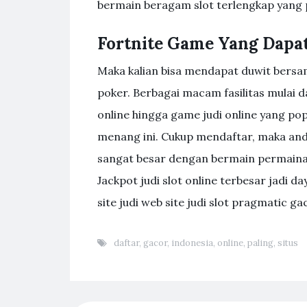
bermain beragam slot terlengkap yang 
Fortnite Game Yang Dapa
Maka kalian bisa mendapat duwit bersam
poker. Berbagai macam fasilitas mulai da
online hingga game judi online yang p
menang ini. Cukup mendaftar, maka and
sangat besar dengan bermain permainan
Jackpot judi slot online terbesar jadi 
site judi web site judi slot pragmatic g
daftar
,
gacor
,
indonesia
,
online
,
paling
,
situs