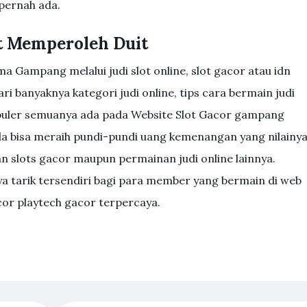
pernah ada.
t Memperoleh Duit
a Gampang melalui judi slot online, slot gacor atau idn
ri banyaknya kategori judi online, tips cara bermain judi
opuler semuanya ada pada Website Slot Gacor gampang
a bisa meraih pundi-pundi uang kemenangan yang nilainy
 slots gacor maupun permainan judi online lainnya.
daya tarik tersendiri bagi para member yang bermain di web
acor playtech gacor terpercaya.