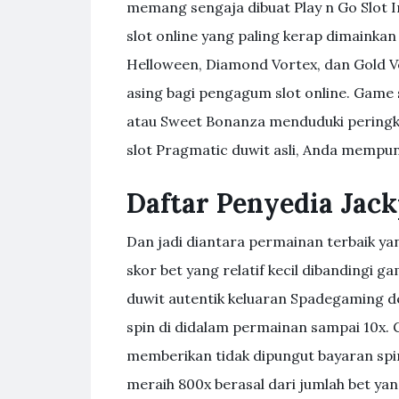
memang sengaja dibuat Play n Go Slot 
slot online yang paling kerap dimainkan 
Helloween, Diamond Vortex, dan Gold V
asing bagi pengagum slot online. Game 
atau Sweet Bonanza menduduki peringka
slot Pragmatic duwit asli, Anda mempu
Daftar Penyedia Jack
Dan jadi diantara permainan terbaik yan
skor bet yang relatif kecil dibandingi g
duwit autentik keluaran Spadegaming 
spin di didalam permainan sampai 10x. 
memberikan tidak dipungut bayaran spi
meraih 800x berasal dari jumlah bet y