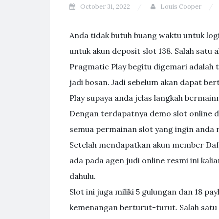
October 31, 2022
Louis Cooper
Anda tidak butuh buang waktu untuk logi
untuk akun deposit slot 138. Salah satu
Pragmatic Play begitu digemari adalah 
jadi bosan. Jadi sebelum akan dapat ber
Play supaya anda jelas langkah bermain
Dengan terdapatnya demo slot online d
semua permainan slot yang ingin anda
Setelah mendapatkan akun member Daft
ada pada agen judi online resmi ini kal
dahulu.
Slot ini juga miliki 5 gulungan dan 18 p
kemenangan berturut-turut. Salah satu 