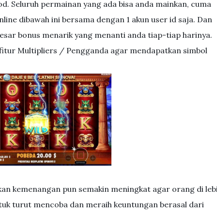
f God. Seluruh permainan yang ada bisa anda mainkan, cuma
line dibawah ini bersama dengan 1 akun user id saja. Dan
esar bonus menarik yang menanti anda tiap-tiap harinya.
n, fitur Multipliers / Pengganda agar mendapatkan simbol
kan kemenangan pun semakin meningkat agar orang di leb
tuk turut mencoba dan meraih keuntungan berasal dari