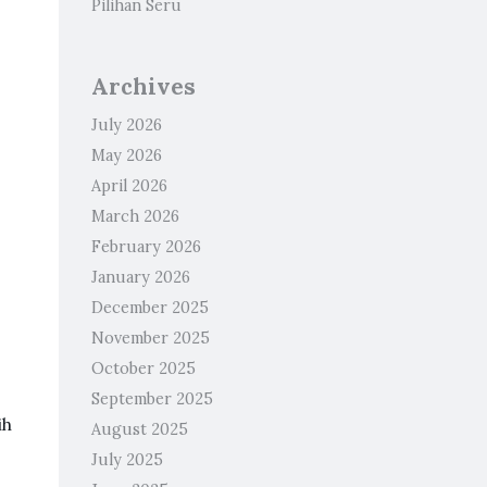
Pilihan Seru
Archives
July 2026
May 2026
April 2026
March 2026
February 2026
January 2026
December 2025
November 2025
October 2025
September 2025
ih
August 2025
July 2025