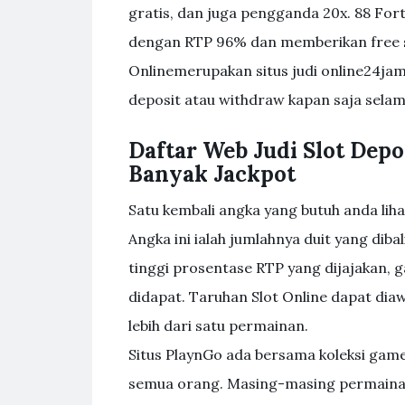
gratis, dan juga pengganda 20x. 88 For
dengan RTP 96% dan memberikan free sp
Onlinemerupakan situs judi online24ja
deposit atau withdraw kapan saja selama
Daftar Web Judi Slot Dep
Banyak Jackpot
Satu kembali angka yang butuh anda liha
Angka ini ialah jumlahnya duit yang dib
tinggi prosentase RTP yang dijajakan, 
didapat. Taruhan Slot Online dapat diaw
lebih dari satu permainan.
Situs PlaynGo ada bersama koleksi gam
semua orang. Masing-masing permainan 