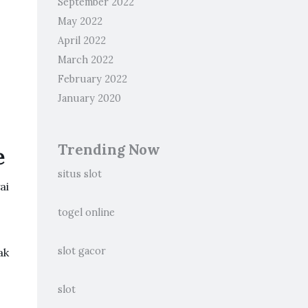
September 2022
May 2022
April 2022
March 2022
February 2022
January 2020
Trending Now
e
situs slot
ai
togel online
slot gacor
ak
slot