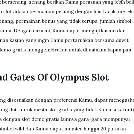
uk bersenang-senang berikan Kamu perasaan yang lebih bai
un slot adalah permainan peluang dengan hasil acak, merek
nang, permainan bonus yang tidak serupa, jumlah simbol
k sama. Dengan cara ini, Kamu dapat menguji kasino dan
nan kasino yang ingin Kamu pertaruhkan bersama duwit
t demo gratis menggembirakan untuk dimainkan kapan pun
d Gates Of Olympus Slot
 yang disesuaikan dengan preferensi Kamu, dapat menegask
 duit untuk mesin slot gratis yang tidak Kamu sukai unt
a dengan slot demo gratis lainnya gara-gara mempunyai
5 simbol wild dan Kamu dapat memicu hingga 20 putaran