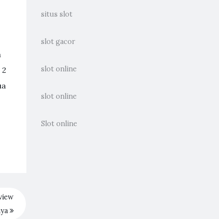
situs slot
slot gacor
a
slot online
 2
ua
slot online
Slot online
view
nya