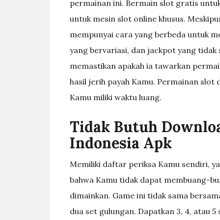
permainan ini. Bermain slot gratis unt
untuk mesin slot online khusus. Meskip
mempunyai cara yang berbeda untuk me
yang bervariasi, dan jackpot yang tida
memastikan apakah ia tawarkan permai
hasil jerih payah Kamu. Permainan slo
Kamu miliki waktu luang.
Tidak Butuh Downloa
Indonesia Apk
Memiliki daftar periksa Kamu sendiri,
bahwa Kamu tidak dapat membuang-buang
dimainkan. Game ini tidak sama bersam
dua set gulungan. Dapatkan 3, 4, atau 