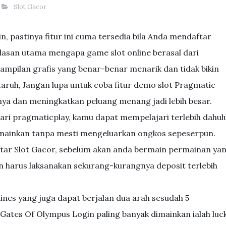
Slot Gacor
n, pastinya fitur ini cuma tersedia bila Anda mendaftar
 alasan utama mengapa game slot online berasal dari
tampilan grafis yang benar-benar menarik dan tidak bikin
taruh, Jangan lupa untuk coba fitur demo slot Pragmatic
nya dan meningkatkan peluang menang jadi lebih besar.
ari pragmaticplay, kamu dapat mempelajari terlebih dahul
 mainkan tanpa mesti mengeluarkan ongkos sepeserpun.
ar Slot Gacor, sebelum akan anda bermain permainan ya
ian harus laksanakan sekurang-kurangnya deposit terlebih
aylines yang juga dapat berjalan dua arah sesudah 5
Gates Of Olympus Login paling banyak dimainkan ialah luc