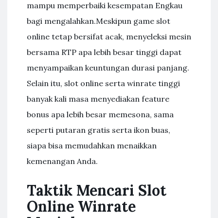
mampu memperbaiki kesempatan Engkau
bagi mengalahkan.Meskipun game slot
online tetap bersifat acak, menyeleksi mesin
bersama RTP apa lebih besar tinggi dapat
menyampaikan keuntungan durasi panjang.
Selain itu, slot online serta winrate tinggi
banyak kali masa menyediakan feature
bonus apa lebih besar memesona, sama
seperti putaran gratis serta ikon buas,
siapa bisa memudahkan menaikkan
kemenangan Anda.
Taktik Mencari Slot
Online Winrate