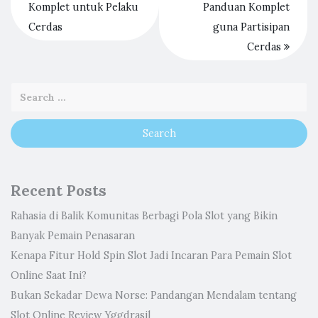
Komplet untuk Pelaku
Panduan Komplet
Cerdas
guna Partisipan
Cerdas
Recent Posts
Rahasia di Balik Komunitas Berbagi Pola Slot yang Bikin
Banyak Pemain Penasaran
Kenapa Fitur Hold Spin Slot Jadi Incaran Para Pemain Slot
Online Saat Ini?
Bukan Sekadar Dewa Norse: Pandangan Mendalam tentang
Slot Online Review Yggdrasil