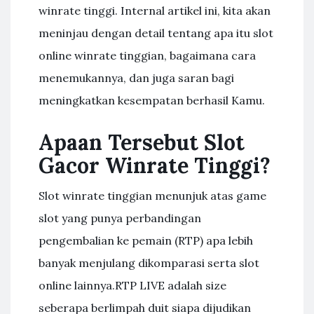
winrate tinggi. Internal artikel ini, kita akan
meninjau dengan detail tentang apa itu slot
online winrate tinggian, bagaimana cara
menemukannya, dan juga saran bagi
meningkatkan kesempatan berhasil Kamu.
Apaan Tersebut Slot
Gacor Winrate Tinggi?
Slot winrate tinggian menunjuk atas game
slot yang punya perbandingan
pengembalian ke pemain (RTP) apa lebih
banyak menjulang dikomparasi serta slot
online lainnya.RTP LIVE adalah size
seberapa berlimpah duit siapa dijudikan