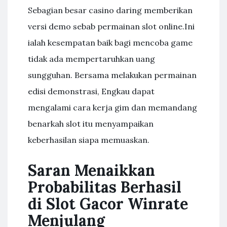
Sebagian besar casino daring memberikan
versi demo sebab permainan slot online.Ini
ialah kesempatan baik bagi mencoba game
tidak ada mempertaruhkan uang
sungguhan. Bersama melakukan permainan
edisi demonstrasi, Engkau dapat
mengalami cara kerja gim dan memandang
benarkah slot itu menyampaikan
keberhasilan siapa memuaskan.
Saran Menaikkan
Probabilitas Berhasil
di Slot Gacor Winrate
Menjulang