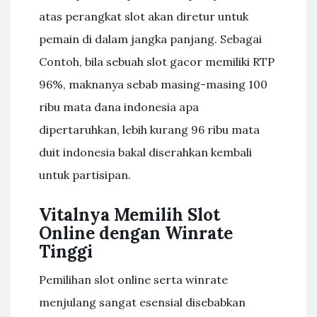
atas perangkat slot akan diretur untuk
pemain di dalam jangka panjang. Sebagai
Contoh, bila sebuah slot gacor memiliki RTP
96%, maknanya sebab masing-masing 100
ribu mata dana indonesia apa
dipertaruhkan, lebih kurang 96 ribu mata
duit indonesia bakal diserahkan kembali
untuk partisipan.
Vitalnya Memilih Slot
Online dengan Winrate
Tinggi
Pemilihan slot online serta winrate
menjulang sangat esensial disebabkan