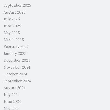
September 2025
August 2025
July 2025
June 2025
May 2025
March 2025
February 2025
January 2025
December 2024
November 2024
October 2024
September 2024
August 2024
July 2024
June 2024
May 2024