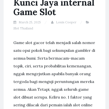
Kunci Jaya internal
Game Slot
March 25, 2025
Louis Cooper
Slot Thailand
Game slot gacor telah menjadi salah nomor
satu opsi pokok bagi sekumpulan gambler di
semua bumi. Serta bermacam-macam
topik, ciri, serta probabilitas kemenangan,
nggak mengejutkan apabila banyak orang
tergoda bagi menguji peruntungan mereka
semua. Akan Tetapi, nggak seluruh game
slot dibuat serupa. Keliru no. 1 faktor yang
sering dilacak dari pemain ialah slot online