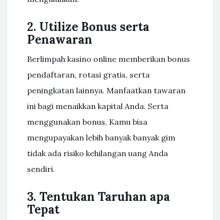
2. Utilize Bonus serta
Penawaran
Berlimpah kasino online memberikan bonus
pendaftaran, rotasi gratis, serta
peningkatan lainnya. Manfaatkan tawaran
ini bagi menaikkan kapital Anda. Serta
menggunakan bonus, Kamu bisa
mengupayakan lebih banyak banyak gim
tidak ada risiko kehilangan uang Anda
sendiri.
3. Tentukan Taruhan apa
Tepat