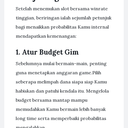
Setelah menemukan slot bersama winrate
tinggian, beriringan ialah sejumlah petunjuk
bagi menaikkan probabilitas Kamu internal
mendapatkan kemenangan:
1. Atur Budget Gim
Sebelumnya mulai bermain-main, penting
guna menetapkan anggaran game.Pilih
seberapa melimpah dana siapa siap Kamu
habiskan dan patuhi kendala itu. Mengelola
budget bersama mantap mampu
memudahkan Kamu bermain lebih banyak
long time serta memperbaiki probabilitas
mengalahkan.