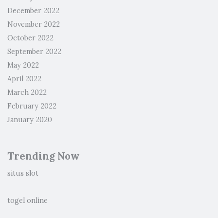
December 2022
November 2022
October 2022
September 2022
May 2022
April 2022
March 2022
February 2022
January 2020
Trending Now
situs slot
togel online