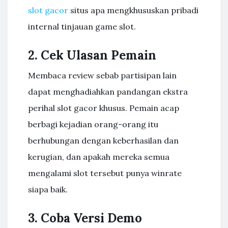
slot gacor
situs apa mengkhususkan pribadi
internal tinjauan game slot.
2. Cek Ulasan Pemain
Membaca review sebab partisipan lain
dapat menghadiahkan pandangan ekstra
perihal slot gacor khusus. Pemain acap
berbagi kejadian orang-orang itu
berhubungan dengan keberhasilan dan
kerugian, dan apakah mereka semua
mengalami slot tersebut punya winrate
siapa baik.
3. Coba Versi Demo