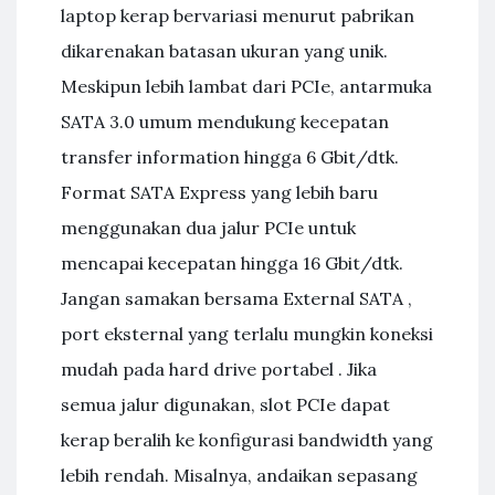
laptop kerap bervariasi menurut pabrikan
dikarenakan batasan ukuran yang unik.
Meskipun lebih lambat dari PCIe, antarmuka
SATA 3.0 umum mendukung kecepatan
transfer information hingga 6 Gbit/dtk.
Format SATA Express yang lebih baru
menggunakan dua jalur PCIe untuk
mencapai kecepatan hingga 16 Gbit/dtk.
Jangan samakan bersama External SATA ,
port eksternal yang terlalu mungkin koneksi
mudah pada hard drive portabel . Jika
semua jalur digunakan, slot PCIe dapat
kerap beralih ke konfigurasi bandwidth yang
lebih rendah. Misalnya, andaikan sepasang