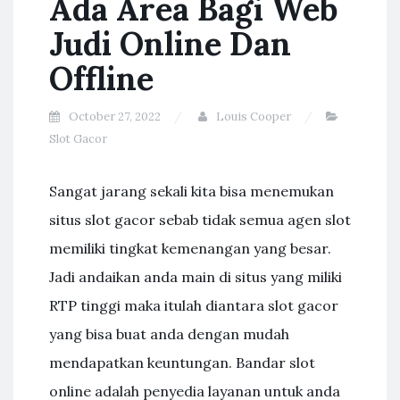
Ada Area Bagi Web
Judi Online Dan
Offline
October 27, 2022
Louis Cooper
Slot Gacor
Sangat jarang sekali kita bisa menemukan
situs slot gacor sebab tidak semua agen slot
memiliki tingkat kemenangan yang besar.
Jadi andaikan anda main di situs yang miliki
RTP tinggi maka itulah diantara slot gacor
yang bisa buat anda dengan mudah
mendapatkan keuntungan. Bandar slot
online adalah penyedia layanan untuk anda