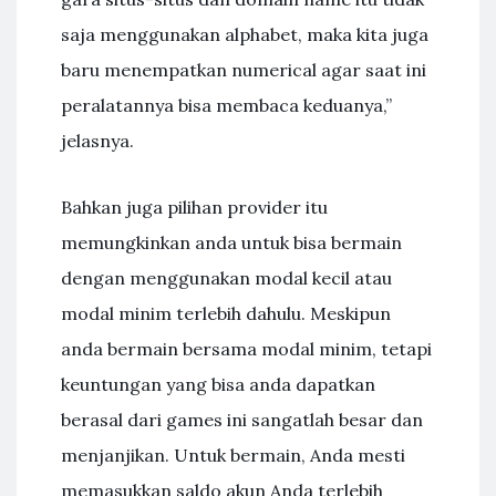
saja menggunakan alphabet, maka kita juga
baru menempatkan numerical agar saat ini
peralatannya bisa membaca keduanya,”
jelasnya.
Bahkan juga pilihan provider itu
memungkinkan anda untuk bisa bermain
dengan menggunakan modal kecil atau
modal minim terlebih dahulu. Meskipun
anda bermain bersama modal minim, tetapi
keuntungan yang bisa anda dapatkan
berasal dari games ini sangatlah besar dan
menjanjikan. Untuk bermain, Anda mesti
memasukkan saldo akun Anda terlebih