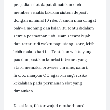
perjudian slot dapat dimainkan oleh
member sehabis lakukan sistem deposit
dengan minimal 10 ribu. Namun mau diingat
bahwa menang dan kalah itu tentu didalam
semua permainan judi. Main secara bijak
dan teratur di waktu pagi, siang, sore, lebih-
lebih malam hari ini. Tentukan waktu yang
pas dan pastikan koneksi internet yang
stabil memakai browser chrome, safari,
firefox maupun QQ agar kurangi resiko
kekalahan pada permainan slot yang
dimainkan.
Di sisi lain, faktor wujud motherboard