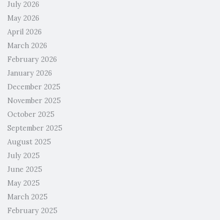
July 2026
May 2026
April 2026
March 2026
February 2026
January 2026
December 2025
November 2025
October 2025
September 2025
August 2025
July 2025
June 2025
May 2025
March 2025
February 2025