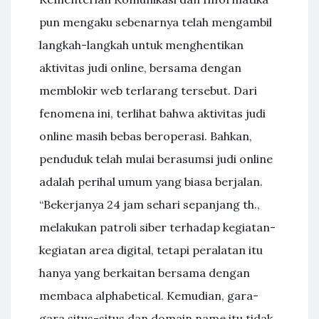
pun mengaku sebenarnya telah mengambil
langkah-langkah untuk menghentikan
aktivitas judi online, bersama dengan
memblokir web terlarang tersebut. Dari
fenomena ini, terlihat bahwa aktivitas judi
online masih bebas beroperasi. Bahkan,
penduduk telah mulai berasumsi judi online
adalah perihal umum yang biasa berjalan.
“Bekerjanya 24 jam sehari sepanjang th.,
melakukan patroli siber terhadap kegiatan-
kegiatan area digital, tetapi peralatan itu
hanya yang berkaitan bersama dengan
membaca alphabetical. Kemudian, gara-
gara situs-situs dan domain name itu tidak