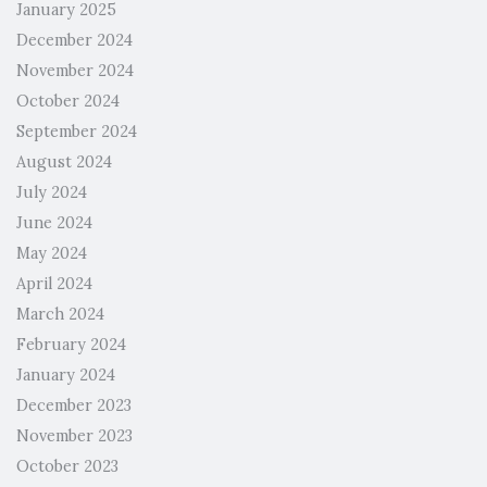
January 2025
December 2024
November 2024
October 2024
September 2024
August 2024
July 2024
June 2024
May 2024
April 2024
March 2024
February 2024
January 2024
December 2023
November 2023
October 2023