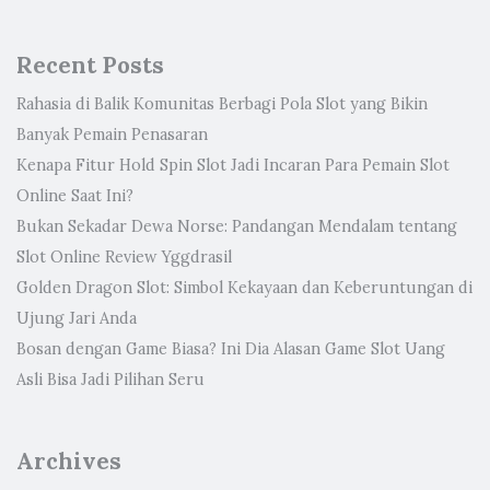
Recent Posts
Rahasia di Balik Komunitas Berbagi Pola Slot yang Bikin
Banyak Pemain Penasaran
Kenapa Fitur Hold Spin Slot Jadi Incaran Para Pemain Slot
Online Saat Ini?
Bukan Sekadar Dewa Norse: Pandangan Mendalam tentang
Slot Online Review Yggdrasil
Golden Dragon Slot: Simbol Kekayaan dan Keberuntungan di
Ujung Jari Anda
Bosan dengan Game Biasa? Ini Dia Alasan Game Slot Uang
Asli Bisa Jadi Pilihan Seru
Archives