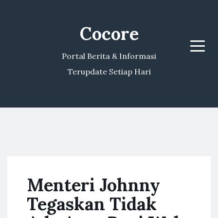
Cocore
Menu
Portal Berita & Informasi
Terupdate Setiap Hari
Menteri Johnny
Tegaskan Tidak