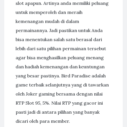
slot apapun. Artinya anda memiliki peluang
untuk memperoleh dan meraih
kemenangan mudah di dalam
permainannya. Jadi pastikan untuk Anda
bisa menentukan salah satu berasal dari
lebih dari satu pilihan permainan tersebut
agar bisa menghasilkan peluang menang
dan hadiah kemenangan dan keuntungan
yang besar pastinya. Bird Paradise adalah
game terbaik selanjutnya yang di tawarkan
oleh Joker gaming bersama dengan nilai
RTP Slot 95, 5%. Nilai RTP yang gacor ini
pasti jadi di antara pilihan yang banyak
dicari oleh para member.