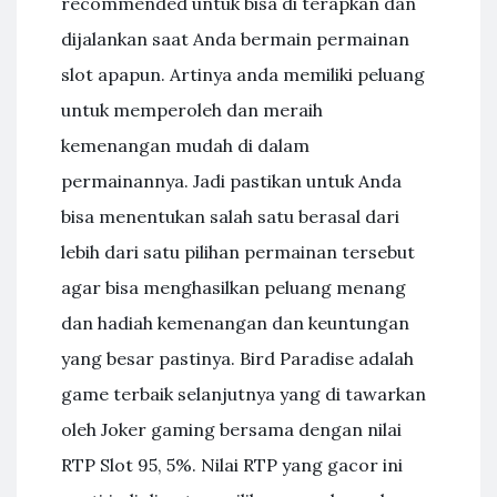
recommended untuk bisa di terapkan dan
dijalankan saat Anda bermain permainan
slot apapun. Artinya anda memiliki peluang
untuk memperoleh dan meraih
kemenangan mudah di dalam
permainannya. Jadi pastikan untuk Anda
bisa menentukan salah satu berasal dari
lebih dari satu pilihan permainan tersebut
agar bisa menghasilkan peluang menang
dan hadiah kemenangan dan keuntungan
yang besar pastinya. Bird Paradise adalah
game terbaik selanjutnya yang di tawarkan
oleh Joker gaming bersama dengan nilai
RTP Slot 95, 5%. Nilai RTP yang gacor ini