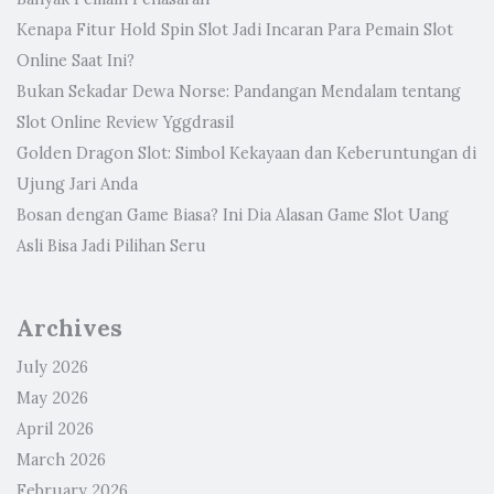
Kenapa Fitur Hold Spin Slot Jadi Incaran Para Pemain Slot
Online Saat Ini?
Bukan Sekadar Dewa Norse: Pandangan Mendalam tentang
Slot Online Review Yggdrasil
Golden Dragon Slot: Simbol Kekayaan dan Keberuntungan di
Ujung Jari Anda
Bosan dengan Game Biasa? Ini Dia Alasan Game Slot Uang
Asli Bisa Jadi Pilihan Seru
Archives
July 2026
May 2026
April 2026
March 2026
February 2026