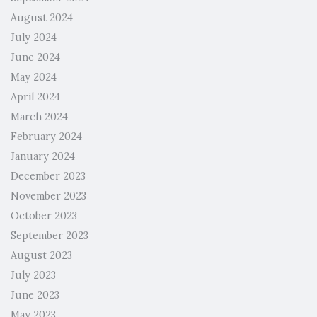
August 2024
July 2024
June 2024
May 2024
April 2024
March 2024
February 2024
January 2024
December 2023
November 2023
October 2023
September 2023
August 2023
July 2023
June 2023
May 2023