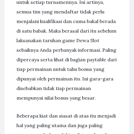
untuk setiap turnamennya. Ini artinya,
semua tim yang mendaftar tidak perlu
menjalani kualifikasi dan cuma bakal berada
di satu babak. Maka berasal dari itu sebelum
laksanakan taruhan game Dewa Slot
sebaiknya Anda perbanyak informasi. Paling
dipercaya serta lihat di bagian paytable dari
tiap permainan untuk tahu bonus yang
dipunyai oleh permainan itu. Ini gara-gara
disebabkan tidak tiap permainan
mempunyai nilai bonus yang besar.
Beberapa kiat dan siasat di atas itu menjadi
hal yang paling utama dan juga paling