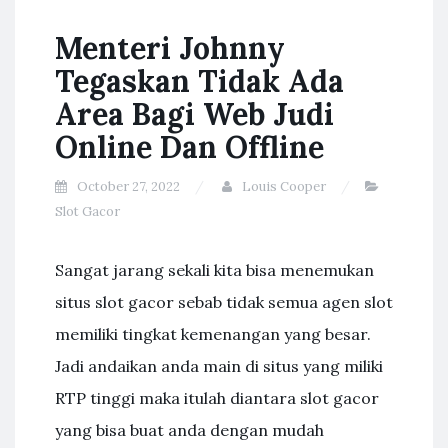
Menteri Johnny
Tegaskan Tidak Ada
Area Bagi Web Judi
Online Dan Offline
October 27, 2022
Louis Cooper
Slot Gacor
Sangat jarang sekali kita bisa menemukan
situs slot gacor sebab tidak semua agen slot
memiliki tingkat kemenangan yang besar.
Jadi andaikan anda main di situs yang miliki
RTP tinggi maka itulah diantara slot gacor
yang bisa buat anda dengan mudah