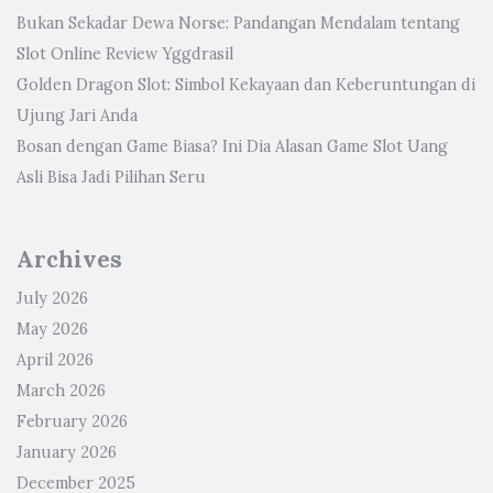
Bukan Sekadar Dewa Norse: Pandangan Mendalam tentang
Slot Online Review Yggdrasil
Golden Dragon Slot: Simbol Kekayaan dan Keberuntungan di
Ujung Jari Anda
Bosan dengan Game Biasa? Ini Dia Alasan Game Slot Uang
Asli Bisa Jadi Pilihan Seru
Archives
July 2026
May 2026
April 2026
March 2026
February 2026
January 2026
December 2025