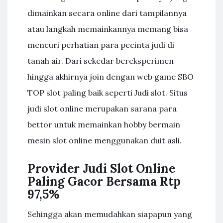
dimainkan secara online dari tampilannya
atau langkah memainkannya memang bisa
mencuri perhatian para pecinta judi di
tanah air. Dari sekedar bereksperimen
hingga akhirnya join dengan web game SBO
TOP slot paling baik seperti Judi slot. Situs
judi slot online merupakan sarana para
bettor untuk memainkan hobby bermain
mesin slot online menggunakan duit asli.
Provider Judi Slot Online
Paling Gacor Bersama Rtp
97,5%
Sehingga akan memudahkan siapapun yang