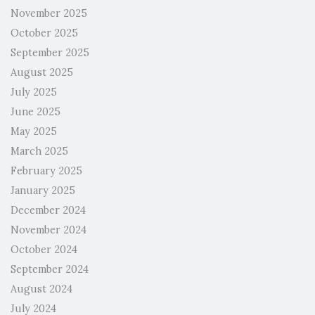
November 2025
October 2025
September 2025
August 2025
July 2025
June 2025
May 2025
March 2025
February 2025
January 2025
December 2024
November 2024
October 2024
September 2024
August 2024
July 2024