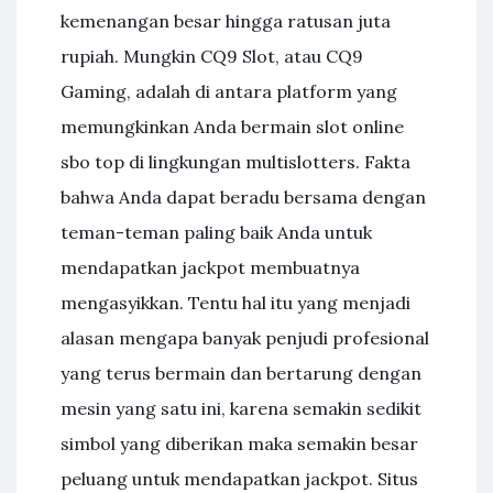
kemenangan besar hingga ratusan juta
rupiah. Mungkin CQ9 Slot, atau CQ9
Gaming, adalah di antara platform yang
memungkinkan Anda bermain slot online
sbo top di lingkungan multislotters. Fakta
bahwa Anda dapat beradu bersama dengan
teman-teman paling baik Anda untuk
mendapatkan jackpot membuatnya
mengasyikkan. Tentu hal itu yang menjadi
alasan mengapa banyak penjudi profesional
yang terus bermain dan bertarung dengan
mesin yang satu ini, karena semakin sedikit
simbol yang diberikan maka semakin besar
peluang untuk mendapatkan jackpot. Situs