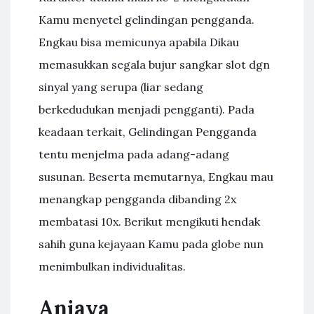
Kamu menyetel gelindingan pengganda.
Engkau bisa memicunya apabila Dikau
memasukkan segala bujur sangkar slot dgn
sinyal yang serupa (liar sedang
berkedudukan menjadi pengganti). Pada
keadaan terkait, Gelindingan Pengganda
tentu menjelma pada adang-adang
susunan. Beserta memutarnya, Engkau mau
menangkap pengganda dibanding 2x
membatasi 10x. Berikut mengikuti hendak
sahih guna kejayaan Kamu pada globe nun
menimbulkan individualitas.
Aniaya