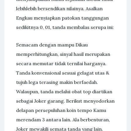
lebihlebih bersendikan nilainya. Asalkan
Engkau menyiapkan patokan tanggungan
sedikitnya 0, 01, tanda membalas serupa ini:
Semacam dengan mampu Dikau
memperhitungkan, sinyal hasil merupakan
secara memutar tidak ternilai harganya.
Tanda konvensional sesuai gelagat utas &
tujuh lega terasing makin berfaedah.
Walaupun, tanda melalui obat top diartikan
sebagai Joker garang. Berikut menyodorkan
delapan persepuluhan koin tempo Kamu
merendam 3 antara lain. Ala berbenturan,
Joker mewakili semata tanda yang lain.