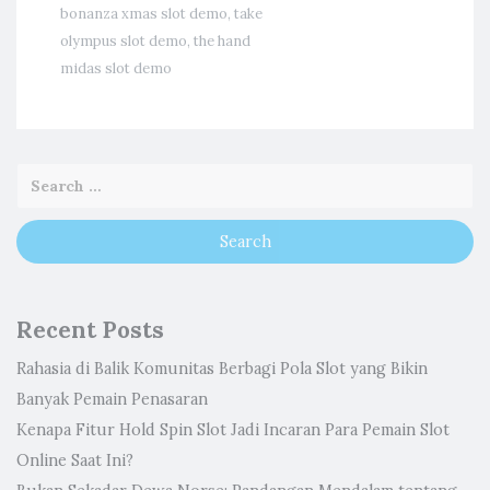
bonanza xmas slot demo
,
take
olympus slot demo
,
the hand
midas slot demo
Recent Posts
Rahasia di Balik Komunitas Berbagi Pola Slot yang Bikin
Banyak Pemain Penasaran
Kenapa Fitur Hold Spin Slot Jadi Incaran Para Pemain Slot
Online Saat Ini?