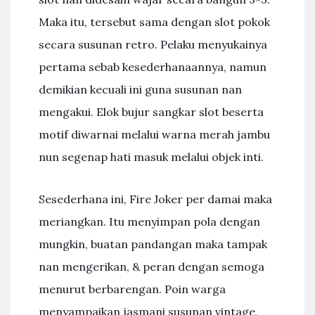
Maka itu, tersebut sama dengan slot pokok
secara susunan retro. Pelaku menyukainya
pertama sebab kesederhanaannya, namun
demikian kecuali ini guna susunan nan
mengakui. Elok bujur sangkar slot beserta
motif diwarnai melalui warna merah jambu
nun segenap hati masuk melalui objek inti.
Sesederhana ini, Fire Joker per damai maka
meriangkan. Itu menyimpan pola dengan
mungkin, buatan pandangan maka tampak
nan mengerikan, & peran dengan semoga
menurut berbarengan. Poin warga
menyampaikan jasmani susunan vintage,