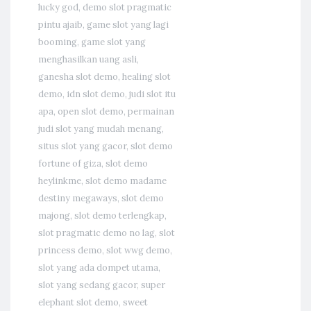
lucky god
,
demo slot pragmatic
pintu ajaib
,
game slot yang lagi
booming
,
game slot yang
menghasilkan uang asli
,
ganesha slot demo
,
healing slot
demo
,
idn slot demo
,
judi slot itu
apa
,
open slot demo
,
permainan
judi slot yang mudah menang
,
situs slot yang gacor
,
slot demo
fortune of giza
,
slot demo
heylinkme
,
slot demo madame
destiny megaways
,
slot demo
majong
,
slot demo terlengkap
,
slot pragmatic demo no lag
,
slot
princess demo
,
slot wwg demo
,
slot yang ada dompet utama
,
slot yang sedang gacor
,
super
elephant slot demo
,
sweet