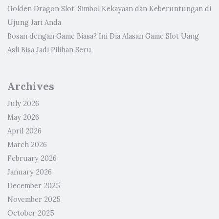
Golden Dragon Slot: Simbol Kekayaan dan Keberuntungan di
Ujung Jari Anda
Bosan dengan Game Biasa? Ini Dia Alasan Game Slot Uang
Asli Bisa Jadi Pilihan Seru
Archives
July 2026
May 2026
April 2026
March 2026
February 2026
January 2026
December 2025
November 2025
October 2025