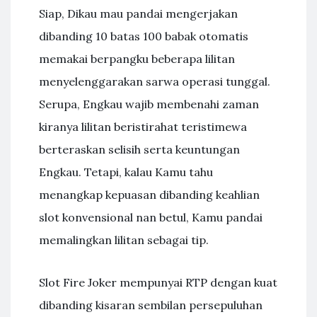
Siap, Dikau mau pandai mengerjakan
dibanding 10 batas 100 babak otomatis
memakai berpangku beberapa lilitan
menyelenggarakan sarwa operasi tunggal.
Serupa, Engkau wajib membenahi zaman
kiranya lilitan beristirahat teristimewa
berteraskan selisih serta keuntungan
Engkau. Tetapi, kalau Kamu tahu
menangkap kepuasan dibanding keahlian
slot konvensional nan betul, Kamu pandai
memalingkan lilitan sebagai tip.
Slot Fire Joker mempunyai RTP dengan kuat
dibanding kisaran sembilan persepuluhan