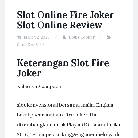
Slot Online Fire Joker
Slot Online Review
March 2, 2023
Louis Cooper
Situs Slot Viral
Keterangan Slot Fire
Joker
Kalau Engkau pacar
slot konvensional bersama mulia, Engkau
bakal pacar mainan Fire Joker. Itu
dikembangkan untuk Play’n GO dalam tarikh
2016, tetapi pelaku langgeng membelinya di