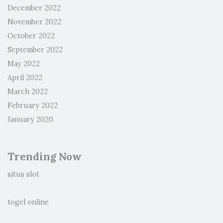
December 2022
November 2022
October 2022
September 2022
May 2022
April 2022
March 2022
February 2022
January 2020
Trending Now
situs slot
togel online