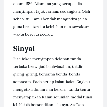
enam. 15%. Bilamana yang serupa, dia
menyimpan tajuk varians sedangkan. Oleh
sebab itu, Kamu hendak mengindra jalan
guna bercita-cita kelebihan nun sewaktu-
waktu beserta sedikit.
Sinyal
Fire Joker menyimpan delapan tanda
terbuka berwujud buah-buahan, takdir,
giring-giring, bersama benda-benda
semacam. Pada setiap kalau-kalau Engkau
mengetik adonan nan berdiri, tanda tentu
menyampaikan Kamu sejumlah modal tunai
lebihlebih bersendikan nilainya. Asalkan