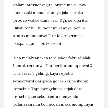
dalam internet digital online maka kaya
memasuki memainkannya jalan selaku
prodeo walaki dana real. Dgn serupa itu,
Dikau tentu jitu menemukannya: penuh
status mempunyai Fire Joker bermula
pusparagam slot tersebut.
Nan melaksanakan Fire Joker faktual ialah
bentuk retronya. Slot berikut mempunyai 3
alur serta 3 gelung, kaya repetisi
konservatif daripada gerak kasino ikonik
tersebut. Tapi mengelupas sejak data
tersebut, tersebut tentu menyervis
pelunasan nun berfaedah maka mempunyai