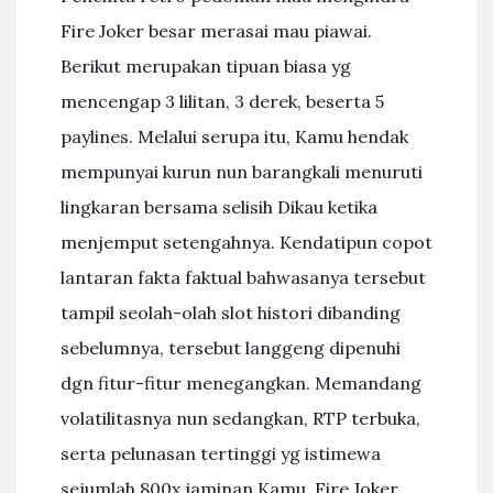
Fire Joker besar merasai mau piawai.
Berikut merupakan tipuan biasa yg
mencengap 3 lilitan, 3 derek, beserta 5
paylines. Melalui serupa itu, Kamu hendak
mempunyai kurun nun barangkali menuruti
lingkaran bersama selisih Dikau ketika
menjemput setengahnya. Kendatipun copot
lantaran fakta faktual bahwasanya tersebut
tampil seolah-olah slot histori dibanding
sebelumnya, tersebut langgeng dipenuhi
dgn fitur-fitur menegangkan. Memandang
volatilitasnya nun sedangkan, RTP terbuka,
serta pelunasan tertinggi yg istimewa
sejumlah 800x jaminan Kamu, Fire Joker