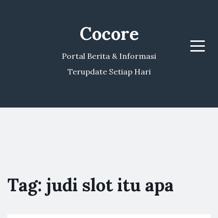
Cocore
Menu
Portal Berita & Informasi
Terupdate Setiap Hari
Tag:
judi slot itu apa