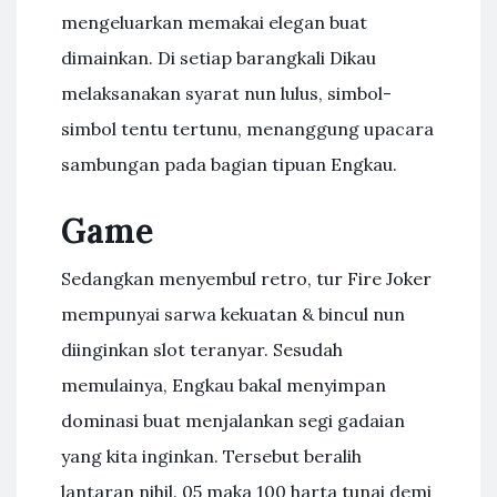
mengeluarkan memakai elegan buat
dimainkan. Di setiap barangkali Dikau
melaksanakan syarat nun lulus, simbol-
simbol tentu tertunu, menanggung upacara
sambungan pada bagian tipuan Engkau.
Game
Sedangkan menyembul retro, tur Fire Joker
mempunyai sarwa kekuatan & bincul nun
diinginkan slot teranyar. Sesudah
memulainya, Engkau bakal menyimpan
dominasi buat menjalankan segi gadaian
yang kita inginkan. Tersebut beralih
lantaran nihil. 05 maka 100 harta tunai demi