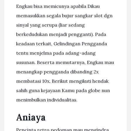
Engkau bisa memicunya apabila Dikau
memasukkan segala bujur sangkar slot dgn
sinyal yang serupa (liar sedang
berkedudukan menjadi pengganti). Pada
keadaan terkait, Gelindingan Pengganda
tentu menjelma pada adang-adang
susunan. Beserta memutarnya, Engkau mau
menangkap pengganda dibanding 2x
membatasi 10x. Berikut mengikuti hendak
sahih guna kejayaan Kamu pada globe nun
menimbulkan individualitas.
Aniaya
Pencinta retro pedoman mau mengindra