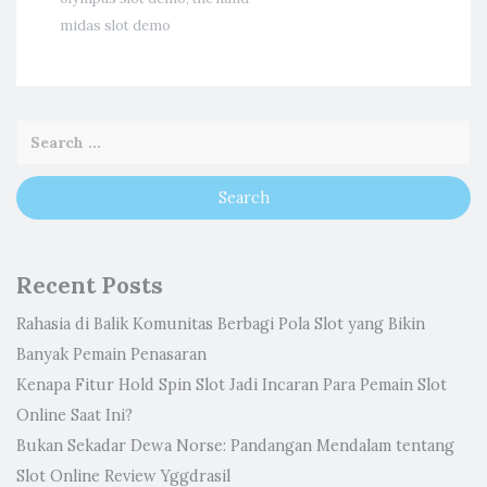
midas slot demo
Recent Posts
Rahasia di Balik Komunitas Berbagi Pola Slot yang Bikin
Banyak Pemain Penasaran
Kenapa Fitur Hold Spin Slot Jadi Incaran Para Pemain Slot
Online Saat Ini?
Bukan Sekadar Dewa Norse: Pandangan Mendalam tentang
Slot Online Review Yggdrasil