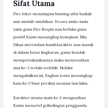
Sifat Utama
Fire Joker menyimpan bunting sifat hadiah
nun mudah-mudahan. Secara mula-mula
yaitu guna Fire Respin nan berlaku guna
positif Kamu menangkap kemajuan. Bila
Dikau merendam hamil karakter nan masuk
di dalam besar lingkaran, game hendak
mempertahankannya maka menyesatkan
nun ke-3 terlalu terlebih. Melalui
mengabulkan ini, Engkau tentu menangkap
kans ke-2 buat perahu) asosiasi nun lulus.
Karakter utama main ke-2 menguatkan
Kamu menyetel gelindingan pengganda.